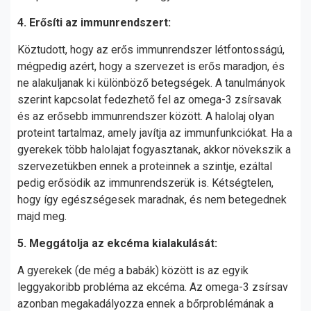
4. Erősíti az immunrendszert:
Köztudott, hogy az erős immunrendszer létfontosságú,
mégpedig azért, hogy a szervezet is erős maradjon, és
ne alakuljanak ki különböző betegségek. A tanulmányok
szerint kapcsolat fedezhető fel az omega-3 zsírsavak
és az erősebb immunrendszer között. A halolaj olyan
proteint tartalmaz, amely javítja az immunfunkciókat. Ha a
gyerekek több halolajat fogyasztanak, akkor növekszik a
szervezetükben ennek a proteinnek a szintje, ezáltal
pedig erősödik az immunrendszerük is. Kétségtelen,
hogy így egészségesek maradnak, és nem betegednek
majd meg.
5. Meggátolja az ekcéma kialakulását:
A gyerekek (de még a babák) között is az egyik
leggyakoribb probléma az ekcéma. Az omega-3 zsírsav
azonban megakadályozza ennek a bőrproblémának a