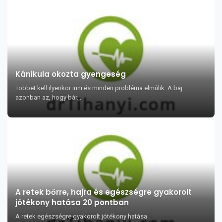
Kánikula okozta gyengeség
Többet kell ilyenkor inni és minden probléma elmúlik. A baj
azonban az, hogy bár...
A retek bőrre, hajra és egészségre gyakorolt
jótékony hatása 20 pontban
A retek egészségre gyakorolt jótékony hatása