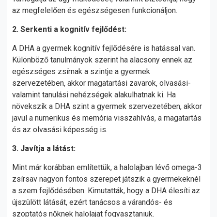
az megfelelően és egészségesen funkcionáljon.
2. Serkenti a kognitív fejlődést:
A DHA a gyermek kognitív fejlődésére is hatással van.
Különböző tanulmányok szerint ha alacsony ennek az
egészséges zsírnak a szintje a gyermek
szervezetében, akkor magatartási zavarok, olvasási-
valamint tanulási nehézségek alakulhatnak ki. Ha
növekszik a DHA szint a gyermek szervezetében, akkor
javul a numerikus és memória visszahívás, a magatartás
és az olvasási képesség is.
3. Javítja a látást:
Mint már korábban említettük, a halolajban lévő omega-3
zsírsav nagyon fontos szerepet játszik a gyermekeknél
a szem fejlődésében. Kimutatták, hogy a DHA élesíti az
újszülött látását, ezért tanácsos a várandós- és
szoptatós nőknek halolajat fogyasztaniuk.