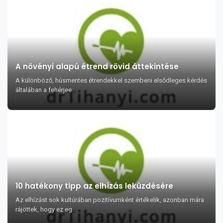
A növényi alapú étrend rövid áttekintése
A különböző, húsmentes étrendekkel szembeni elsődleges kérdés
általában a fehérjee...
10 hatékony tipp az elhízás leküzdésére
Az elhízást sok kultúrában pozitívumként értékelik, azonban mára
rájöttek, hogy ez eg...