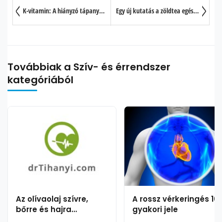
2. oldal: A halolaj jótékony hatásai:
K-vitamin: A hiányzó tápanyag a szívroham és csontritkulás megelőzésére (Nem Kalcium vagy D-vitamin!)
Egy új kutatás a zöldtea egészségre gyakorolt jótékony hatásairól
3. oldal: Kapjon-e a gyermek halolajat?
Továbbiak a Szív- és érrendszer
kategóriából
Az olívaolaj szívre,
A rossz vérkeringés 10
bőrre és hajra
gyakori jele
gyakorolt jótékony