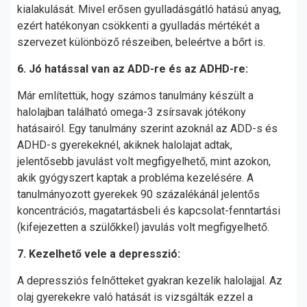
kialakulását. Mivel erősen gyulladásgátló hatású anyag,
ezért hatékonyan csökkenti a gyulladás mértékét a
szervezet különböző részeiben, beleértve a bőrt is.
6. Jó hatással van az ADD-re és az ADHD-re:
Már említettük, hogy számos tanulmány készült a
halolajban található omega-3 zsírsavak jótékony
hatásairól. Egy tanulmány szerint azoknál az ADD-s és
ADHD-s gyerekeknél, akiknek halolajat adtak,
jelentősebb javulást volt megfigyelhető, mint azokon,
akik gyógyszert kaptak a probléma kezelésére. A
tanulmányozott gyerekek 90 százalékánál jelentős
koncentrációs, magatartásbeli és kapcsolat-fenntartási
(kifejezetten a szülőkkel) javulás volt megfigyelhető.
7. Kezelhető vele a depresszió:
A depressziós felnőtteket gyakran kezelik halolajjal. Az
olaj gyerekekre való hatását is vizsgálták ezzel a