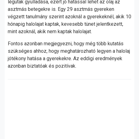
légutak gyulladása, ezért jó hatással lehet az olaj az
asztmás betegekre is. Egy 29 asztmás gyereken
végzett tanulmány szerint azoknál a gyerekeknél, akik 10
hónapig halolajat kaptak, kevesebb tünet jelentkezett,
mint azoknál, akik nem kaptak halolajat.
Fontos azonban megjegyezni, hogy még több kutatás
szükséges ahhoz, hogy meghatározható legyen a halolaj
jótékony hatása a gyerekekre. Az eddigi eredmények
azonban biztatóak és pozitívak.