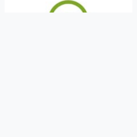
Hat energiabomba gyümölcs
Amikor energiára van szüksége, valószínűleg egyből a kávé, a kóla
vagy más, alac...
Az alma 9 bizonyított jótékony hatása az
egészségre (a hatodik megfogja lepni)
Alább olvashatja az alma 9 meglepő egészségre való jótékony
hatását.