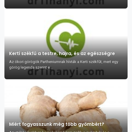
Kerti székfű a testre, hajra, és az egészségre
Az ókori görögök Partheniumnak hívták a Kerti székfűt, mert egy
görög legenda szerint e...
Miért fogyasszunk még több gyömbért?