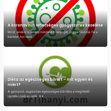
A koronavírus lehetséges gyógyszeres kezelése
Most, amikor a járvány mindenkit fenyeget, joggal tesszük fel a
kérdést, hol vann...
Diéta az egészséges bőrért – mit egyen és
miért?
A gyönyörű, sugárzóan egészséges bőr titka a megfelelő
táplálkozásban rejlik. A k...