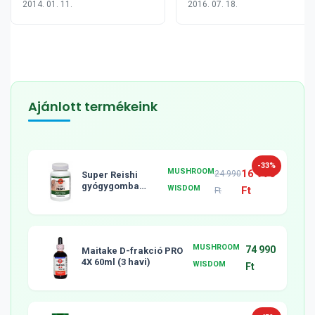
2014. 01. 11.
2016. 07. 18.
hatásai
Ajánlott termékeink
-33%
MUSHROOM
16 990
24 990
Super Reishi
gyógygomba
WISDOM
Ft
Ft
tabletta, 120db
MUSHROOM
74 990
Maitake D-frakció PRO
4X 60ml (3 havi)
WISDOM
Ft