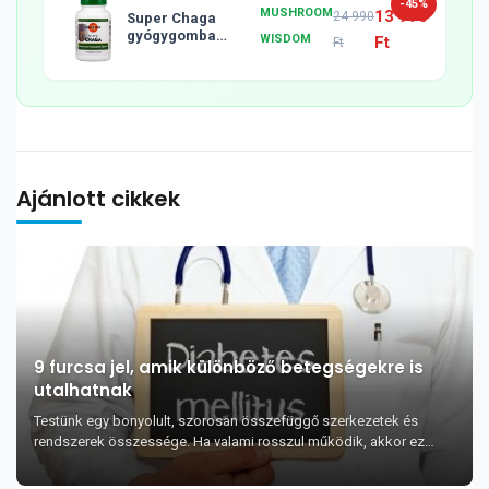
-45%
MUSHROOM
13 990
24 990
Super Chaga
gyógygomba
WISDOM
Ft
Ft
tabletta, 120db
Ajánlott cikkek
9 furcsa jel, amik különböző betegségekre is
utalhatnak
Testünk egy bonyolult, szorosan összefüggő szerkezetek és
rendszerek összessége. Ha valami rosszul működik, akkor ez
olyan helyeken is kiütközhet, amit nem i...