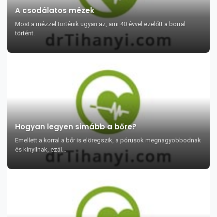
A csodálatos mézek
Most a mézzel történik ugyan az, ami 40 évvel ezelőtt a borral
történt.
Hogyan legyen simább a bőre?
Emellett a korral a bőr is elöregszik, a pórusok megnagyobbodnak
és kinyílnak, ezál...