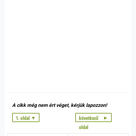
A cikk még nem ért véget, kérjük lapozzon!
1. oldal
következő
oldal
1. oldal: A halolaj jótékony hatása a gyermekekre: