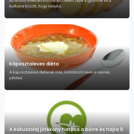
Az utóbbi években komoly küzdelem zajlik a gyömbér és a
kurkuma között, hogy melyikü...
Káposztaleves diéta
A káposztaleves diétának más, különböző nevei is vannak,
például:
A kókuszolaj jótékony hatása a bőrre és hajra 9