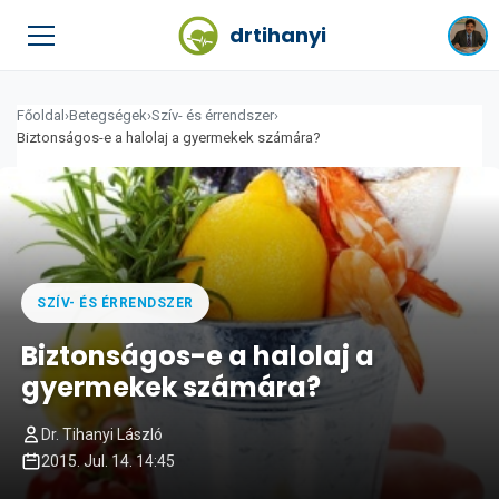
drtihanyi
Főoldal
›
Betegségek
›
Szív- és érrendszer
›
Biztonságos-e a halolaj a gyermekek számára?
SZÍV- ÉS ÉRRENDSZER
Biztonságos-e a halolaj a
gyermekek számára?
Dr. Tihanyi László
2015. Jul. 14. 14:45