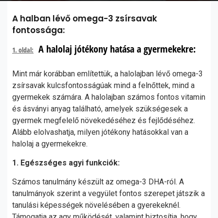
A halban lévő omega-3 zsírsavak
fontossága:
A halolaj jótékony hatása a gyermekekre:
1. oldal:
Mint már korábban említettük, a halolajban lévő omega-3
zsírsavak kulcsfontosságúak mind a felnőttek, mind a
gyermekek számára. A halolajban számos fontos vitamin
és ásványi anyag található, amelyek szükségesek a
gyermek megfelelő növekedéséhez és fejlődéséhez.
Alább elolvashatja, milyen jótékony hatásokkal van a
halolaj a gyermekekre.
1. Egészséges agyi funkciók:
Számos tanulmány készült az omega-3 DHA-ról. A
tanulmányok szerint a vegyület fontos szerepet játszik a
tanulási képességek növelésében a gyerekeknél.
Támogatja az agy működését, valamint biztosítja, hogy