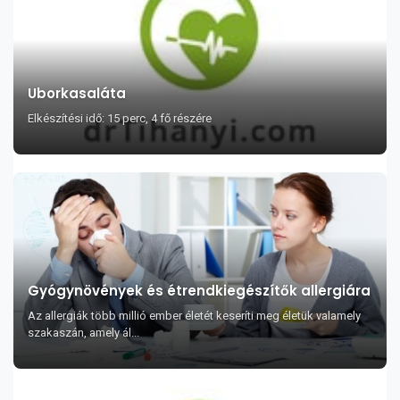
Uborkasaláta
Elkészítési idő: 15 perc, 4 fő részére
Gyógynövények és étrendkiegészítők allergiára
Az allergiák több millió ember életét keseríti meg életük valamely
szakaszán, amely ál...