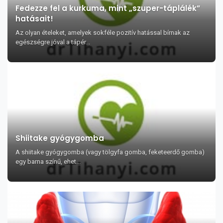
Fedezze fel a kurkuma, mint „szuper-táplálék”
hatásait!
Az olyan ételeket, amelyek sokféle pozitív hatással bírnak az
egészségre jóval a tápér...
Shiitake gyógygomba
A shiitake gyógygomba (vagy tölgyfa gomba, feketeerdő gomba)
egy barna színű, ehet...