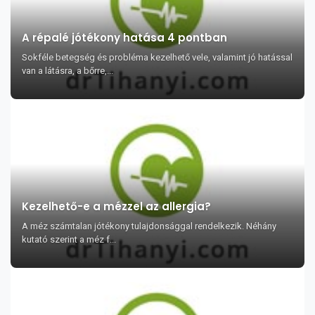
A répalé jótékony hatása 4 pontban
Sokféle betegség és probléma kezelhető vele, valamint jó hatással
van a látásra, a bőrre,...
Kezelhető-e a mézzel az allergia?
A méz számtalan jótékony tulajdonsággal rendelkezik. Néhány
kutató szerint a méz f...