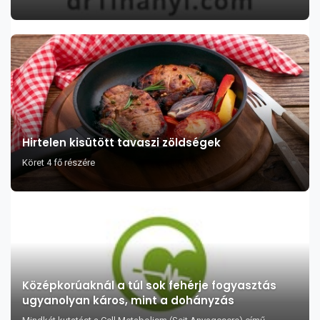
Hirtelen kisütött tavaszi zöldségek
Köret 4 fő részére
Középkorúaknál a túl sok fehérje fogyasztás
ugyanolyan káros, mint a dohányzás