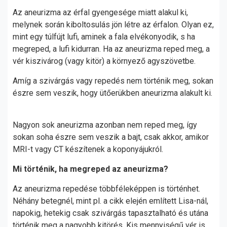
Az aneurizma az érfal gyengesége miatt alakul ki,
melynek során kiboltosulás jön létre az érfalon. Olyan ez,
mint egy túlfújt lufi, aminek a fala elvékonyodik, s ha
megreped, a lufi kidurran. Ha az aneurizma reped meg, a
vér kiszivárog (vagy kitör) a környező agyszövetbe.
Amíg a szivárgás vagy repedés nem történik meg, sokan
észre sem veszik, hogy ütőerükben aneurizma alakult ki.
Nagyon sok aneurizma azonban nem reped meg, így
sokan soha észre sem veszik a bajt, csak akkor, amikor
MRI-t vagy CT készítenek a koponyájukról.
Mi történik, ha megreped az aneurizma?
Az aneurizma repedése többféleképpen is történhet.
Néhány betegnél, mint pl. a cikk elején említett Lisa-nál,
napokig, hetekig csak szivárgás tapasztalható és utána
történik meg a nagyobb kitörés. Kis mennyiségű vér is