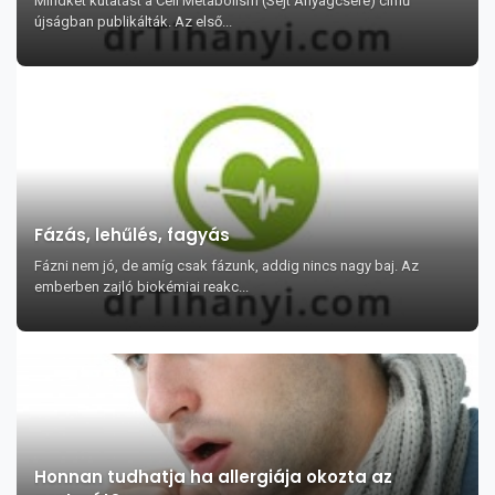
Mindkét kutatást a Cell Metabolism (Sejt Anyagcsere) című
újságban publikálták. Az első...
Fázás, lehűlés, fagyás
Fázni nem jó, de amíg csak fázunk, addig nincs nagy baj. Az
emberben zajló biokémiai reakc...
Honnan tudhatja ha allergiája okozta az