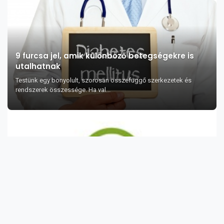
9 furcsa jel, amik különböző betegségekre is
utalhatnak
Testünk egy bonyolult, szorosan összefüggő szerkezetek és
rendszerek összessége. Ha val...
Az Aloe vera lé jótékony hatása 35 pontban
Az Aloe vera a pozsgás növényekhez tartozik és vastag, húsos
szára van tüskés levelek...