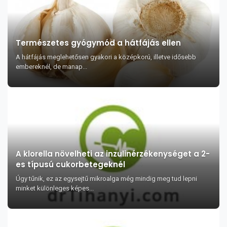
Természetes gyógymód a hátfájás ellen
A hátfájás meglehetősen gyakori a középkorú, illetve idősebb
embereknél, de manap...
A klorella növelheti az inzulinérzékenységet a 2-
es típusú cukorbetegeknél
Úgy tűnik, ez az egysejtű mikroalga még mindig meg tud lepni
minket különleges képes...