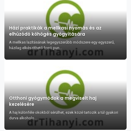
Házi praktikák a mellkasi nyomás és az
elhúzódó köhögés gyógyítására
A mellkas lazításának legegyszerűbb módszere egy egyszerű,
házilag elkészíthető forró pun...
Otthoni gyógymódok a megviselt haj
kezelésére
A haj különféle okokból sérülhet, ezek közé tartozik a túl gyakori
durva alkoholo...