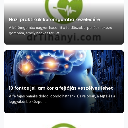
Házi praktikák körömgomba kezelésére
A körömgomba nagyon hasonlít a fürdőszobai penészt okozó
gombára, amely nedves terület...
10 fontos jel, amikor a fejfájás veszélyes lehet
A fejfájás banális dolog, gondolhatnánk. És valóban, a fejfájás a
leggyakoribb központ...