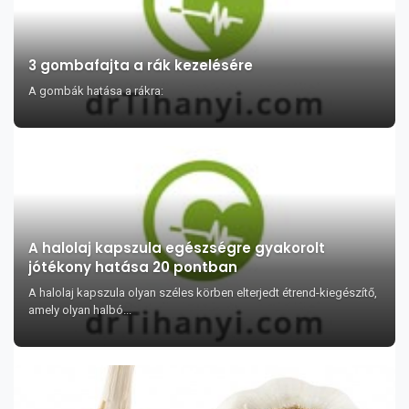
3 gombafajta a rák kezelésére
A gombák hatása a rákra:
A halolaj kapszula egészségre gyakorolt
jótékony hatása 20 pontban
A halolaj kapszula olyan széles körben elterjedt étrend-kiegészítő,
amely olyan halbó...