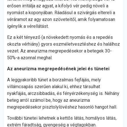
erősen irritálja az agyat, a kifolyó vér pedig növeli a
nyomást a koponyában. Ráadásul a szivárgás eltereli a
véráramot az agy azon szöveteitől, amik folyamatosan
igénylik a vérellátást.
Ez a két tényező (a növekedett nyomás és a repedés
okozta vérhiány) gyors eszméletvesztéshez és halálhoz
vezet. Az aneurizma megrepedésekor a betegek 30-
50%-a azonnal meghal.
Az aneurizma megrepedésének jelei és tünetei
A leggyakoribb tünet a borzalmas fejfájás, mely
villámcsapás szerűen alakul ki, ehhez társulhat
nyakfájás, arczsibbadás, és fényérzékenység is. Néhány
beteg arról számol be, hogy az aneurizma
megrepedésekor pisztolylövéshez hasonló hangot hall.
További tünetei lehetnek a kettős látás, homályos látás,
extrém fáradtság, gyengeség a végtagokban.