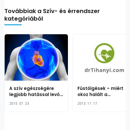
Továbbiak a Szív- és érrendszer
kategóriából
A szív egészségére
Füstölgések – miért
legjobb hatással levő
okoz halált a
gyógynövények és
dohányzás?
2015. 07. 23.
2013. 11. 17.
fűszerek