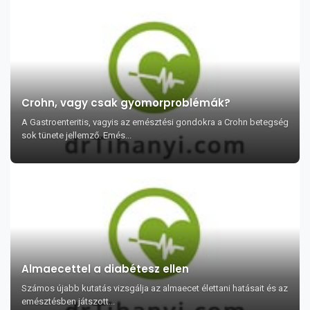
Crohn, vagy csak gyomorproblémák?
A Gastroenteritis, vagyis az emésztési gondokra a Crohn betegség
sok tünete jellemző. Emés...
Almaecettel a diabétesz ellen
Számos újabb kutatás vizsgálja az almaecet élettani hatásait és az
emésztésben játszott...