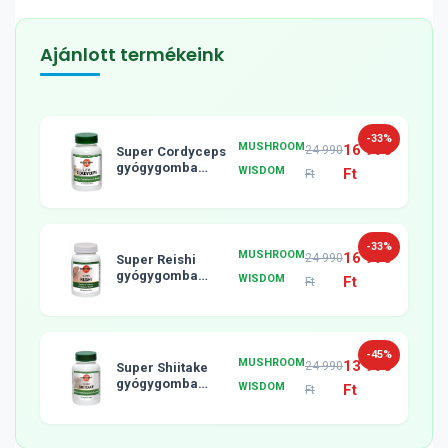
Ajánlott termékeink
-33%
MUSHROOM
16 990
24 990
Super Cordyceps
gyógygomba
WISDOM
Ft
Ft
tabletta, 120db
-33%
MUSHROOM
16 990
24 990
Super Reishi
gyógygomba
WISDOM
Ft
Ft
tabletta, 120db
-45%
MUSHROOM
13 990
24 990
Super Shiitake
gyógygomba
WISDOM
Ft
Ft
tabletta, 120db