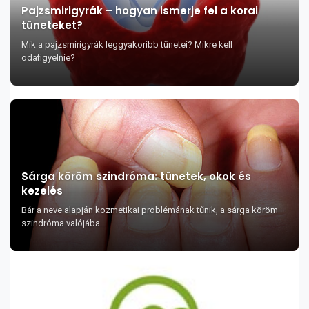
Pajzsmirigyrák – hogyan ismerje fel a korai
tüneteket?
Mik a pajzsmirigyrák leggyakoribb tünetei? Mikre kell
odafigyelnie?
Sárga köröm szindróma: tünetek, okok és
kezelés
Bár a neve alapján kozmetikai problémának tűnik, a sárga köröm
szindróma valójába...