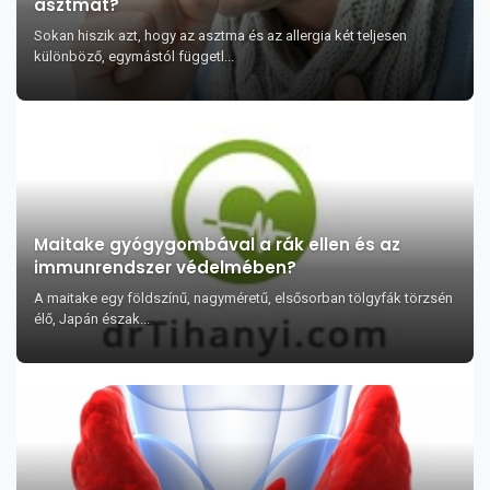
asztmát?
Sokan hiszik azt, hogy az asztma és az allergia két teljesen
különböző, egymástól függetl...
Maitake gyógygombával a rák ellen és az
immunrendszer védelmében?
A maitake egy földszínű, nagyméretű, elsősorban tölgyfák törzsén
élő, Japán észak...