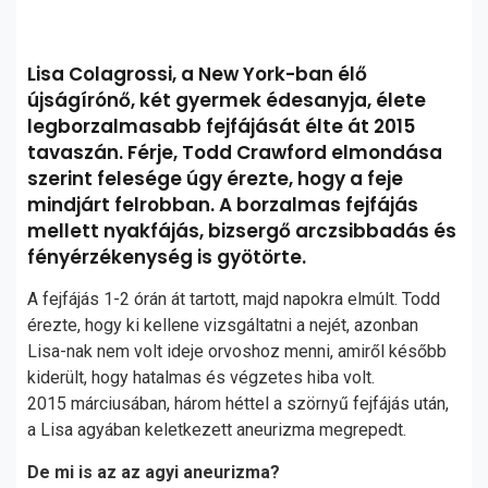
Lisa Colagrossi, a New York-ban élő
újságírónő, két gyermek édesanyja, élete
legborzalmasabb fejfájását élte át 2015
tavaszán. Férje, Todd Crawford elmondása
szerint felesége úgy érezte, hogy a feje
mindjárt felrobban. A borzalmas fejfájás
mellett nyakfájás, bizsergő arczsibbadás és
fényérzékenység is gyötörte.
A fejfájás 1-2 órán át tartott, majd napokra elmúlt. Todd
érezte, hogy ki kellene vizsgáltatni a nejét, azonban
Lisa-nak nem volt ideje orvoshoz menni, amiről később
kiderült, hogy hatalmas és végzetes hiba volt.
2015 márciusában, három héttel a szörnyű fejfájás után,
a Lisa agyában keletkezett aneurizma megrepedt.
De mi is az az agyi aneurizma?