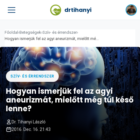
drtihanyi
Főoldal
›
Betegségek
›
Szív- és érrendszer
›
Hogyan ismerjük fel az agyi aneurizmát, mielőtt mé...
SZÍV- ÉS ÉRRENDSZER
Hogyan ismerjük fel az agyi
aneurizmát, mielőtt még túl késő
lenne?
Dr. Tihanyi László
2016. Dec. 16. 21:43