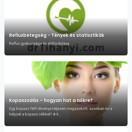
Refluxbetegség - Tények és statisztikák
Reflux gyakorisága és előfordulása
Kopaszodás – hogyan hat a nőkre?
Egy kopasz férfi látványa teljesen megszokott, azonban mi a
helyzet a kopasz nőkkel? A k...