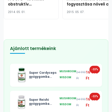
obstruktív
fogyasztása növeli a
tüdőbetegség
magas vérnyomás
2014. 05. 01.
2015. 05. 07.
kockázatát
Ajánlott termékeink
-33%
MUSHROOM
16 990
24 990
Super Cordyceps
gyógygomba
WISDOM
Ft
Ft
tabletta, 120db
-33%
MUSHROOM
16 990
24 990
Super Reishi
gyógygomba
WISDOM
Ft
Ft
tabletta, 120db