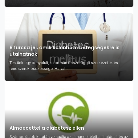
9 furcsa jel, amik különböző betegségekre is
utalhatnak
Testünk egy bonyolult, szorosan összefüggő szerkezetek és
rendszerek összessége. Ha val...
Almaecettel a diabétesz ellen
Számos újabb kutatás vizsgálja az almaecet élettani hatásait és az