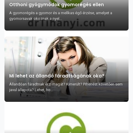
Otthoni gyógymódok gyomorégés ellen
A gyomorégés a gyomor és a mellkas égő érzése, amelyet a
gyomorsavak okoznak a nyel...
Mi lehet az állandó fáradtságának oka?
Állandóan fáradtnak érzi magát? Kimerült? Pihenést követően sem
javul állapota? Lehet, ho...