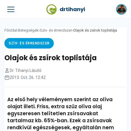
drtihanyi
Főoldal
›
Betegségek
›
Szív- és érrendszer
›
Olajok és zsírok toplistája
SZÍV- ÉS ÉRRENDSZER
Olajok és zsírok toplistája
Dr. Tihanyi László
2013. Oct. 26. 12:42
Az első hely véleményem szerint az olíva
olajat illeti. Friss, extra szűz olíva olaj
egyszeresen telítetlen zsírsavakat
tartalmaz kb. 65%-ban. Ezek a zsírsavak
rendkívül egészségesek, egyáltalán nem