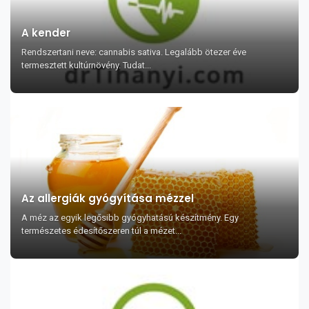
A kender
Rendszertani neve: cannabis sativa. Legalább ötezer éve
termesztett kultúrnövény. Tudat...
Az allergiák gyógyítása mézzel
A méz az egyik legősibb gyógyhatású készítmény. Egy
természetes édesítőszeren túl a mézet...