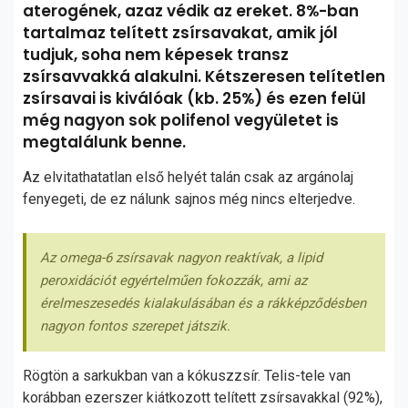
aterogének, azaz védik az ereket. 8%-ban
tartalmaz telített zsírsavakat, amik jól
tudjuk, soha nem képesek transz
zsírsavvakká alakulni. Kétszeresen telítetlen
zsírsavai is kiválóak (kb. 25%) és ezen felül
még nagyon sok polifenol vegyületet is
megtalálunk benne.
Az elvitathatatlan első helyét talán csak az argánolaj
fenyegeti, de ez nálunk sajnos még nincs elterjedve.
Az omega-6 zsírsavak nagyon reaktívak, a lipid
peroxidációt egyértelműen fokozzák, ami az
érelmeszesedés kialakulásában és a rákképződésben
nagyon fontos szerepet játszik.
Rögtön a sarkukban van a kókuszzsír. Telis-tele van
korábban ezerszer kiátkozott telített zsírsavakkal (92%),