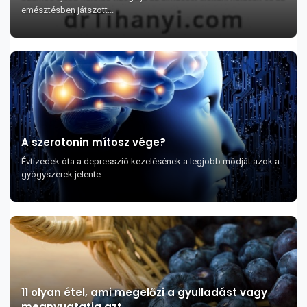
emésztésben játszott...
A szerotonin mítosz vége?
Évtizedek óta a depresszió kezelésének a legjobb módját azok a
gyógyszerek jelente...
11 olyan étel, ami megelőzi a gyulladást vagy
megnyugtatja azt