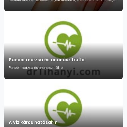
jelentősen hozzájárul a ...
Paneer morzsa és ananász trüffel
Paneer morzsa és ananász trüffel
A víz káros hatásai??