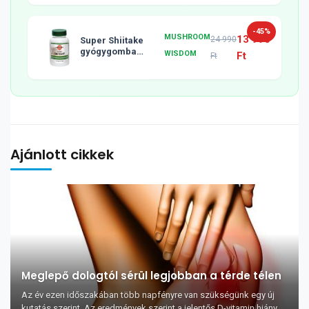
-45%
MUSHROOM
13 990
24 990
Super Shiitake
gyógygomba
WISDOM
Ft
Ft
tabletta, 120db
Ajánlott cikkek
Meglepő dologtól sérül legjobban a térde télen
Az év ezen időszakában több napfényre van szükségünk egy új
kutatás szerint. Az eredmények szerint a jelentős D-vitamin hiány