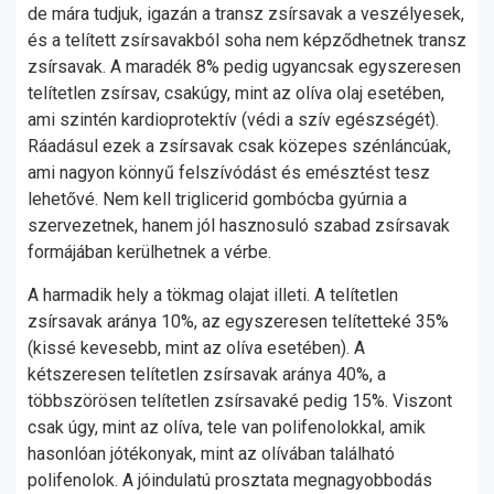
de mára tudjuk, igazán a transz zsírsavak a veszélyesek,
és a telített zsírsavakból soha nem képződhetnek transz
zsírsavak. A maradék 8% pedig ugyancsak egyszeresen
telítetlen zsírsav, csakúgy, mint az olíva olaj esetében,
ami szintén kardioprotektív (védi a szív egészségét).
Ráadásul ezek a zsírsavak csak közepes szénláncúak,
ami nagyon könnyű felszívódást és emésztést tesz
lehetővé. Nem kell triglicerid gombócba gyúrnia a
szervezetnek, hanem jól hasznosuló szabad zsírsavak
formájában kerülhetnek a vérbe.
A harmadik hely a tökmag olajat illeti. A telítetlen
zsírsavak aránya 10%, az egyszeresen telítetteké 35%
(kissé kevesebb, mint az olíva esetében). A
kétszeresen telítetlen zsírsavak aránya 40%, a
többszörösen telítetlen zsírsavaké pedig 15%. Viszont
csak úgy, mint az olíva, tele van polifenolokkal, amik
hasonlóan jótékonyak, mint az olívában található
polifenolok. A jóindulatú prosztata megnagyobbodás