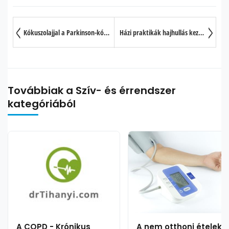
Kókuszolajjal a Parkinson-kór ellen?
Házi praktikák hajhullás kezelésére
Továbbiak a Szív- és érrendszer
kategóriából
A COPD - Krónikus
A nem otthoni ételek