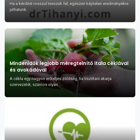
Ha a kérdést rosszul tesszük fel, egészen képtelen eredményekre
juthatunk.
Mindenidők legjobb méregtelnítő itala céklával
és avokádóval
A cékla egy nagyon erőteljes zöldség, ha tisztítani akarja
szervezetét, számos olyan ...