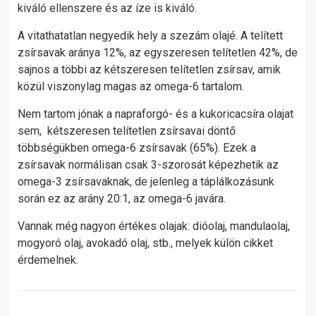
kiváló ellenszere és az íze is kiváló.
A vitathatatlan negyedik hely a szezám olajé. A telített
zsírsavak aránya 12%, az egyszeresen telítetlen 42%, de
sajnos a többi az kétszeresen telítetlen zsírsav, amik
közül viszonylag magas az omega-6 tartalom.
Nem tartom jónak a napraforgó- és a kukoricacsíra olajat
sem, kétszeresen telítetlen zsírsavai döntő
többségükben omega-6 zsírsavak (65%). Ezek a
zsírsavak normálisan csak 3-szorosát képezhetik az
omega-3 zsírsavaknak, de jelenleg a táplálkozásunk
során ez az arány 20:1, az omega-6 javára.
Vannak még nagyon értékes olajak: dióolaj, mandulaolaj,
mogyoró olaj, avokadó olaj, stb., melyek külön cikket
érdemelnek.