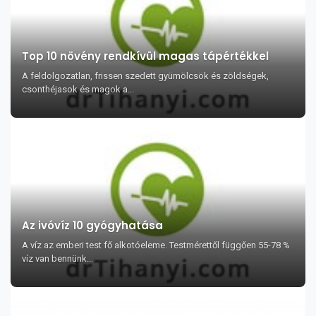
Top 10 növény rendkívül magas tápértékkel
A feldolgozatlan, frissen szedett gyümölcsök és zöldségek,
csonthéjasok és magok a...
Az ivóvíz 10 gyógyhatása
A víz az emberi test fő alkotóeleme. Testmérettől függően 55-78 %
víz van bennünk...