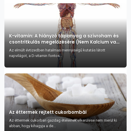
K-vitamin: A hiányzó tápanyag a szívroham és
csontritkulás megelőzésére (Nem Kalcium vagy
D-vitamin!)
Az elmúlt évtizedben hatalmas mennyiségű kutatás látott
napvilágot, a D-vitamin fontos...
Az éttermek rejtett cukorbombái
Az éttermek cukorban gazdag ételeinek elkerülése nem merül ki
abban, hogy kihagyja a de...