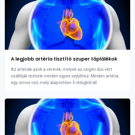
A legjobb artéria tisztító szuper táplálékok
Az artériák azok a vérerek, melyek az oxigén dús vért
szállítják testünk minden egyes sejtjéhez. Minden artéria
egy izmos cső, mely alapvetően 3 rétegből áll: