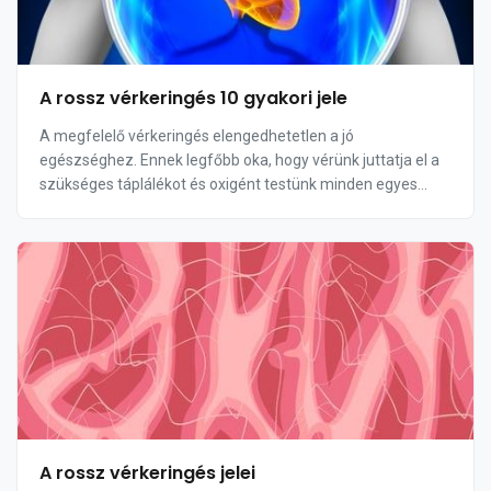
A rossz vérkeringés 10 gyakori jele
A megfelelő vérkeringés elengedhetetlen a jó
egészséghez. Ennek legfőbb oka, hogy vérünk juttatja el a
szükséges táplálékot és oxigént testünk minden egyes
sejtjéhez. Ha a keringéssel valami probléma ad...
A rossz vérkeringés jelei