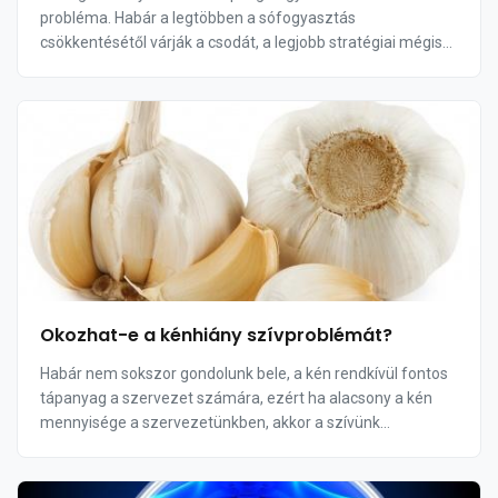
probléma. Habár a legtöbben a sófogyasztás
csökkentésétől várják a csodát, a legjobb stratégiai mégis
az, ha az ember beépíti az egészséges tápláléko...
Okozhat-e a kénhiány szívproblémát?
Habár nem sokszor gondolunk bele, a kén rendkívül fontos
tápanyag a szervezet számára, ezért ha alacsony a kén
mennyisége a szervezetünkben, akkor a szívünk
egészségét kockáztatjuk.