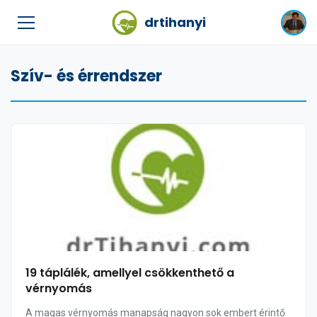
drtihanyi
Szív- és érrendszer
19 táplálék, amellyel csökkenthető a
vérnyomás
A magas vérnyomás manapság nagyon sok embert érintő