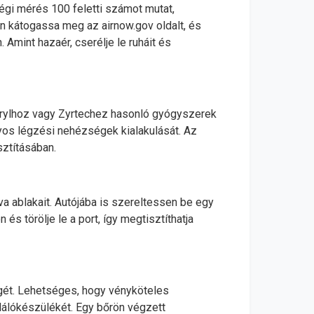
gi mérés 100 feletti számot mutat,
 kátogassa meg az airnow.gov oldalt, és
 Amint hazaér, cserélje le ruháit és
adrylhoz vagy Zyrtechez hasonló gyógyszerek
lyos légzési nehézségek kialakulását. Az
sztításában.
 ablakait. Autójába is szereltessen be egy
s törölje le a port, így megtisztíthatja
ségét. Lehetséges, hogy vényköteles
alálókészülékét. Egy bőrön végzett