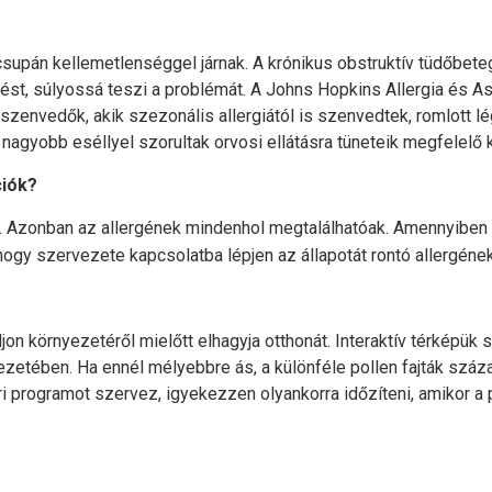
 csupán kellemetlenséggel járnak. A krónikus obstruktív tüdőb
gzést, súlyossá teszi a problémát. A Johns Hopkins Allergia és 
zenvedők, akik szezonális allergiától is szenvedtek, romlott l
 nagyobb eséllyel szorultak orvosi ellátásra tüneteik megfelel
ciók?
ket. Azonban az allergének mindenhol megtalálhatóak. Amennyiben 
hogy szervezete kapcsolatba lépjen az állapotát rontó allergének
jon környezetéről mielőtt elhagyja otthonát. Interaktív térképü
zetében. Ha ennél mélyebbre ás, a különféle pollen fajták száza
ri programot szervez, igyekezzen olyankorra időzíteni, amikor a 