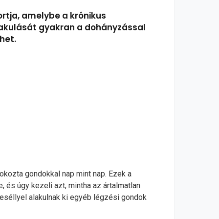
rtja, amelybe a krónikus
alakulását gyakran a dohányzással
het.
 okozta gondokkal nap mint nap. Ezek a
és úgy kezeli azt, mintha az ártalmatlan
séllyel alakulnak ki egyéb légzési gondok