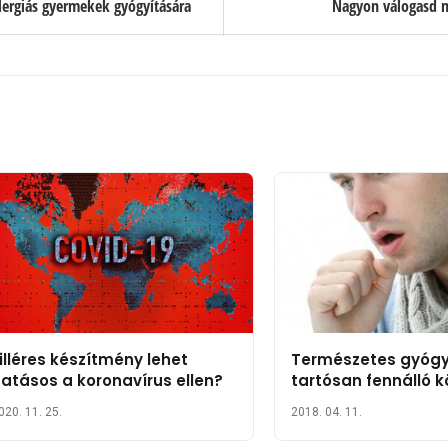
ergiás gyermekek gyógyítására
Nagyon válogasd m
illéres készítmény lehet
Természetes gyóg
atásos a koronavírus ellen?
tartósan fennálló 
kezelésére
020. 11. 25.
2018. 04. 11.