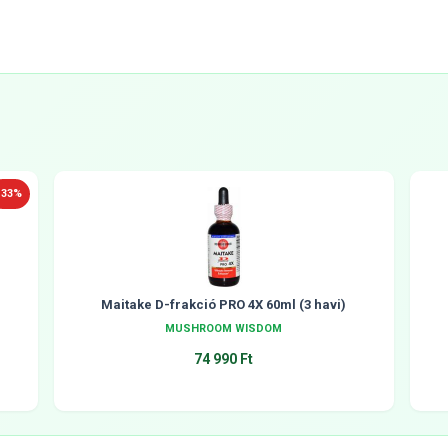
-33%
Maitake D-frakció PRO 4X 60ml (3 havi)
MUSHROOM WISDOM
74 990 Ft