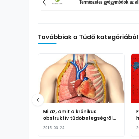
Természetes gyógymódok az all
Továbbiak a Tüdő kategóriából
Mi az, amit a krónikus
F
obstruktív tüdőbetegségről
h
tudni kell?
2015. 03. 24.
2