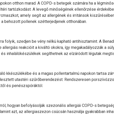
apokon otthon marad. A COPD-s betegek számára ha a légminősé
téri tartózkodást. A levegő minőségének ellenőrzése érdekében
arcmaszkot, amely segít az allergének és irritánsok kiszűrésében.
 a behozott pollenek szétterjedjenek otthonában.
rra folyik, szedjen be vény nélkü kapható antihisztamint. A Ben
e allergiás reakcióit a kiváltó okokra, így megakadályozzák a sú
, és inhalálókészülékek segíthetnek az elzáródott légutak megti
ló kkészülékébe és a magas pollentartalmú napokon tartsa zárva
ejlesztett utastéri szűrőberendezést. Rendszeresen porszívózzon é
ektől és penészspóráktól.
s arról, hogyan befolyásolják szezonális allergiái COPD-s beteg
alamint azt, az allergiaszezon csúcsán használja gyakrabban inh