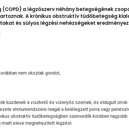
g (COPD) a légzőszerv néhány betegségének csopo
tartoznak. A krónikus obstruktív tüdőbetegség ki
gutakat és súlyos légzési nehézségeket eredményez
k:
k korábban nem okoztak gondot,
liók küzdenek a viszkető és vizenyős szemek, és eldugult orrok
ezete immunrendszere reagál a belélegzett porra vagy penészre, 
ónikus obstruktív tüdőbetegségben szenvedők körében nagyobb e
 miatt eleve megnehezített légzést.