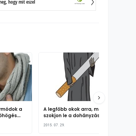
eg, hogy mit eszel
ymódok a
A legfőbb okok arra, miért
köhögés
szokjon le a dohányzásról
2015. 07. 29.