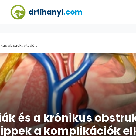
drtihanyi
.com
kus obstruktív tüdő...
iák és a krónikus obstru
ippek a komplikációk el