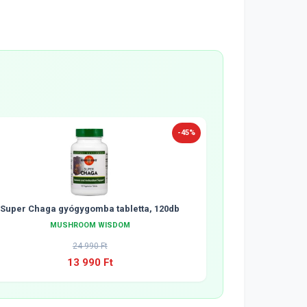
-45%
Super Chaga gyógygomba tabletta, 120db
MUSHROOM WISDOM
24 990 Ft
13 990 Ft