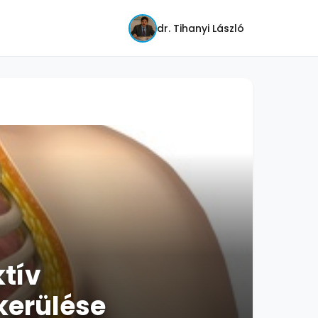
dr. Tihanyi László
ktív
kerülése