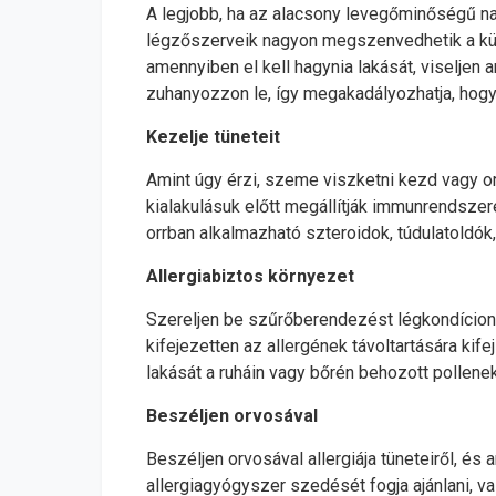
A legjobb, ha az alacsony levegőminőségű n
légzőszerveik nagyon megszenvedhetik a kül
amennyiben el kell hagynia lakását, viseljen 
zuhanyozzon le, így megakadályozhatja, hogy
Kezelje tüneteit
Amint úgy érzi, szeme viszketni kezd vagy o
kialakulásuk előtt megállítják immunrendszer
orrban alkalmazható szteroidok, túdulatoldók
Allergiabiztos környezet
Szereljen be szűrőberendezést légkondícioná
kifejezetten az allergének távoltartására kif
lakását a ruháin vagy bőrén behozott pollen
Beszéljen orvosával
Beszéljen orvosával allergiája tüneteiről, é
allergiagyógyszer szedését fogja ajánlani, v