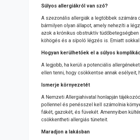
Súlyos allergiákról van szó?
A szezonális allergiák a legtöbbek számára
bármilyen olyan állapot, amely nehezíti a lé
azok a krónikus obstruktív tüdőbetegségben s
köhögés és a sípoló légzés is. Emiatt sokkal
Hogyan kerülhetőek el a súlyos kompliká
A legjobb, ha kerüli a potenciális allergéne
ellen tenni, hogy csökkentse annak esélyeit, 
Ismerje környezetét
A Nemzeti Allergiahivatal honlapján tájékozód
pollennel és penésszel kell számolnia környe
fákét, gazokét, és füvekét. Amennyiben külté
csökkentheti allergiás tüneteit.
Maradjon a lakásban