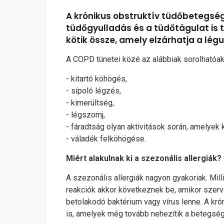
A krónikus obstruktív tüdőbetegsé
tüdőgyulladás és a tüdőtágulat is 
kötik össze, amely elzárhatja a lé
A COPD tünetei közé az alábbiak sorolhatóa
- kitartó köhögés,
- sípoló légzés,
- kimerültség,
- légszomj,
- fáradtság olyan aktivitások során, amelye
- váladék felköhögése.
Miért alakulnak ki a szezonális allergiák?
A szezonális allergiák nagyon gyakoriak. Mil
reakciók akkor következnek be, amikor szerv
betolakodó baktérium vagy vírus lenne. A kr
is, amelyek még tovább nehezítik a betegség