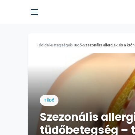
Főoldal
›
Betegségek
›
Tüdő
›
Szezonális allergiák és a króni
TÜDŐ
Szezonális allerg
tüdőbetegség – t