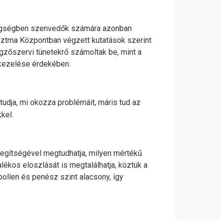
etegségben szenvedők számára azonban
Asztma Központban végzett kutatások szerint
égzőszervi tünetekrő számoltak be, mint a
ő kezelése érdekében.
tudja, mi okozza problémáit, máris tud az
kel.
k segítségével megtudhatja, milyen mértékű
lékos eloszlását is megtalálhatja, köztük a
pollen és penész szint alacsony, így