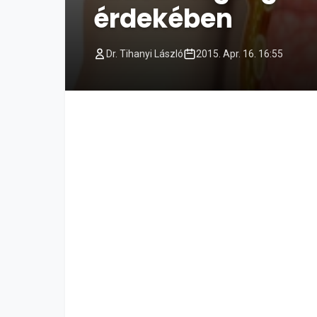
érdekében
Dr. Tihanyi László
2015. Apr. 16. 16:55