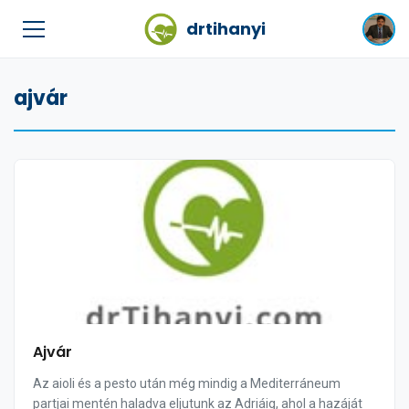
drtihanyi
ajvár
Ajvár
Az aioli és a pesto után még mindig a Mediterráneum
partjai mentén haladva eljutunk az Adriáig, ahol a hazáját