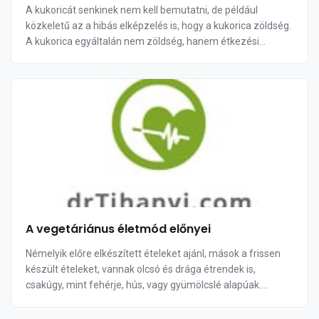
A kukoricát senkinek nem kell bemutatni, de például
közkeletű az a hibás elképzelés is, hogy a kukorica zöldség.
A kukorica egyáltalán nem zöldség, hanem étkezési
gabonaféle. Eredetileg Mexikóban és Köz...
A vegetáriánus életmód előnyei
Némelyik előre elkészített ételeket ajánl, mások a frissen
készült ételeket, vannak olcsó és drága étrendek is,
csakúgy, mint fehérje, hús, vagy gyümölcslé alapúak.
Egészségük és immunrendszerük érdekébe...