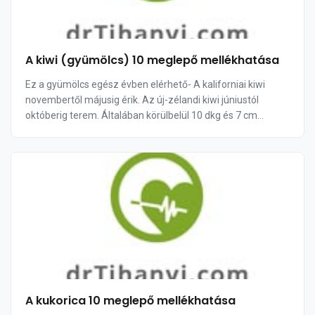
A kiwi (gyümölcs) 10 meglepő mellékhatása
Ez a gyümölcs egész évben elérhető- A kaliforniai kiwi
novembertől májusig érik. Az új-zélandi kiwi júniustól
októberig terem. Általában körülbelül 10 dkg és 7 cm
hosszú. A zöld hús krémes állagú és inten...
A kukorica 10 meglepő mellékhatása