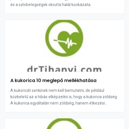
és a szívbetegségek okozta halál kockázata.
A kukorica 10 meglepő mellékhatása
A kukoricát senkinek nem kell bemutatni, de például
közkeletű az a hibás elképzelés is, hogy a kukorica zöldség.
A kukorica egyáltalán nem zöldség, hanem étkezési
gabonaféle. Eredetileg Mexikóban és Köz...