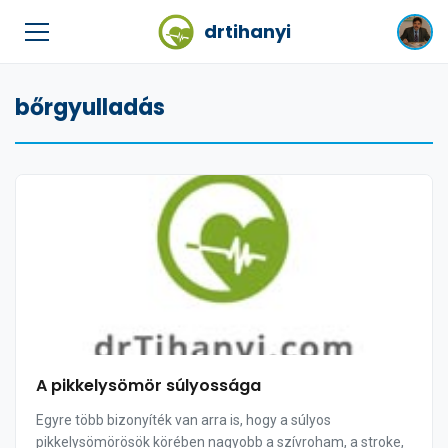
drtihanyi
bőrgyulladás
A pikkelysömör súlyossága
Egyre több bizonyíték van arra is, hogy a súlyos
pikkelysömörösök körében nagyobb a szívroham, a stroke,