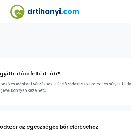
drtihanyi
.com
yítható a feltört láb?
 vonzó és időnként vérzéshez, elfertőződéshez vezethet és súlyos fájd
gével könnyen kezelhető.
módszer az egészséges bőr eléréséhez