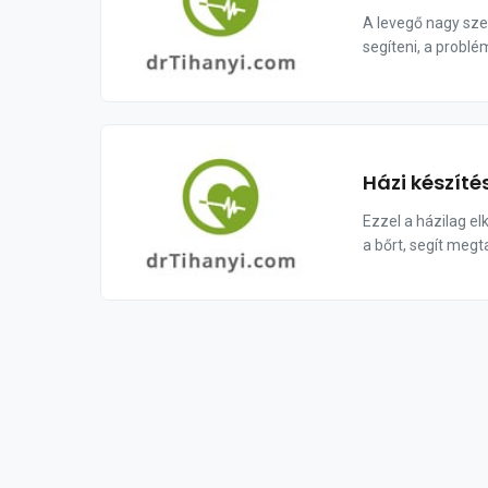
A levegő nagy sze
segíteni, a problé
Házi készíté
Ezzel a házilag e
a bőrt, segít megta