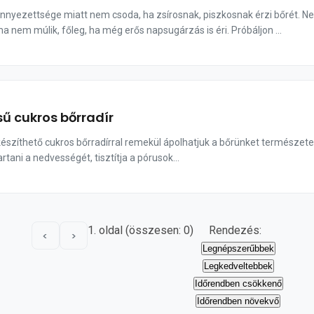
nnyezettsége miatt nem csoda, ha zsírosnak, piszkosnak érzi bőrét. 
ma nem múlik, főleg, ha még erős napsugárzás is éri. Próbáljon ...
sű cukros bőrradír
lkészíthető cukros bőrradírral remekül ápolhatjuk a bőrünket természet
rtani a nedvességét, tisztítja a pórusok...
1. oldal (összesen: 0)
Rendezés:
<
>