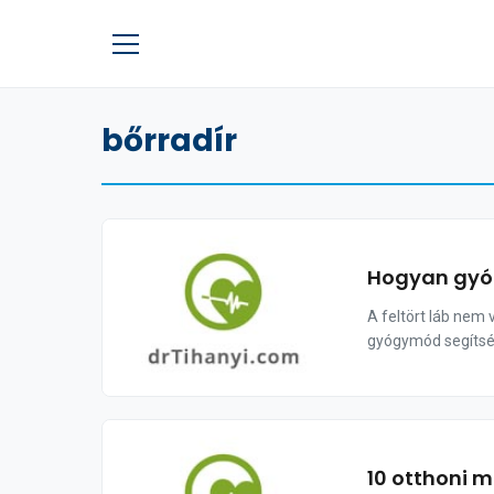
bőrradír
Hogyan gyóg
A feltört láb nem
gyógymód segítsé
10 otthoni 