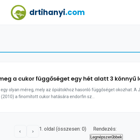
drtihanyi
.com
meg a cukor függőséget egy hét alatt 3 könnyű l
r egy olyan méreg, mely az ópiátokhoz hasonló függőséget okozhat. A 
(2010) a finomított cukor hatására endorfin sz...
1. oldal (összesen: 0)
Rendezés:
<
>