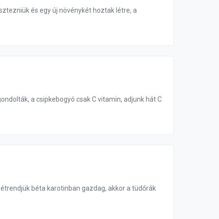
ztezniük és egy új növénykét hoztak létre, a
ondolták, a csipkebogyó csak C vitamin, adjunk hát C
étrendjük béta karotinban gazdag, akkor a tüdőrák