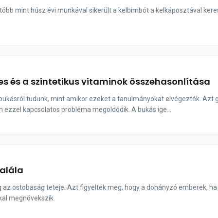
öbb mint húsz évi munkával sikerült a kelbimbót a kelkáposztával keres
es és a szintetikus vitaminok összehasonlítása
bukásról tudunk, mint amikor ezeket a tanulmányokat elvégezték. Azt g
n ezzel kapcsolatos probléma megoldódik. A bukás ige...
halála
 az ostobaság teteje. Azt figyelték meg, hogy a dohányzó emberek, ha 
kal megnövekszik.