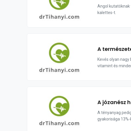
Angol kutatóknak t
kalettes-t.
A természet
Kevés olyan nagy 
vitamint és minde
A józanész 
A tényanyag pedig
gyakorisága 13%-