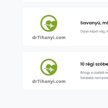
Savanyú, mi
Olyan képet vág, m
10 régi szób
Ahogy a családi re
fiatalabb nemzedé