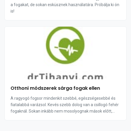
a fogakat, de sokan esküsznek használatára. Próbálja ki ön
is!
Otthoni módszerek sárga fogak ellen
A ragyogó fogsor mindenkit szebbé, egészségesebbé és
fiatalabbá varázsol. Kevés szebb dolog van a csillogó fehér
fogaknál. Sokan inkább nem mosolyognak mások előtt,
mert nem olyan fehér a fogsoruk, min...