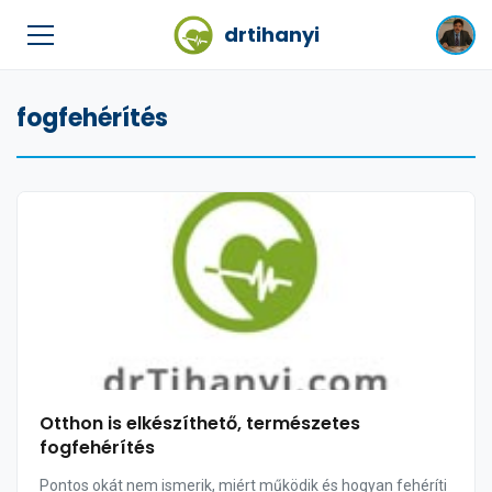
drtihanyi
fogfehérítés
Otthon is elkészíthető, természetes
fogfehérítés
Pontos okát nem ismerik, miért működik és hogyan fehéríti