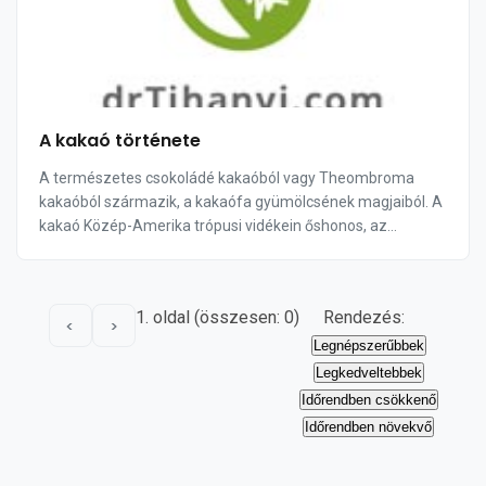
A kakaó története
A természetes csokoládé kakaóból vagy Theombroma
kakaóból származik, a kakaófa gyümölcsének magjaiból. A
kakaó Közép-Amerika trópusi vidékein őshonos, az
örökzöld kakaófa viszonylag alacsonyra nő, fehér v...
1. oldal (összesen: 0)
Rendezés:
<
>