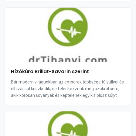
Hízókúra Brillat-Savarin szerint
Bár modern világunkban az emberek többsége túlsúllyal és
elhízással küszködik, ne feledkezzünk meg azokról sem,
akik kórosan soványak és képtelenek egy kis plusz súlyt
felszedni magukra.