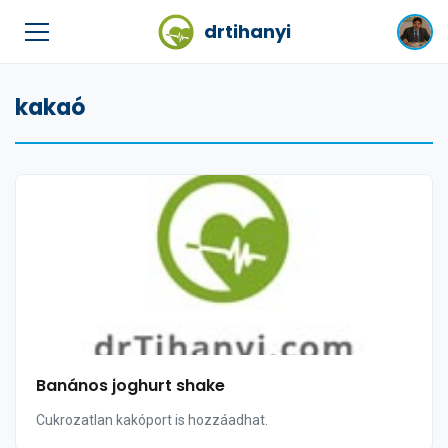
drtihanyi
kakaó
Banános joghurt shake
Cukrozatlan kakóport is hozzáadhat.