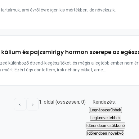
tartalmuk, ami évről évre igen kis mértékben, de növekszik.
a kálium és pajzsmirigy hormon szerepe az egés
szed különböző étrend-kiegészítőket, és mégis a legtöbb ember nem ért
miért. Ezért úgy döntöttem, írok néhány cikket, ame...
1. oldal (összesen: 0)
Rendezés:
<
>