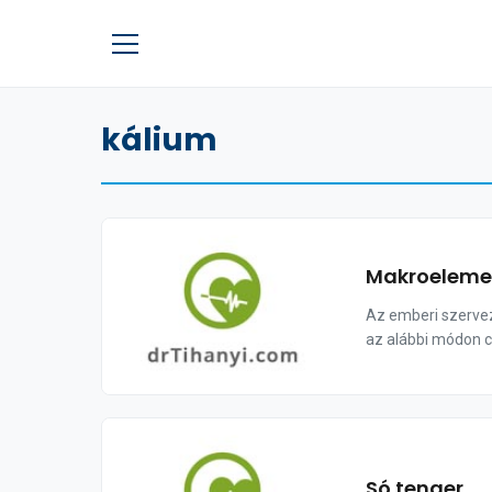
kálium
Makroeleme
Az emberi szervez
az alábbi módon c
Só tenger