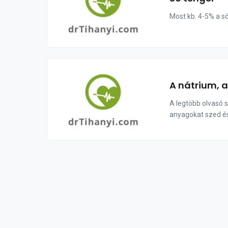
Most kb. 4-5% a só
A nátrium, 
A legtöbb olvasó 
anyagokat szed és 