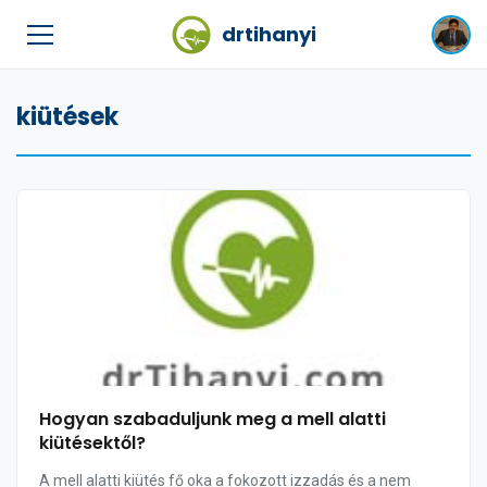
drtihanyi
kiütések
Hogyan szabaduljunk meg a mell alatti
kiütésektől?
A mell alatti kiütés fő oka a fokozott izzadás és a nem