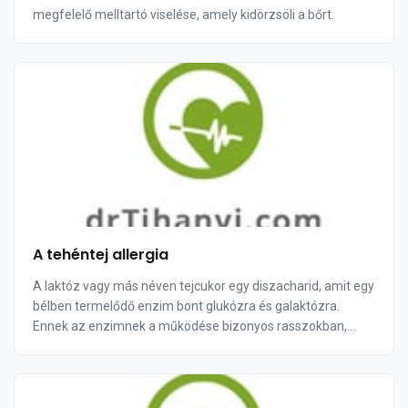
megfelelő melltartó viselése, amely kidörzsöli a bőrt.
A tehéntej allergia
A laktóz vagy más néven tejcukor egy diszacharid, amit egy
bélben termelődő enzim bont glukózra és galaktózra.
Ennek az enzimnek a működése bizonyos rasszokban,
illetve az életkor előre haladtával fokozatosan cs...