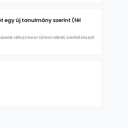
 egy új tanulmány szerint (fél
atát változó koron túl levő nőknél, a lenből készült