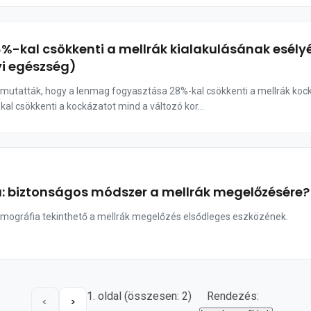
-kal csökkenti a mellrák kialakulásának esélyét
i egészség)
mutatták, hogy a lenmag fogyasztása 28%-kal csökkenti a mellrák kockáz
al csökkenti a kockázatot mind a változó kor...
: biztonságos módszer a mellrák megelőzésére?
gráfia tekinthető a mellrák megelőzés elsődleges eszközének.
1. oldal (összesen: 2)
Rendezés:
<
>