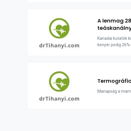
A lenmag 28%
teáskanálny
Kanadai kutatók ki
kenyér pedig 26%-k
Termográfia
Manapság a mammo