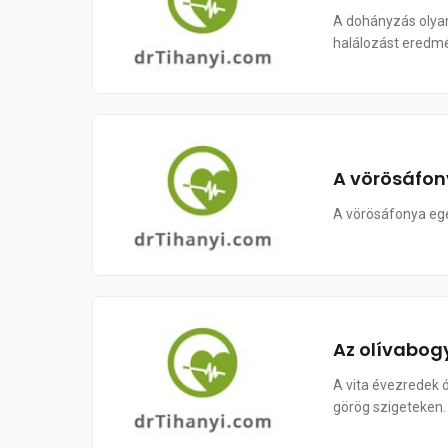
A dohányzás olyan
halálozást eredmé
A vörösáfon
A vörösáfonya egé
Az olívabog
A vita évezredek ó
görög szigeteken.