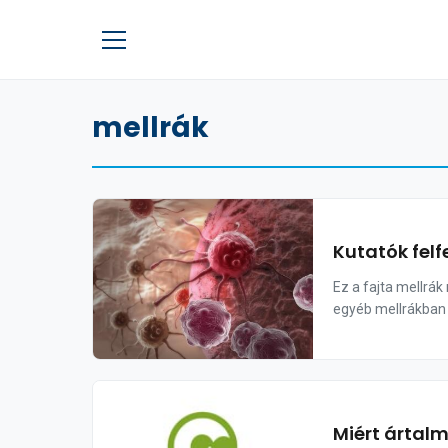
mellrák
Kutatók felf
Ez a fajta mellrá
egyéb mellrákban 
Miért ártal