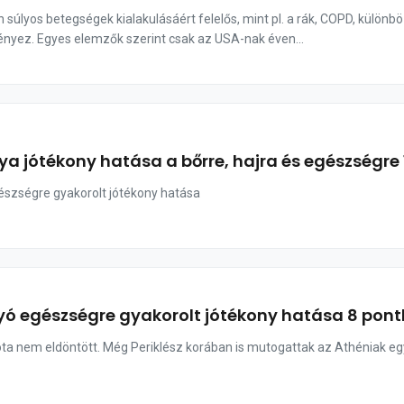
 súlyos betegségek kialakulásáért felelős, mint pl. a rák, COPD, külön
nyez. Egyes elemzők szerint csak az USA-nak éven...
ya jótékony hatása a bőrre, hajra és egészségre
szségre gyakorolt jótékony hatása
yó egészségre gyakorolt jótékony hatása 8 pon
ta nem eldöntött. Még Periklész korában is mutogattak az Athéniak egy 