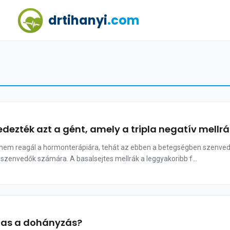
drtihanyi
.com
edezték azt a gént, amely a tripla negatív mellr
k nem reagál a hormonterápiára, tehát az ebben a betegségben szenve
szenvedők számára. A basalsejtes mellrák a leggyakoribb f...
mas a dohányzás?