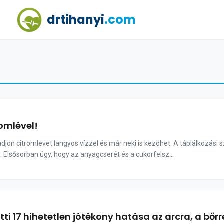
drtihanyi
.com
omlével!
djon citromlevet langyos vízzel és már neki is kezdhet. A táplálkozás
t. Elsősorban úgy, hogy az anyagcserét és a cukorfelsz...
tti 17 hihetetlen jótékony hatása az arcra, a bőr