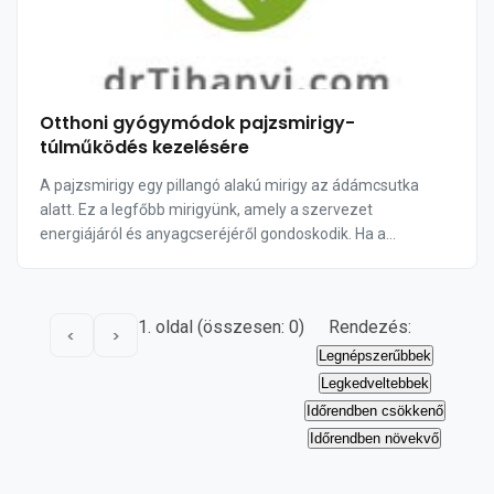
Otthoni gyógymódok pajzsmirigy-
túlműködés kezelésére
A pajzsmirigy egy pillangó alakú mirigy az ádámcsutka
alatt. Ez a legfőbb mirigyünk, amely a szervezet
energiájáról és anyagcseréjéről gondoskodik. Ha a
pajzsmirigy túl aktív és túl sok tiroxint termel,...
1. oldal (összesen: 0)
Rendezés:
<
>