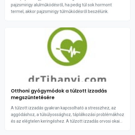
pajzsmirigy alulműködésről, ha pedig túl sok hormont
termel, akkor pajzsmirigy túlműködésről beszélünk.
Otthoni gyógymódok a túlzott izzadás
megszüntetésére
A túlzott izzadás gyakran kapcsolható a stresszhez, az
aggódáshoz, a túlsúlyossághoz, táplálkozási problémákhoz
és az elégtelen keringéshez. A túlzott izzadás orvosi okai
közt található a cukorbetegség, a l...