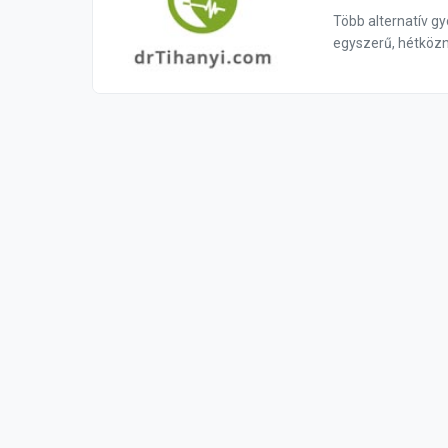
Több alternatív g
egyszerű, hétközn