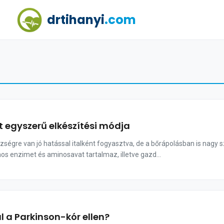
drtihanyi
.com
t egyszerű elkészítési módja
ségre van jó hatással italként fogyasztva, de a bőrápolásban is nagy 
os enzimet és aminosavat tartalmaz, illetve gazd...
l a Parkinson-kór ellen?