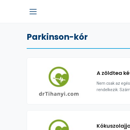
Parkinson-kór
A zöldtea ké
Nem csak az egész
rendelkezik. Szám
Kókuszolajja