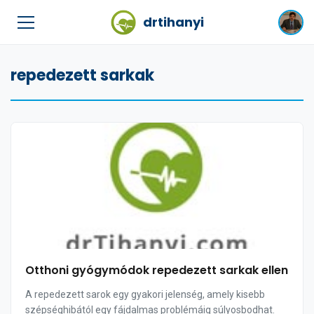
drtihanyi
repedezett sarkak
Otthoni gyógymódok repedezett sarkak ellen
A repedezett sarok egy gyakori jelenség, amely kisebb
szépséghibától egy fájdalmas problémáig súlyosbodhat.