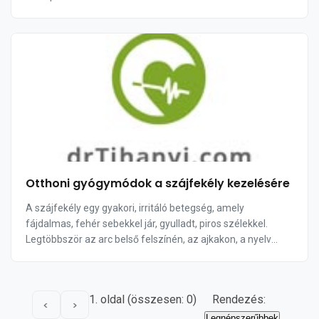
Otthoni gyógymódok a szájfekély kezelésére
A szájfekély egy gyakori, irritáló betegség, amely
fájdalmas, fehér sebekkel jár, gyulladt, piros szélekkel.
Legtöbbször az arc belső felszínén, az ajkakon, a nyelv
alatt és a szájfenéken jelentkezik. ...
1. oldal (összesen: 0)
Rendezés:
<
>