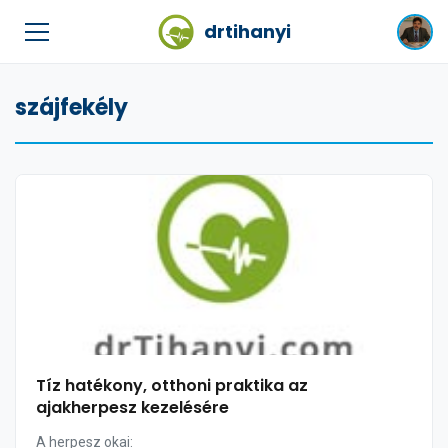
drtihanyi
szájfekély
Tíz hatékony, otthoni praktika az
ajakherpesz kezelésére
A herpesz okai: