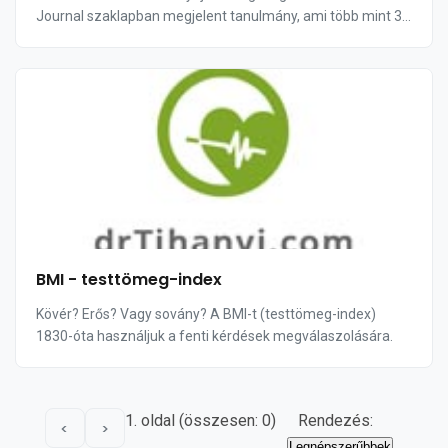
Journal szaklapban megjelent tanulmány, ami több mint 38
ezer emberen nyert tapasztalatait elemzi. ...
BMI - testtömeg-index
Kövér? Erős? Vagy sovány? A BMI-t (testtömeg-index)
1830-óta használjuk a fenti kérdések megválaszolására.
1. oldal (összesen: 0)
Rendezés:
<
>