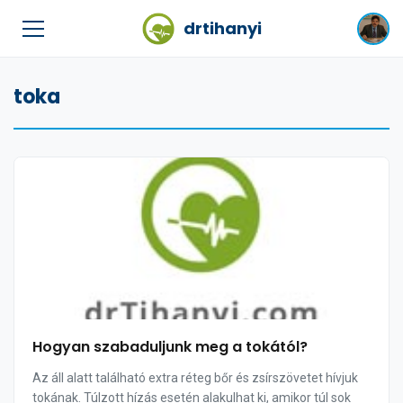
drtihanyi
toka
Hogyan szabaduljunk meg a tokától?
Az áll alatt található extra réteg bőr és zsírszövetet hívjuk
tokának. Túlzott hízás esetén alakulhat ki, amikor túl sok