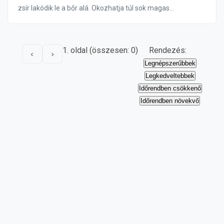
zsír lakódik le a bőr alá. Okozhatja túl sok magas
kalóriatartalmú étel fogyasztása, öre...
1. oldal (összesen: 0)
Rendezés:
<
>