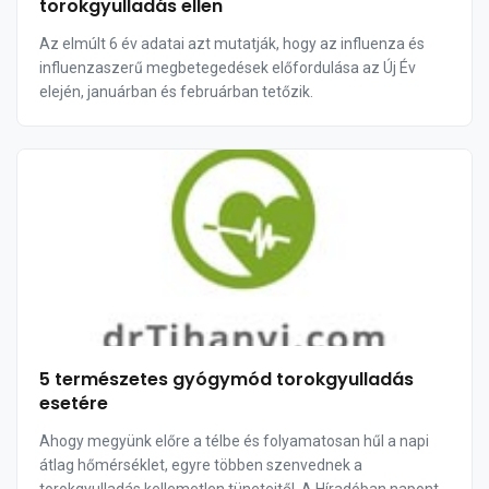
torokgyulladás ellen
Az elmúlt 6 év adatai azt mutatják, hogy az influenza és
influenzaszerű megbetegedések előfordulása az Új Év
elején, januárban és februárban tetőzik.
5 természetes gyógymód torokgyulladás
esetére
Ahogy megyünk előre a télbe és folyamatosan hűl a napi
átlag hőmérséklet, egyre többen szenvednek a