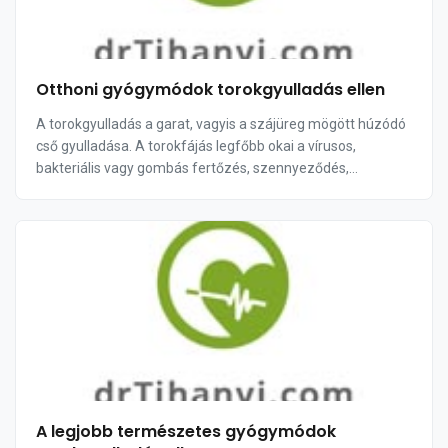
Otthoni gyógymódok torokgyulladás ellen
A torokgyulladás a garat, vagyis a szájüreg mögött húzódó
cső gyulladása. A torokfájás legfőbb okai a vírusos,
bakteriális vagy gombás fertőzés, szennyeződés,
dohányzás, savas reflux, száraz levegő, túl so...
A legjobb természetes gyógymódok