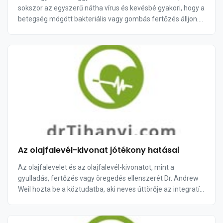
sokszor az egyszerű nátha vírus és kevésbé gyakori, hogy a
betegség mögött bakteriális vagy gombás fertőzés álljon.
Emellett mechanikus, vegyi, vagy hőirr...
Az olajfalevél-kivonat jótékony hatásai
Az olajfalevelet és az olajfalevél-kivonatot, mint a
gyulladás, fertőzés vagy öregedés ellenszerét Dr. Andrew
Weil hozta be a köztudatba, aki neves úttörője az integratív
orvoslásnak. Az olajfa nagyon ...