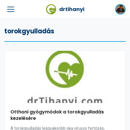
drtihanyi
torokgyulladás
Otthoni gyógymódok a torokgyulladás
kezelésére
A torokgyulladás leggyakoribb oka vírusos fertőzés,