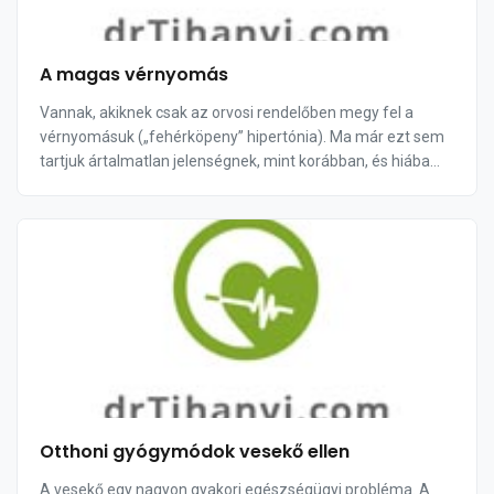
A magas vérnyomás
Vannak, akiknek csak az orvosi rendelőben megy fel a
vérnyomásuk („fehérköpeny” hipertónia). Ma már ezt sem
tartjuk ártalmatlan jelenségnek, mint korábban, és hiába
normálisak otthon az értékek, ez is m...
Otthoni gyógymódok vesekő ellen
A vesekő egy nagyon gyakori egészségügyi probléma. A