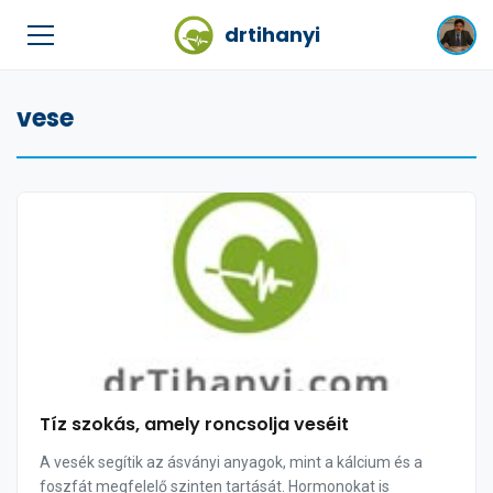
drtihanyi
vese
Tíz szokás, amely roncsolja veséit
A vesék segítik az ásványi anyagok, mint a kálcium és a
foszfát megfelelő szinten tartását. Hormonokat is