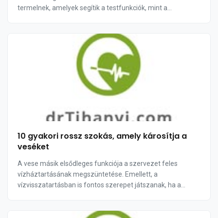
termelnek, amelyek segítik a testfunkciók, mint a
vérnyomás és a vörösvérsejtek oxigén és tápanya...
10 gyakori rossz szokás, amely károsítja a
veséket
A vese másik elsődleges funkciója a szervezet feles
vízháztartásának megszüntetése. Emellett, a
vízvisszatartásban is fontos szerepet játszanak, ha a
szervezetnek épp arra van szüksége.