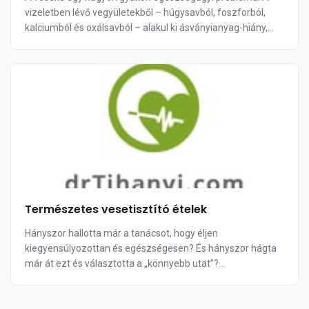
vizeletben lévő vegyületekből – húgysavból, foszforból,
kalciumból és oxálsavból – alakul ki ásványianyag-hiány,
kiszáradás, köszvény vagy szegényes ...
Természetes vesetisztító ételek
Hányszor hallotta már a tanácsot, hogy éljen
kiegyensúlyozottan és egészségesen? És hányszor hágta
már át ezt és választotta a „könnyebb utat”?
Egészségünkhöz és sugárzó megjelenésükhöz hozzá
tartozik az is, hogy vi...