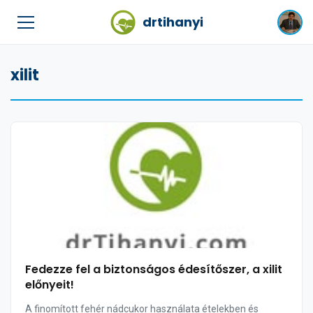
drtihanyi
xilit
Fedezze fel a biztonságos édesítőszer, a xilit
előnyeit!
A finomított fehér nádcukor használata ételekben és