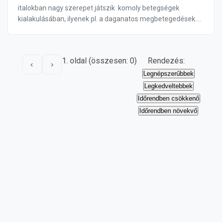
italokban nagy szerepet játszik komoly betegségek
kialakulásában, ilyenek pl. a daganatos megbetegedések.
Vannak alternatívái, mint például az aszpartám va...
1. oldal (összesen: 0)
Rendezés:
<
>