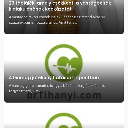
20 táplálék, amely csökkenti a vastagbélrák
kialakulásának kockázatát
A vastagbélrákos esetek kialakulásához az étrend akár 90
százalékban is hozzájárulhat. Amit tehá...
A lenmag jótékony hatásai tíz pontban
A lenmag glutén-mentes is, így a búzára allergiások által is
fogyasztható, illetv...