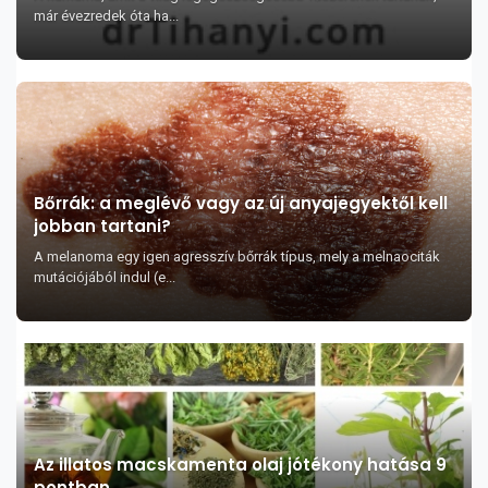
már évezredek óta ha...
Bőrrák: a meglévő vagy az új anyajegyektől kell
jobban tartani?
A melanoma egy igen agresszív bőrrák típus, mely a melnaociták
mutációjából indul (e...
Az illatos macskamenta olaj jótékony hatása 9
pontban