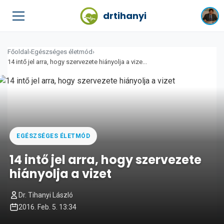
drtihanyi
Főoldal
›
Egészséges életmód
›
14 intő jel arra, hogy szervezete hiányolja a vize...
EGÉSZSÉGES ÉLETMÓD
14 intő jel arra, hogy szervezete
hiányolja a vizet
Dr. Tihanyi László
2016. Feb. 5. 13:34