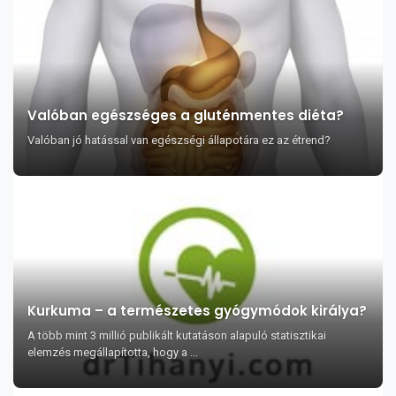
Valóban egészséges a gluténmentes diéta?
Valóban jó hatással van egészségi állapotára ez az étrend?
Kurkuma – a természetes gyógymódok királya?
A több mint 3 millió publikált kutatáson alapuló statisztikai
elemzés megállapította, hogy a ...