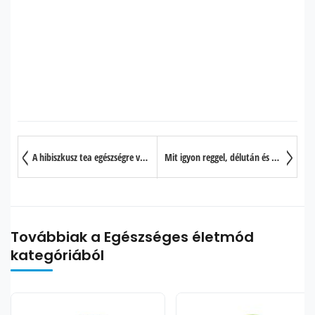
A hibiszkusz tea egészségre való jótékony hatásai és elkészítése
Mit igyon reggel, délután és este a hormonjai egyensúlyának érdekében
Továbbiak a Egészséges életmód
kategóriából