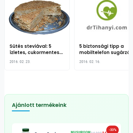
Sütés steviával: 5
5 biztonsági tipp a
ízletes, cukormentes
mobiltelefon sugárzás
édesség recept (
kivédésére
2016. 02. 23.
2016. 02. 16.
egyszerű!)
Ajánlott termékeink
-33%
MUSHROOM