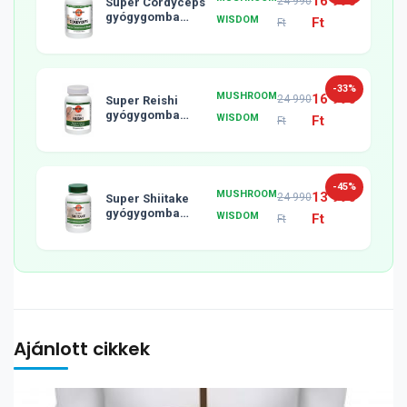
16 990
24 990
Super Cordyceps
gyógygomba
WISDOM
Ft
Ft
tabletta, 120db
-33%
MUSHROOM
16 990
24 990
Super Reishi
gyógygomba
WISDOM
Ft
Ft
tabletta, 120db
-45%
MUSHROOM
13 990
24 990
Super Shiitake
gyógygomba
WISDOM
Ft
Ft
tabletta, 120db
Ajánlott cikkek