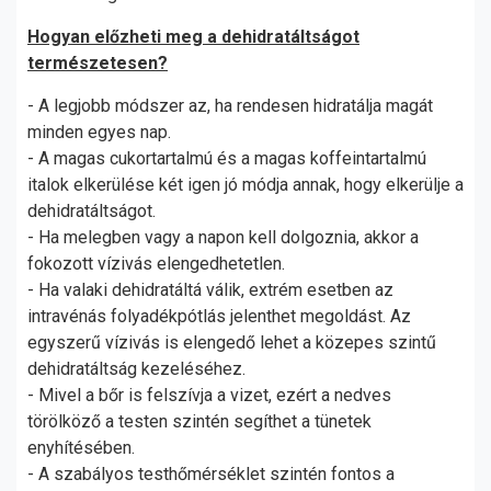
Hogyan előzheti meg a dehidratáltságot
természetesen?
- A legjobb módszer az, ha rendesen hidratálja magát
minden egyes nap.
- A magas cukortartalmú és a magas koffeintartalmú
italok elkerülése két igen jó módja annak, hogy elkerülje a
dehidratáltságot.
- Ha melegben vagy a napon kell dolgoznia, akkor a
fokozott vízivás elengedhetetlen.
- Ha valaki dehidratáltá válik, extrém esetben az
intravénás folyadékpótlás jelenthet megoldást. Az
egyszerű vízivás is elengedő lehet a közepes szintű
dehidratáltság kezeléséhez.
- Mivel a bőr is felszívja a vizet, ezért a nedves
törölköző a testen szintén segíthet a tünetek
enyhítésében.
- A szabályos testhőmérséklet szintén fontos a