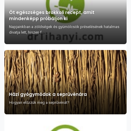
Öt egészséges brokkoli recept, amit
mindenképp próbáljon ki
Napjainkban a zöldségek és gyümölcsök préselésének hatalmas
divatja lett, hiszen f...
Házi gyógymódok a seprűvénára
Hogyan előzzük meg a seprűvénát?