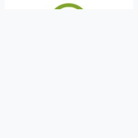
A kurkuma 10 gyógyhatása
A kurkuma vagy sárga gyömbérgyökér, egy nagyon népszerű
gyógynövény. Gyakran a „fűszer...
A káposztalé bőrre, hajra és egészségre
gyakorolt jótékony hatása 10 pontban
A káposztalé egészségre gyakorolt jótékony hatása