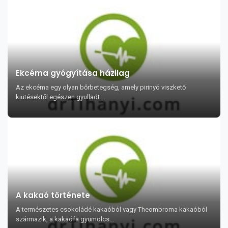
Ekcéma gyógyítása házilag
Az ekcéma egy olyan bőrbetegség, amely pirinyó viszkető
kiütésektől egészen gyulladt...
A kakaó története
A természetes csokoládé kakaóból vagy Theombroma kakaóból
származik, a kakaófa gyümölcs...