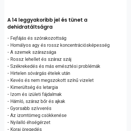
A 14 leggyakoribb jel és tünet a
dehidratáltságra
- Fejfájás és szórakozottság
- Homályos agy és rossz koncentrációsképesség
- A szemek szárazsága
- Rossz lehellet és száraz száj
- Székrekedés és más emésztési problémák
- Hirtelen sóvárgás ételek után
- Kevés és nem megszokott színű vizelet
- Kimerültség és letargia
- Izom és izületi fájdalmak
- Hámló, száraz bőr és ajkak
- Gyorsabb szívverés
- Az izomtömeg csökkenése
- Nyilalló éhségérzet
- Korai öregedés