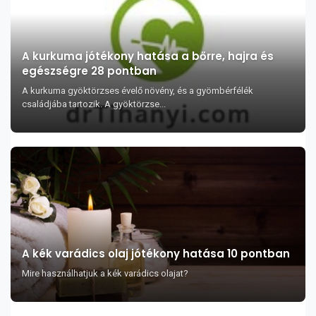
A kurkuma jótékony hatása a bőrre, hajra és
egészségre 28 pontban
A kurkuma gyöktörzses évelő növény, és a gyömbérfélék
családjába tartozik. A gyöktörzse...
A kék varádics olaj jótékony hatása 10 pontban
Mire használhatjuk a kék varádics olajat?