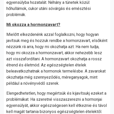
egyensúlyba hozatalát. Néhány a tünetek közül:
hőhullámok, cukor utáni sóvárgás és emésztési
problémák.
Mi okozza a hormonzavart?
Mielőtt elkezdenénk azzal foglalkozni, hogy hogyan
javítsuk meg és hozzuk rendbe a hormonzavart, elsőként
nézzünk rá arra, hogy mi okozhatja azt. Ha nem tudja,
hogy mi okozza a hormonzavart, akkor nehezebb lesz
azt visszafordítani. A hormonzavart okozhatja a rossz
étrend és életmód. Az egészségtelen ételek
beleavatkozhatnak a hormonok termelésbe. A zavarokat
okozhatja még szennyeződés, méreganyagok, mint
például a növényvédő szerek.
Elengedhetetlen, hogy megértsük és kijavítsukj ezeket a
problémákat. Ha szeretné visszaszerezni a hormonjai
egyensúlyát, akkor egészségesen kell étkeznie és távol
kell magát tartania bizonyos egészségtelen ételektől.