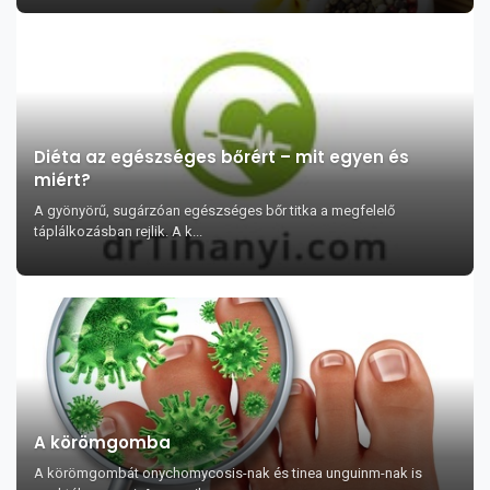
Diéta az egészséges bőrért – mit egyen és
miért?
A gyönyörű, sugárzóan egészséges bőr titka a megfelelő
táplálkozásban rejlik. A k...
A körömgomba
A körömgombát onychomycosis-nak és tinea unguinm-nak is