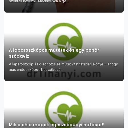
szokták nevezni. Amennyiben a go...
A laparoszkópos műtétek és egy pohár
szódavíz
A laparoszkópiás diagnózis és műtét vitathatatlan előnye – ahogy
más endoszkópos beavatkozá...
Mik a chia magok egészségügyi hatásai?