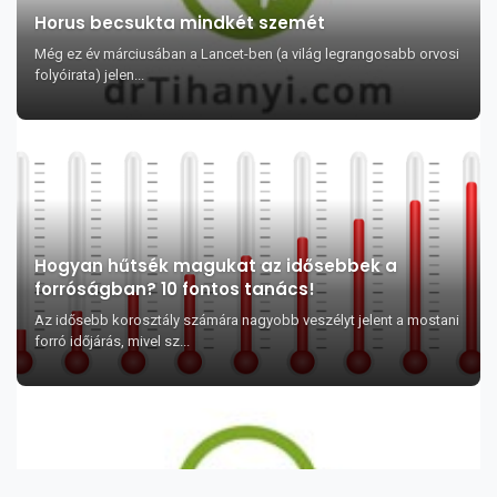
Horus becsukta mindkét szemét
Még ez év márciusában a Lancet-ben (a világ legrangosabb orvosi
folyóirata) jelen...
Hogyan hűtsék magukat az idősebbek a
forróságban? 10 fontos tanács!
Az idősebb korosztály számára nagyobb veszélyt jelent a mostani
forró időjárás, mivel sz...