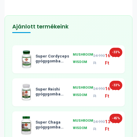
Ajánlott termékeink
-33%
MUSHROOM
16 990
24 990
Super Cordyceps
gyógygomba
WISDOM
Ft
Ft
tabletta, 120db
-33%
MUSHROOM
16 990
24 990
Super Reishi
gyógygomba
WISDOM
Ft
Ft
tabletta, 120db
-45%
MUSHROOM
13 990
24 990
Super Chaga
gyógygomba
WISDOM
Ft
Ft
tabletta, 120db