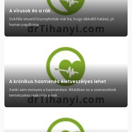
A vírusok és a rák
Sokféle vírusról bizonyították már be, hogy rákkeltő hatású, pl.
human papilloma...
A krónikus hasmenés életveszélyes lehet
Senki sem immunis a hasmenésre. Általában ez a szervezetünk
természetes reakciója a mér...