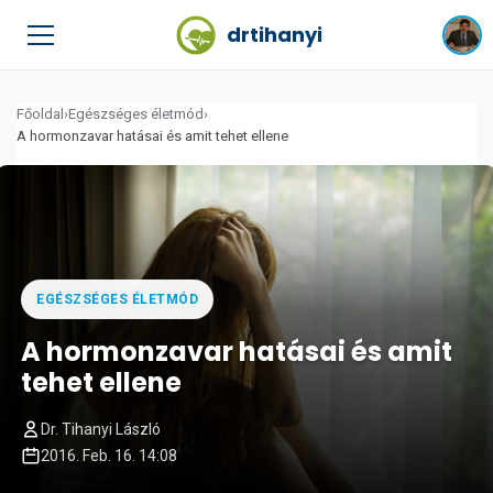
drtihanyi
Főoldal
›
Egészséges életmód
›
A hormonzavar hatásai és amit tehet ellene
EGÉSZSÉGES ÉLETMÓD
A hormonzavar hatásai és amit
tehet ellene
Dr. Tihanyi László
2016. Feb. 16. 14:08