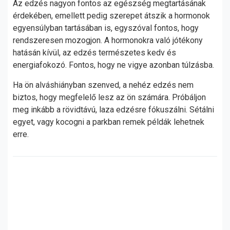
Az edzés nagyon fontos az egészség megtartásának
érdekében, emellett pedig szerepet átszik a hormonok
egyensúlyban tartásában is, egyszóval fontos, hogy
rendszeresen mozogjon. A hormonokra való jótékony
hatásán kívül, az edzés természetes kedv és
energiafokozó. Fontos, hogy ne vigye azonban túlzásba.
Ha ön alváshiányban szenved, a nehéz edzés nem
biztos, hogy megfelelő lesz az ön számára. Próbáljon
meg inkább a rövidtávú, laza edzésre fókuszálni. Sétálni
egyet, vagy kocogni a parkban remek példák lehetnek
erre.