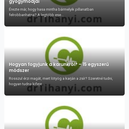
gyógymódjai
Érezte már, hogy hasa mintha bármelyik pillanatban
felrobbanhatna? A legtöbb ese...
Hogyan fogyjunk a karunkról? – 15 egyszerű
módszer
Rosszul érzi magát, mert lötyög a karján a zsír? Szeretné tudni,
hogyan tudna kifeje...