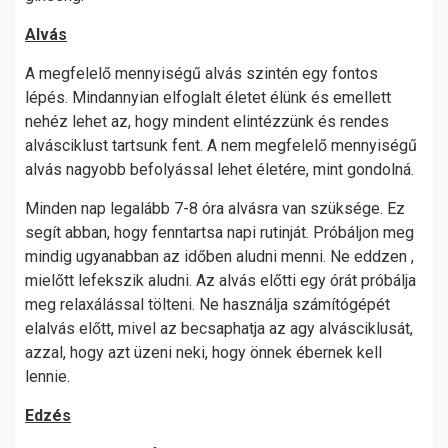
Alvás
A megfelelő mennyiségű alvás szintén egy fontos
lépés. Mindannyian elfoglalt életet élünk és emellett
nehéz lehet az, hogy mindent elintézzünk és rendes
alvásciklust tartsunk fent. A nem megfelelő mennyiségű
alvás nagyobb befolyással lehet életére, mint gondolná.
Minden nap legalább 7-8 óra alvásra van szüksége. Ez
segít abban, hogy fenntartsa napi rutinját. Próbáljon meg
mindig ugyanabban az időben aludni menni. Ne eddzen ,
mielőtt lefekszik aludni. Az alvás előtti egy órát próbálja
meg relaxálással tölteni. Ne használja számítógépét
elalvás előtt, mivel az becsaphatja az agy alvásciklusát,
azzal, hogy azt üzeni neki, hogy önnek ébernek kell
lennie.
Edzés