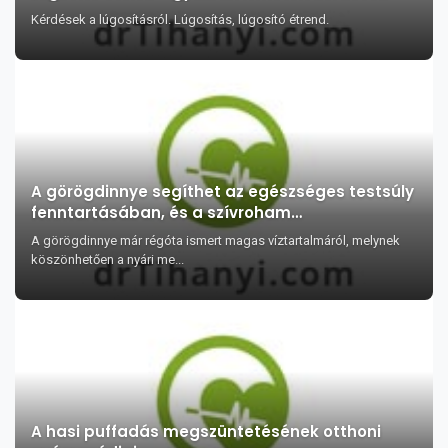
Kérdések a lúgosításról. Lúgosítás, lúgosító étrend.
A görögdinnye segíthet az egészséges testsúly
fenntartásában, és a szívroham
megelőzésében?
A görögdinnye már régóta ismert magas víztartalmáról, melynek
köszönhetően a nyári me...
A hasi puffadás megszüntetésének otthoni