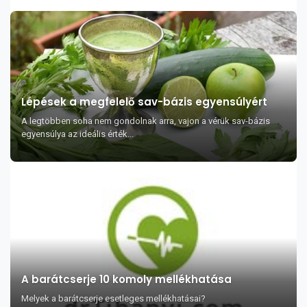
Lépések a megfelelő sav-bázis egyensúlyért
A legtöbben soha nem gondolnak arra, vajon a vérük sav-bázis
egyensúlya az ideális érték...
A barátcserje 10 komoly mellékhatása
Melyek a barátcserje esetleges mellékhatásai?