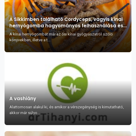
A Sikkimben található Cordyceps, vagyis kínai
hernyógomba hagyományos felhasználása és
gyógyászati értéke
A kínai hernyógombát már az ősi kínai gyógyászatról szóló
könyvekben, illetve a t...
A vashiány
Alattomosan alakul ki, és amikor a vérszegénység is kimutatható,
akkor már súlyo...