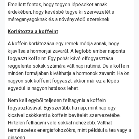
Emellett fontos, hogy tegyen lépéseket annak
érdekében, hogy kevésbé tegye ki szervezetét a
méreganyagoknak és a növényvédő szereknek.
Korlátozza a koffeint
A koffein korlátozása egy remek módja annak, hogy
kijavítsa a hormonjai zavarát. A legtöbb ember naponta
fogyaszt koffeint. Egy pohár kávé elfogyasztása
reggelente sokak számára vált napi rutinná. De a koffein
minden formájában kiválthatja a hormonok zavarát. Ha ön
nagyon sok koffeint fogyaszt, akkor már ez a lépés
egyedül is nagyon hatásos lehet.
Nem kell egyből teljesen felhagynia a koffein
fogyasztásával. Egyszerűbb, ha nap, mint nap egy
kicsivel csökkenti a koffein bevitelét szervezetébe.
Hirtelen felhagyni vele sokkal nehezebb. Válthat
természetes energiafokozókra, mint például a tea vagy a
ginseng.