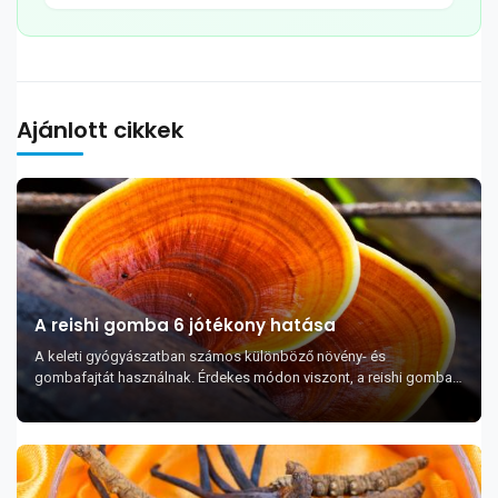
Ajánlott cikkek
A reishi gomba 6 jótékony hatása
A keleti gyógyászatban számos különböző növény- és
gombafajtát használnak. Érdekes módon viszont, a reishi gomba
különösen népszerűnek számít, mivel jó h...