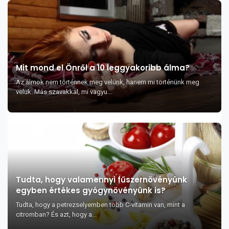
Mit mond el Önről a 10 leggyakoribb álma?
Az álmok nem történnek meg velünk, hanem mi történünk meg
velük. Más szavakkal, mi vagyu...
Tudta, hogy valamennyi fűszernövényünk
egyben értékes gyógynövényünk is?
Tudta, hogy a petrezselyemben több C-vitamin van, mint a
citromban? És azt, hogy a...