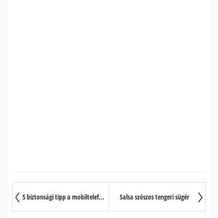
5 biztonsági tipp a mobiltelefon sugárzás kivédésére
Salsa szószos tengeri sügér