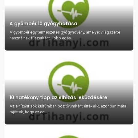
A gyömbér 10 gyógyhatása
A gyömbér egy természetes gyógynövény, amelyet világszerte
használnak fűszerként. Több egés...
10 hatékony tipp az elhízás leküzdésére
Az elhízást sok kultúrában pozitívumként értékelik, azonban mára
rájöttek, hogy ez eg...