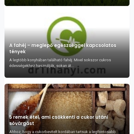
A fahéj – meglepő egészséggel kapcsolatos
tények
A legtöbb konyhában található fahéj. Mivel sokszor cukros
édességekhez használják, sokan át...
5 remek étel, ami csökkenti a cukor utáni
sóvárgást
Ahhoz, hogy a cukorbevitelt kordában tartsuk a legfontosabb