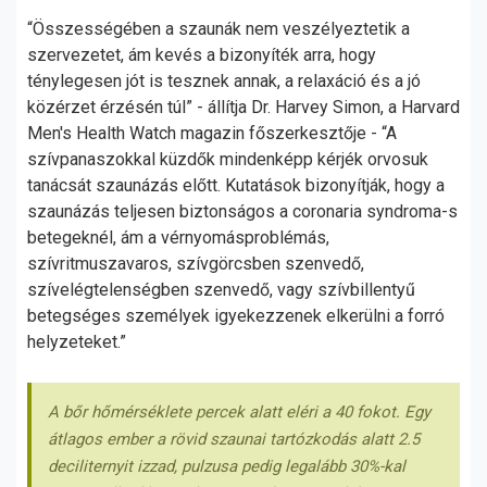
“Összességében a szaunák nem veszélyeztetik a
szervezetet, ám kevés a bizonyíték arra, hogy
ténylegesen jót is tesznek annak, a relaxáció és a jó
közérzet érzésén túl” - állítja Dr. Harvey Simon, a Harvard
Men's Health Watch magazin főszerkesztője - “A
szívpanaszokkal küzdők mindenképp kérjék orvosuk
tanácsát szaunázás előtt. Kutatások bizonyítják, hogy a
szaunázás teljesen biztonságos a coronaria syndroma-s
betegeknél, ám a vérnyomásproblémás,
szívritmuszavaros, szívgörcsben szenvedő,
szívelégtelenségben szenvedő, vagy szívbillentyű
betegséges személyek igyekezzenek elkerülni a forró
helyzeteket.”
A bőr hőmérséklete percek alatt eléri a 40 fokot. Egy
átlagos ember a rövid szaunai tartózkodás alatt 2.5
deciliternyit izzad, pulzusa pedig legalább 30%-kal