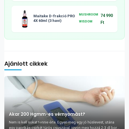
MUSHROOM
74 990
Maitake D-frakció PRO
4X 60ml (3 havi)
WISDOM
Ft
Ajánlott cikkek
Akar 200 Hgmm-es vérnyomást?
Nem is kell sokat tennie érte. Egyen meg egy jó húslevest, utána
egy paprikás csirkét túrós csuszával, igyon meg hozzá 2-3 dl bort