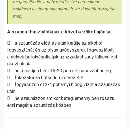
megemelkedik, amely miatt szíve percenként
majdnem az átlagosan pumpált vér dupláját mozgatja
meg.
A szaunát használóknak a következőket ajánlja:
 a szaunázás előtt és után kerülje az alkohol
fogyasztását és az olyan gyógyszerek fogyasztását,
amelyek befolyásolhatják az izzadást vagy túlhevülést
okozhatnak
 ne maradjon bent 15-20 percnél hosszabb ideig
 fokozatosan hűtse le szervezetét
 fogyasszon el 2-4 pohárnyi hideg vizet a szaunázás
után
 ne szaunázzon amikor beteg, amennyiben rosszul
érzi magát a szaunázás közben