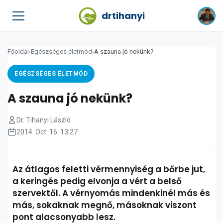
drtihanyi
Főoldal
›
Egészséges életmód
›
A szauna jó nekünk?
EGÉSZSÉGES ÉLETMÓD
A szauna jó nekünk?
Dr. Tihanyi László
2014. Oct. 16. 13:27
Az átlagos feletti vérmennyiség a bőrbe jut,
a keringés pedig elvonja a vért a belső
szervektől. A vérnyomás mindenkinél más és
más, sokaknak megnő, másoknak viszont
pont alacsonyabb lesz.