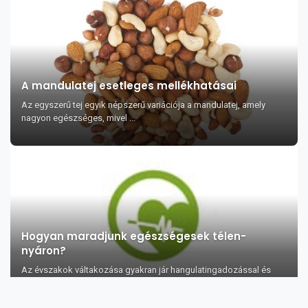
A mandulatej esetleges mellékhatásai
Az egyszerű tej egyik népszerű variációja a mandulatej, amely
nagyon egészséges, mivel ...
Hogyan maradjunk egészségesek télen-
nyáron?
Az évszakok váltakozása gyakran jár hangulatingadozással és
betegségekkel. A kulc...