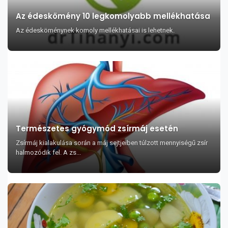
Az édeskömény 10 legkomolyabb mellékhatása
Az édesköménynek komoly mellékhatásai is lehetnek.
Természetes gyógymód zsírmáj esetén
Zsírmáj kialakulása során a máj sejtjeiben túlzott mennyiségű zsír
halmozódik fel. A zs...