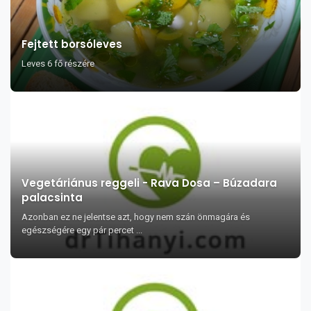
Fejtett borsóleves
Leves 6 fő részére
Vegetáriánus reggeli - Rava Dosa – Búzadara
palacsinta
Azonban ez ne jelentse azt, hogy nem szán önmagára és
egészségére egy pár percet ...