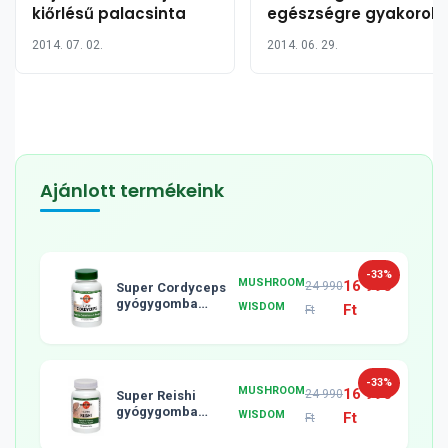
kiőrlésű palacsinta
egészségre gyakorolt
hatása
2014. 07. 02.
2014. 06. 29.
Ajánlott termékeink
-33%
MUSHROOM
16 990
24 990
Super Cordyceps
gyógygomba
WISDOM
Ft
Ft
tabletta, 120db
-33%
MUSHROOM
16 990
24 990
Super Reishi
gyógygomba
WISDOM
Ft
Ft
tabletta, 120db