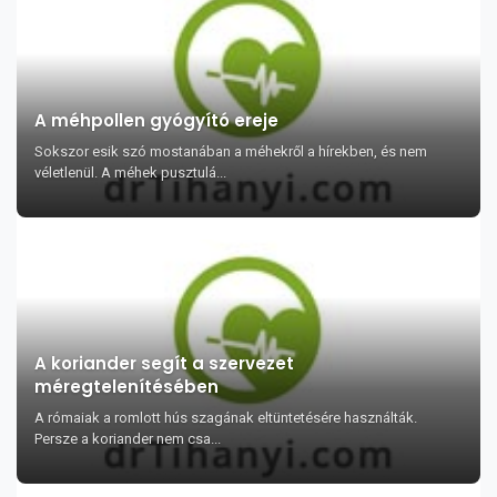
A méhpollen gyógyító ereje
Sokszor esik szó mostanában a méhekről a hírekben, és nem
véletlenül. A méhek pusztulá...
A koriander segít a szervezet
méregtelenítésében
A rómaiak a romlott hús szagának eltüntetésére használták.
Persze a koriander nem csa...