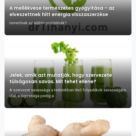
A mellékvese természetes gyógyítása – az
elveszettnek hitt energia visszaszerzése
Ismerősek az alábbi problémák?
Jelek, amik azt mutatják, hogy szervezete
túlságosan savas. Mit tehet ellene?
A szervezet savassága a testünkben lévő folyadékok savasságára
utal, a lúgossága pedig a ...