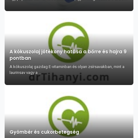
vagy egy korsó sört, után...
A kókuszolaj jótékony hatása a bőrre és hajra 9
pontban
A kókuszolaj gazdag E-vitaminban és olyan zsírsavakban, mint a
laurinsav vagy a ...
Gyömbér és cukorbetegség