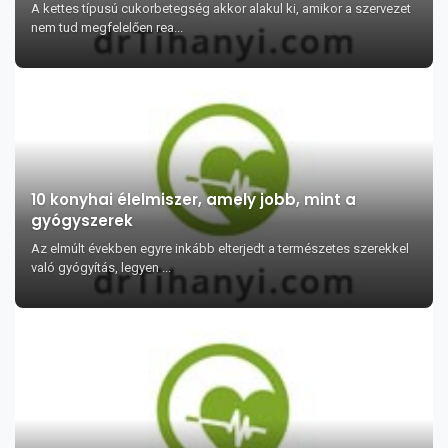
A kettes típusú cukorbetegség akkor alakul ki, amikor a szervezet
nem tud megfelelően rea...
10 konyhai élelmiszer, amely jobb, mint a
gyógyszerek
Az elmúlt években egyre inkább elterjedt a természetes szerekkel
való gyógyítás, legyen ...