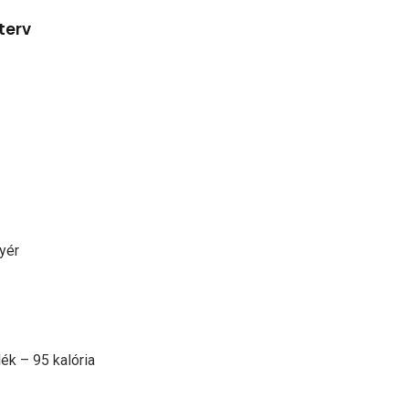
terv
yér
ék – 95 kalória