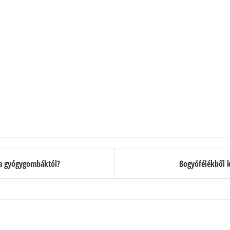
 a gyógygombáktól?
Bogyófélékből k