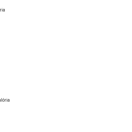
ria
lória