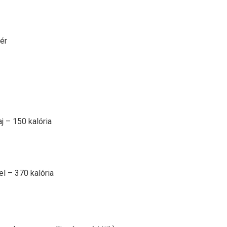
ér
j – 150 kalória
el – 370 kalória