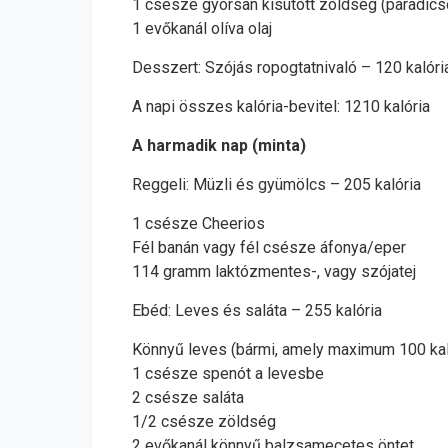
1 csésze gyorsan kisütött zöldség (paradicso
1 evőkanál olíva olaj
Desszert: Szójás ropogtatnivaló – 120 kalóri
A napi összes kalória-bevitel: 1210 kalória
A harmadik nap (minta)
Reggeli: Müzli és gyümölcs – 205 kalória
1 csésze Cheerios
Fél banán vagy fél csésze áfonya/eper
114 gramm laktózmentes-, vagy szójatej
Ebéd: Leves és saláta – 255 kalória
Könnyű leves (bármi, amely maximum 100 kal
1 csésze spenót a levesbe
2 csésze saláta
1/2 csésze zöldség
2 evőkanál könnyű balzsamecetes öntet