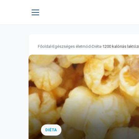
Főoldal
›
Egészséges életmód
›
Diéta
›
1200 kalóriás laktóz
DIÉTA