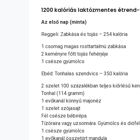
1200 kalóriás laktózmentes étrend-
Az első nap (minta)
Reggeli: Zabkása és tojás – 254 kalória
1 csomag magas rosttartalmú zabkása
2 keményre főtt tojás fehérjéje
1 csésze gyümölcs
Ebéd: Tonhalas szendvics – 350 kalória
2 szelet 100 százalékban teljes kiőrlésű ken
Tonhal (114 gramm)
1 evőkanál könnyű majonéz
1 szelet szójasajt
Fél csésze bébirépa
Tízóraira vagy uzsonnára: Gyümölcs és diófél
1 csésze gyümölcs
1 evőkanál összetört mandula