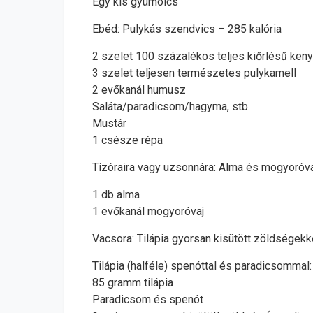
Egy kis gyümölcs
Ebéd: Pulykás szendvics – 285 kalória
2 szelet 100 százalékos teljes kiőrlésű keny
3 szelet teljesen természetes pulykamell
2 evőkanál humusz
Saláta/paradicsom/hagyma, stb.
Mustár
1 csésze répa
Tízóraira vagy uzsonnára: Alma és mogyoróva
1 db alma
1 evőkanál mogyoróvaj
Vacsora: Tilápia gyorsan kisütött zöldségekk
Tilápia (halféle) spenóttal és paradicsommal:
85 gramm tilápia
Paradicsom és spenót