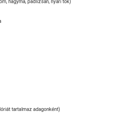
m, hagyma, padlizsán, nyári tök)
a
óriát tartalmaz adagonként)