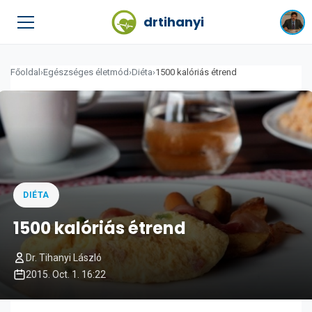
drtihanyi
Főoldal
›
Egészséges életmód
›
Diéta
›
1500 kalóriás étrend
DIÉTA
1500 kalóriás étrend
Dr. Tihanyi László
2015. Oct. 1. 16:22