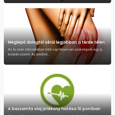
Meglepő dologtól sérül legjobban a térde télen
Az év ezen időszakában több napfényre van szükségünk egy új
kutatás szerint. Az eredmé...
A bazsamfa olaj jótékony hatása 10 pontban