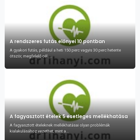
A rendszeres futás előnyei 10 pontban
A gyakori futás, például a heti 150 perc vagyis 30 perc hetente
ötször, megfelelő cél. ...
A fagyasztott ételek 5 esetleges mellékhatása
A fagyasztott ételeknek mellékhatásai olyan problémák
kialakulásához vezethet, mint a...