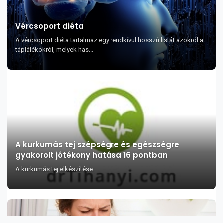
Vércsoport diéta
A vércsoport diéta tartalmaz egy rendkívül hosszú listát azokról a
táplálékokról, melyek has...
A kurkumás tej szépségre és egészségre
gyakorolt jótékony hatása 16 pontban
A kurkumás tej elkészítése: