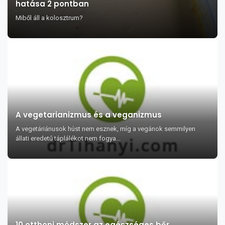
hatása 2 pontban
Miből áll a kolosztrum?
A vegetarianizmus és a veganizmus
A vegetáriánusok húst nem esznek, míg a vegánok semmilyen
állati eredetű táplálékot nem fogya...
10 otthoni módszer az egészséges bőr