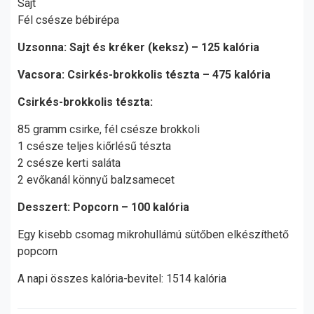
Sajt
Fél csésze bébirépa
Uzsonna: Sajt és kréker (keksz) – 125 kalória
Vacsora: Csirkés-brokkolis tészta – 475 kalória
Csirkés-brokkolis tészta:
85 gramm csirke, fél csésze brokkoli
1 csésze teljes kiőrlésű tészta
2 csésze kerti saláta
2 evőkanál könnyű balzsamecet
Desszert: Popcorn – 100 kalória
Egy kisebb csomag mikrohullámú sütőben elkészíthető
popcorn
A napi összes kalória-bevitel: 1514 kalória