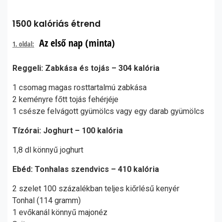
1500 kalóriás étrend
Az első nap (minta)
1. oldal:
Reggeli: Zabkása és tojás – 304 kalória
1 csomag magas rosttartalmú zabkása
2 keményre főtt tojás fehérjéje
1 csésze felvágott gyümölcs vagy egy darab gyümölcs
Tízórai: Joghurt – 100 kalória
1,8 dl könnyű joghurt
Ebéd: Tonhalas szendvics – 410 kalória
2 szelet 100 százalékban teljes kiőrlésű kenyér
Tonhal (114 gramm)
1 evőkanál könnyű majonéz