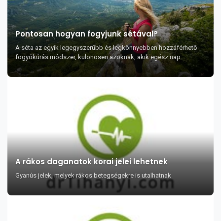
Pontosan hogyan fogyjunk sétával?
A séta az egyik legegyszerűbb és legkönnyebben hozzáférhető
fogyókúrás módszer, különösen azoknak, akik egész nap
íróasztalhoz vagy autóhoz vannak kötve. Ráa...
A rákos daganatok korai jelei lehetnek
Gyanús jelek, melyek rákos betegségekre is utalhatnak