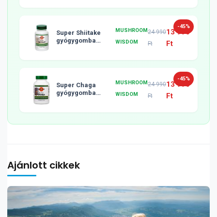
-45%
MUSHROOM
13 990
24 990
Super Shiitake
gyógygomba
WISDOM
Ft
Ft
tabletta, 120db
-45%
MUSHROOM
13 990
24 990
Super Chaga
gyógygomba
WISDOM
Ft
Ft
tabletta, 120db
Ajánlott cikkek