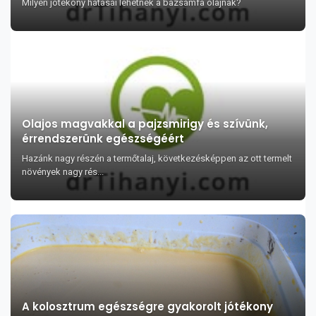
Milyen jótékony hatásai lehetnek a bazsamfa olajnak?
Olajos magvakkal a pajzsmirigy és szívünk,
érrendszerünk egészségéért
Hazánk nagy részén a termőtalaj, következésképpen az ott termelt
növények nagy rés...
A kolosztrum egészségre gyakorolt jótékony