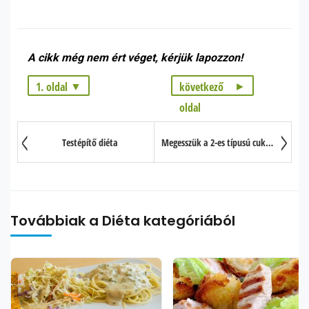
A cikk még nem ért véget, kérjük lapozzon!
1. oldal
következő
oldal
1. oldal: Az első nap (minta)
2. oldal: A második nap (minta)
Testépítő diéta
Megesszük a 2-es típusú cukorbetegséget
3. oldal: A harmadik nap (minta)
Továbbiak a Diéta kategóriából