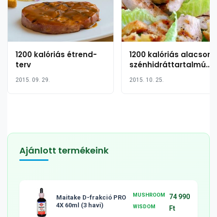
1200 kalóriás étrend-
1200 kalóriás alacsony
terv
szénhidráttartalmú
étrend
2015. 09. 29.
2015. 10. 25.
Ajánlott termékeink
MUSHROOM
74 990
Maitake D-frakció PRO
4X 60ml (3 havi)
WISDOM
Ft