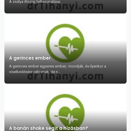
A zsálya illóolaj felhasználása:
A gerinces ember
A gerinces ember egyenes ember,- mondják, és ilyenkor a
viselkedésére céloznak, de n...
A banán shake segít a hízásban?