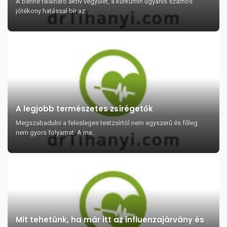
A benne található aktív vegyület, a kurkumin ugyanis számos
jótékony hatással bír az ...
A legjobb természetes zsírégetők
Megszabadulni a felesleges testzsírtól nem egyszerű és főleg
nem gyors folyamat. A me...
Mit tehetünk, ha már itt az influenzajárvány és