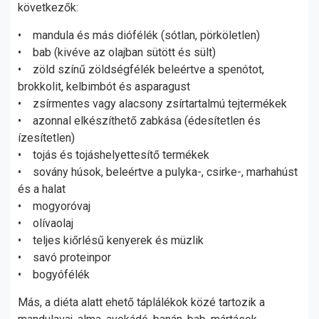
következők:
• mandula és más diófélék (sótlan, pörköletlen)
• bab (kivéve az olajban sütött és sült)
• zöld színű zöldségfélék beleértve a spenótot,
brokkolit, kelbimbót és asparagust
• zsírmentes vagy alacsony zsírtartalmú tejtermékek
• azonnal elkészíthető zabkása (édesítetlen és
ízesítetlen)
• tojás és tojáshelyettesítő termékek
• sovány húsok, beleértve a pulyka-, csirke-, marhahúst
és a halat
• mogyoróvaj
• olívaolaj
• teljes kiőrlésű kenyerek és müzlik
• savó proteinpor
• bogyófélék
Más, a diéta alatt ehető táplálékok közé tartozik a