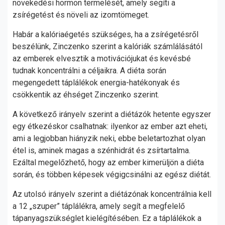
növekedési hormon termelését, amely segíti a
zsírégetést és növeli az izomtömeget.
Habár a kalóriaégetés szükséges, ha a zsírégetésről
beszélünk, Zinczenko szerint a kalóriák számlálásától
az emberek elvesztik a motivációjukat és kevésbé
tudnak koncentrálni a céljaikra. A diéta során
megengedett táplálékok energia-hatékonyak és
csökkentik az éhséget Zinczenko szerint.
A következő irányelv szerint a diétázók hetente egyszer
egy étkezéskor csalhatnak: ilyenkor az ember azt eheti,
ami a legjobban hiányzik neki, ebbe beletartozhat olyan
étel is, aminek magas a szénhidrát és zsírtartalma.
Ezáltal megelőzhető, hogy az ember kimerüljön a diéta
során, és többen képesek végigcsinálni az egész diétát.
Az utolsó irányelv szerint a diétázónak koncentrálnia kell
a 12 „szuper” táplálékra, amely segít a megfelelő
tápanyagszükséglet kielégítésében. Ez a táplálékok a