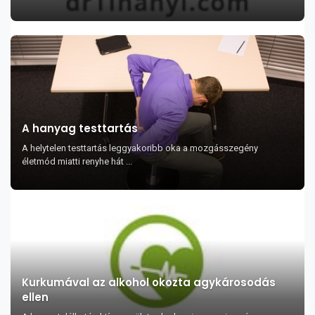
A hanyag testtartás
A helytelen testtartás leggyakoribb oka a mozgásszegény
életmód miatti renyhe hát ...
Kurkumával az alkohol okozta agykárosodás
ellen