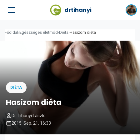
drtihanyi
Főoldal
›
Egészséges életmód
›
Diéta
›
Hasizom diéta
DIÉTA
Hasizom diéta
Dr. Tihanyi László
2015. Sep. 21. 16:33