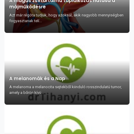
A magas zsírtartalmú táplálkozás hatása a
májműködésre
Azt már régóta tudjuk, hogy azoknál, akik nagyobb mennyiségben
fogyasztanak telí...
A melanomák és a Nap
A melanoma a melanocita sejtekből kiinduló rosszindulatú tumor,
amely a bőrön kívü...