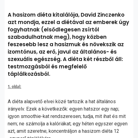
A hasizom diéta kitalálója, David Zinczenko
azt mondja, ezzel a diétával az emberek úgy
fogyhatnak (elsődlegesen zsírtól
szabadulhatnak meg), hogy közben
feszesebb lesz a hasizmuk és növekszik az
izomtónus, az erő, javul az általános- és
szexuális egészség. A diéta két részből áll:
testmozgásból és megfelelő
táplálkozásból.
1. oldal:
A diéta alapvető elvei közé tartozik a hat általános
irányelv. Ezek a következők: egyen hatszor egy nap;
igyon smoothie-kat rendszeresen; tudja, mit ihat és mit
nem; ne számolja a kalóriákat; egy héten egyszer egyen
azt, amit szeretne; koncentráljon a hasizom diéta 12