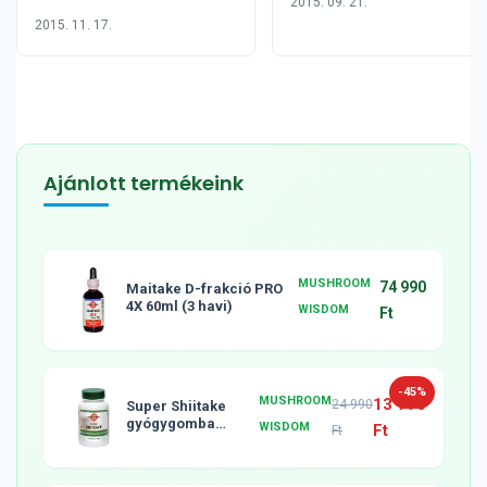
2015. 09. 21.
2015. 11. 17.
Ajánlott termékeink
MUSHROOM
74 990
Maitake D-frakció PRO
4X 60ml (3 havi)
WISDOM
Ft
-45%
MUSHROOM
13 990
24 990
Super Shiitake
gyógygomba
WISDOM
Ft
Ft
tabletta, 120db