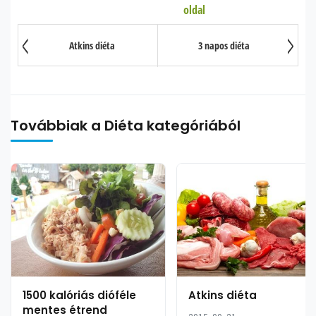
oldal
1. oldal: Hasizom diéta
2. oldal: Testmozgás
Atkins diéta
3 napos diéta
3. oldal: A diéta célja
Továbbiak a Diéta kategóriából
1500 kalóriás dióféle
Atkins diéta
mentes étrend