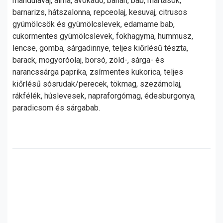
mandulavaj, alma, avokádó, banán, bab, mártások,
barnarizs, hátszalonna, repceolaj, kesuvaj, citrusos
gyümölcsök és gyümölcslevek, edamame bab,
cukormentes gyümölcslevek, fokhagyma, hummusz,
lencse, gomba, sárgadinnye, teljes kiőrlésű tészta,
barack, mogyoróolaj, borsó, zöld-, sárga- és
narancssárga paprika, zsírmentes kukorica, teljes
kiőrlésű sósrudak/perecek, tökmag, szezámolaj,
rákfélék, húslevesek, napraforgómag, édesburgonya,
paradicsom és sárgabab.