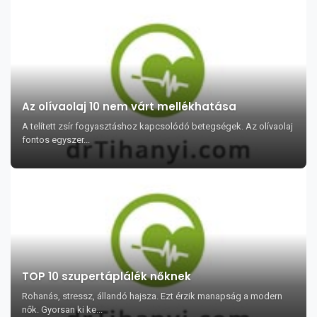
Az olívaolaj 10 nem várt mellékhatása
A telített zsír fogyasztáshoz kapcsolódó betegségek. Az olívaolaj
fontos egyszer...
TOP 10 szupertáplálék nőknek
Rohanás, stressz, állandó hajsza. Ezt érzik manapság a modern
nők. Gyorsan ki ke...