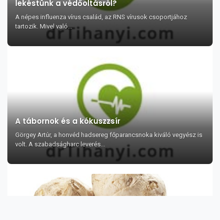
lekéstünk a védőoltásról?
A népes influenza vírus család, az RNS vírusok csoportjához
tartozik. Mivel való...
A tábornok és a kókuszzsír
Görgey Artúr, a honvéd hadsereg főparancsnoka kiváló vegyész is
volt. A szabadságharc leverés...