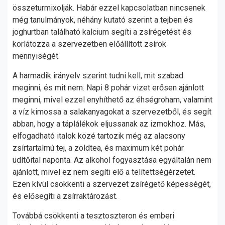
összeturmixolják. Habár ezzel kapcsolatban nincsenek
még tanulmányok, néhány kutató szerint a tejben és
joghurtban található kalcium segíti a zsírégetést és
korlátozza a szervezetben előállított zsírok
mennyiségét.
A harmadik irányelv szerint tudni kell, mit szabad
meginni, és mit nem. Napi 8 pohár vizet erősen ajánlott
meginni, mivel ezzel enyhíthető az éhségroham, valamint
a víz kimossa a salakanyagokat a szervezetből, és segít
abban, hogy a táplálékok eljussanak az izmokhoz. Más,
elfogadható italok közé tartozik még az alacsony
zsírtartalmú tej, a zöldtea, és maximum két pohár
üdítőital naponta. Az alkohol fogyasztása egyáltalán nem
ajánlott, mivel ez nem segíti elő a telítettségérzetet.
Ezen kívül csökkenti a szervezet zsírégető képességét,
és elősegíti a zsírraktározást.
Továbbá csökkenti a tesztoszteron és emberi