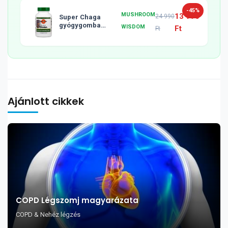
-45%
MUSHROOM
13 990
24 990
Super Chaga
gyógygomba
WISDOM
Ft
Ft
tabletta, 120db
Ajánlott cikkek
COPD Légszomj magyarázata
COPD & Nehéz légzés