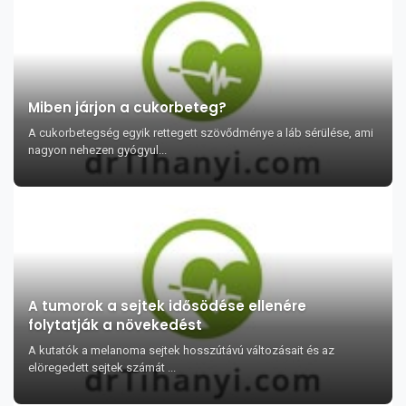
Miben járjon a cukorbeteg?
A cukorbetegség egyik rettegett szövődménye a láb sérülése, ami
nagyon nehezen gyógyul...
A tumorok a sejtek idősödése ellenére
folytatják a növekedést
A kutatók a melanoma sejtek hosszútávú változásait és az
elöregedett sejtek számát ...