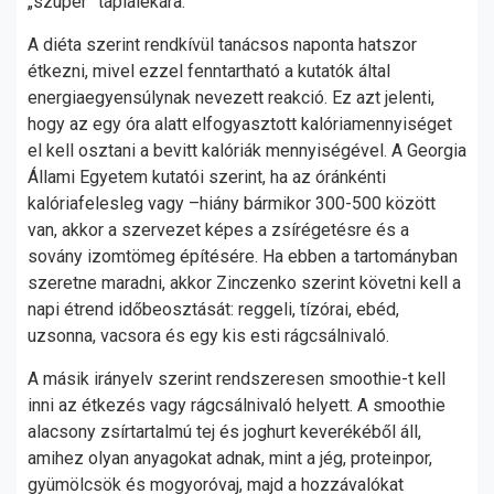
„szuper” táplálékára.
A diéta szerint rendkívül tanácsos naponta hatszor
étkezni, mivel ezzel fenntartható a kutatók által
energiaegyensúlynak nevezett reakció. Ez azt jelenti,
hogy az egy óra alatt elfogyasztott kalóriamennyiséget
el kell osztani a bevitt kalóriák mennyiségével. A Georgia
Állami Egyetem kutatói szerint, ha az óránkénti
kalóriafelesleg vagy –hiány bármikor 300-500 között
van, akkor a szervezet képes a zsírégetésre és a
sovány izomtömeg építésére. Ha ebben a tartományban
szeretne maradni, akkor Zinczenko szerint követni kell a
napi étrend időbeosztását: reggeli, tízórai, ebéd,
uzsonna, vacsora és egy kis esti rágcsálnivaló.
A másik irányelv szerint rendszeresen smoothie-t kell
inni az étkezés vagy rágcsálnivaló helyett. A smoothie
alacsony zsírtartalmú tej és joghurt keverékéből áll,
amihez olyan anyagokat adnak, mint a jég, proteinpor,
gyümölcsök és mogyoróvaj, majd a hozzávalókat