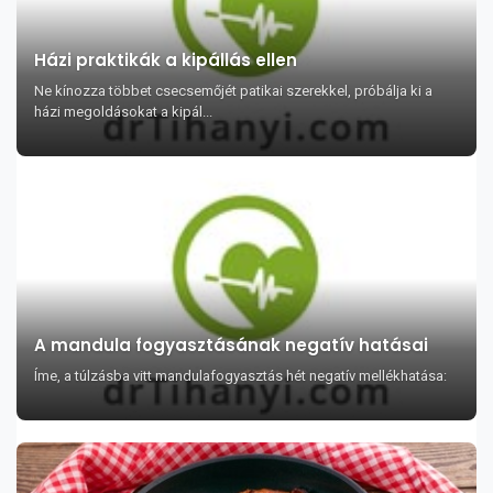
Házi praktikák a kipállás ellen
Ne kínozza többet csecsemőjét patikai szerekkel, próbálja ki a
házi megoldásokat a kipál...
A mandula fogyasztásának negatív hatásai
Íme, a túlzásba vitt mandulafogyasztás hét negatív mellékhatása: