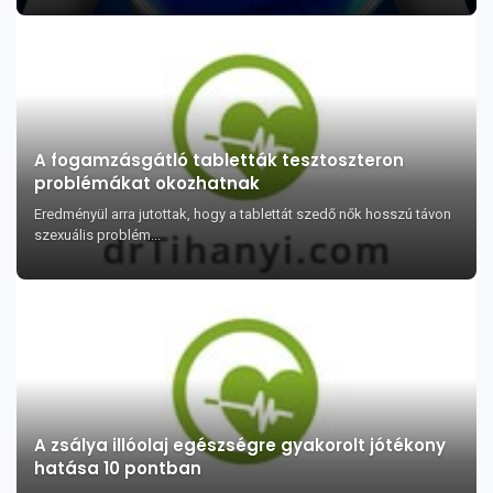
A fogamzásgátló tabletták tesztoszteron
problémákat okozhatnak
Eredményül arra jutottak, hogy a tablettát szedő nők hosszú távon
szexuális problém...
A zsálya illóolaj egészségre gyakorolt jótékony
hatása 10 pontban