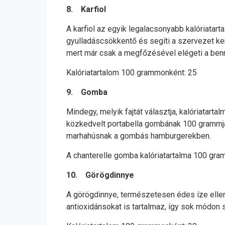
8. Karfiol
A karfiol az egyik legalacsonyabb kalóriatar
gyulladáscsökkentő és segíti a szervezet ke
mert már csak a megfőzésével elégeti a benne
Kalóriatartalom 100 grammonként: 25
9. Gomba
Mindegy, melyik fajtát választja, kalóriatarta
közkedvelt portabella gombának 100 grammja p
marhahúsnak a gombás hamburgerekben.
A chanterelle gomba kalóriatartalma 100 gra
10. Görögdinnye
A görögdinnye, természetesen édes íze ellen
antioxidánsokat is tartalmaz, így sok módon se