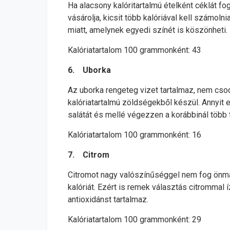
Ha alacsony kalóritartalmú ételként céklát fo
vásárolja, kicsit több kalóriával kell számol
miatt, amelynek egyedi színét is köszönheti.
Kalóriatartalom 100 grammonként: 43
6. Uborka
Az uborka rengeteg vizet tartalmaz, nem cso
kalóriatartalmú zöldségekből készül. Annyit e
salátát és mellé végezzen a korábbinál több
Kalóriatartalom 100 grammonként: 16
7. Citrom
Citromot nagy valószínűséggel nem fog önmag
kalóriát. Ezért is remek választás citrommal í
antioxidánst tartalmaz.
Kalóriatartalom 100 grammonként: 29