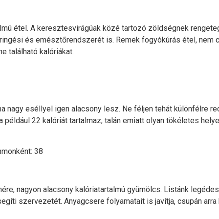
talmú étel. A keresztesvirágúak közé tartozó zöldségnek rengeteg
ringési és emésztőrendszerét is. Remek fogyókúrás étel, nem cs
 található kalóriákat.
lma nagy eséllyel igen alacsony lesz. Ne féljen tehát különfélre r
éldául 22 kalóriát tartalmaz, talán emiatt olyan tökéletes helye
mmonként: 38
ére, nagyon alacsony kalóriatartalmú gyümölcs. Listánk legédes
gíti szervezetét. Anyagcsere folyamatait is javítja, csupán arra 