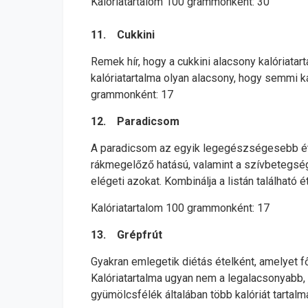
Kalóriatartalom 100 grammonként: 30
11. Cukkini
Remek hír, hogy a cukkini alacsony kalóriatar
kalóriatartalma olyan alacsony, hogy semmi ká
grammonként: 17
12. Paradicsom
A paradicsom az egyik legegészségesebb étel 
rákmegelőző hatású, valamint a szívbetegség
elégeti azokat. Kombinálja a listán található 
Kalóriatartalom 100 grammonként: 17
13. Grépfrút
Gyakran emlegetik diétás ételként, amelyet 
Kalóriatartalma ugyan nem a legalacsonyabb, 
gyümölcsfélék általában több kalóriát tartalm