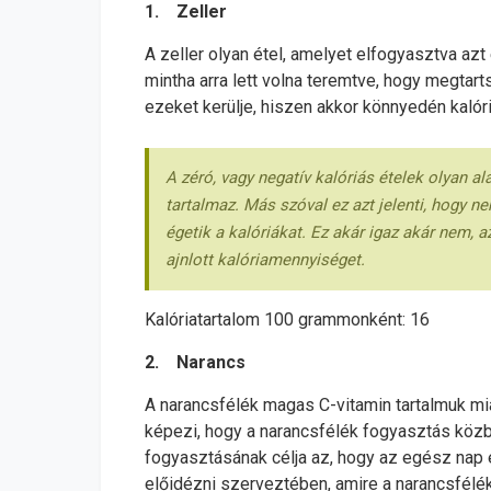
1. Zeller
A zeller olyan étel, amelyet elfogyasztva azt
mintha arra lett volna teremtve, hogy megtar
ezeket kerülje, hiszen akkor könnyedén kalór
A zéró, vagy negatív kalóriás ételek olyan a
tartalmaz. Más szóval ez azt jelenti, hogy n
égetik a kalóriákat. Ez akár igaz akár nem, 
ajnlott kalóriamennyiséget.
Kalóriatartalom 100 grammonként: 16
2. Narancs
A narancsfélék magas C-vitamin tartalmuk mia
képezi, hogy a narancsfélék fogyasztás közbe
fogyasztásának célja az, hogy az egész nap e
előidézni szerveztében, amire a narancsfélé