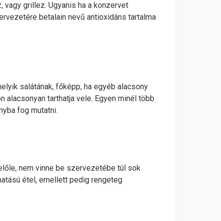
, vagy grillez. Ugyanis ha a konzervet
zervezetére betalain nevű antioxidáns tartalma
elyik salátának, főképp, ha egyéb alacsony
on alacsonyan tarthatja vele. Egyen minél több
nyba fog mutatni.
előle, nem vinne be szervezetébe túl sok
 hatású étel, emellett pedig rengeteg