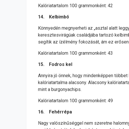
Kalóriatartalom 100 grammonként: 42
14. Kelbimbó
Könnyedén megnyerheti az „asztal alatt leggy
keresztesvirágúak családjába tartozó kelbimbó
segítik az ízélmény fokozását, ám ez erősen 
Kalóriatartalom 100 grammonként: 43
15. Fodros kel
Annyira jó önnek, hogy mindenképpen többet ke
kalóriatartalma alacsony. Alacsony kalóriatar
mint a burgonyachips.
Kalóriatartalom 100 grammonként: 49
16. Fehérrépa
Nagy valószínűséggel nem szeretne halomnyi f