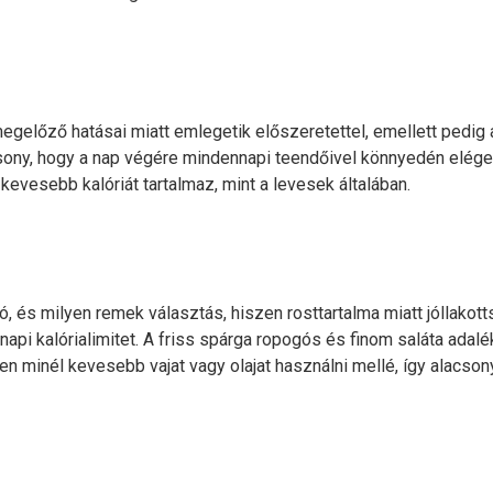
lőző hatásai miatt emlegetik előszeretettel, emellett pedig a f
csony, hogy a nap végére mindennapi teendőivel könnyedén eléget
kevesebb kalóriát tartalmaz, mint a levesek általában.
, és milyen remek választás, hiszen rosttartalma miatt jóllakotts
 napi kalórialimitet. A friss spárga ropogós és finom saláta ada
n minél kevesebb vajat vagy olajat használni mellé, így alacsonya