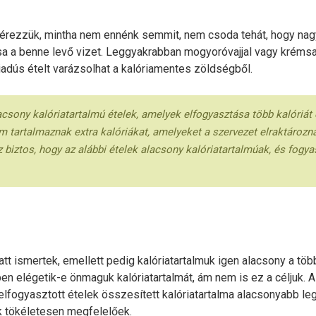
 érezzük, mintha nem ennénk semmit, nem csoda tehát, hogy nagyjá
tsa a benne levő vizet. Leggyakrabban mogyoróvajjal vagy krémsa
iadús ételt varázsolhat a kalóriamentes zöldségből.
lacsony kalóriatartalmú ételek, amelyek elfogyasztása több kalóriát
em tartalmaznak extra kalóriákat, amelyeket a szervezet elraktározn
az biztos, hogy az alábbi ételek alacsony kalóriatartalmúak, és fog
tt ismertek, emellett pedig kalóriatartalmuk igen alacsony a töb
n elégetik-e önmaguk kalóriatartalmát, ám nem is ez a céljuk. Az
lfogyasztott ételek összesített kalóriatartalma alacsonyabb legy
k tökéletesen megfelelőek.