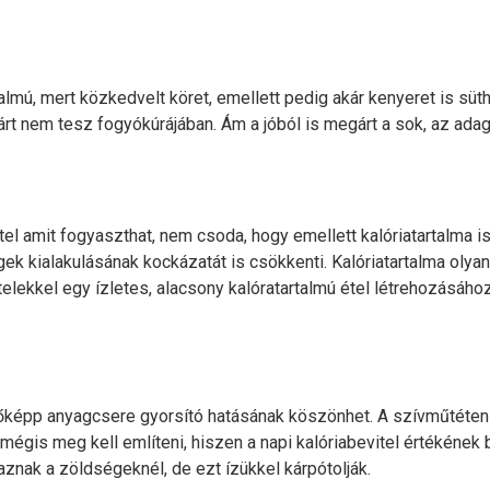
talmú, mert közkedvelt köret, emellett pedig akár kenyeret is süt
rt nem tesz fogyókúrájában. Ám a jóból is megárt a sok, az adag
amit fogyaszthat, nem csoda, hogy emellett kalóriatartalma is 
ek kialakulásának kockázatát is csökkenti. Kalóriatartalma olya
ételekkel egy ízletes, alacsony kalóratartalmú étel létrehozásáho
főképp anyagcsere gyorsító hatásának köszönhet. A szívműtéten 
mégis meg kell említeni, hiszen a napi kalóriabevitel értékének 
aznak a zöldségeknél, de ezt ízükkel kárpótolják.