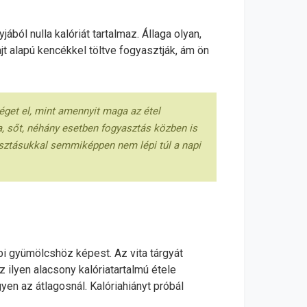
ból nulla kalóriát tartalmaz. Állaga olyan,
jt alapú kencékkel töltve fogyasztják, ám ön
 éget el, mint amennyit maga az étel
a, sőt, néhány esetben fogyasztás közben is
yasztásukkal semmiképpen nem lépi túl a napi
bi gyümölcshöz képest. Az vita tárgyát
 ilyen alacsony kalóriatartalmú étele
en az átlagosnál. Kalóriahiányt próbál