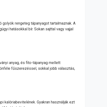
ró golyók rengeteg tápanyagot tartalmaznak. A
gyi hatásokkal bír. Sokan sajttal vagy vajjal
ványi anyag, és fito-tápanyag mellett
ülönféle fűszerezéssel, sokkal jobb választás,
pi kalóriabevitelének. Gyakran használják ezt