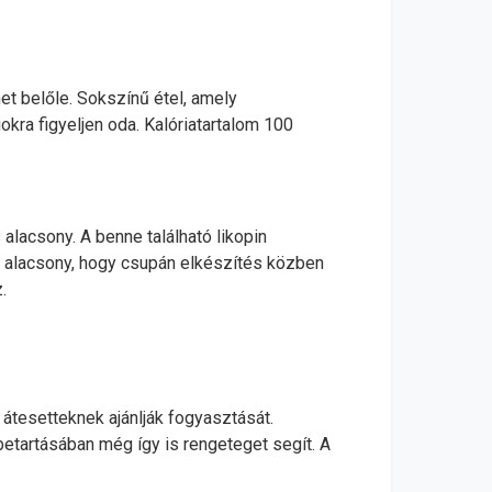
het belőle. Sokszínű étel, amely
okra figyeljen oda. Kalóriatartalom 100
alacsony. A benne található likopin
n alacsony, hogy csupán elkészítés közben
z.
átesetteknek ajánlják fogyasztását.
betartásában még így is rengeteget segít. A