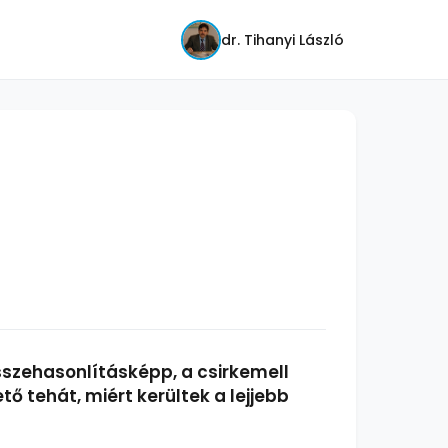
dr. Tihanyi László
sszehasonlításképp, a csirkemell
ő tehát, miért kerültek a lejjebb