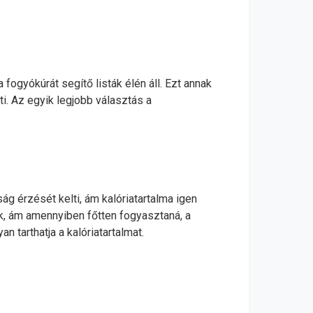
ogyókúrát segítő listák élén áll. Ezt annak
i. Az egyik legjobb választás a
ág érzését kelti, ám kalóriatartalma igen
lék, ám amennyiben főtten fogyasztaná, a
n tarthatja a kalóriatartalmat.