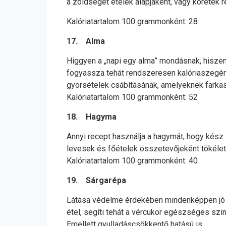
a zöldséget ételek alapjaként, vagy köretek r
Kalóriatartalom 100 grammonként: 28
17. Alma
Higgyen a „napi egy alma” mondásnak, hiszen a
fogyassza tehát rendszeresen kalóriaszegén
gyorsételek csábításának, amelyeknek farka
Kalóriatartalom 100 grammonként: 52
18. Hagyma
Annyi recept használja a hagymát, hogy kész
levesek és főételek összetevőjeként tökélete
Kalóriatartalom 100 grammonként: 40
19. Sárgarépa
Látása védelme érdekében mindenképpen jó öt
étel, segíti tehát a vércukor egészséges szi
Emellett gyulladáscsökkentő hatású is.