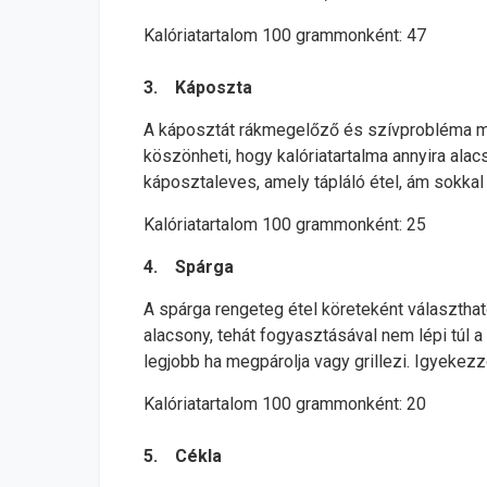
Kalóriatartalom 100 grammonként: 47
3. Káposzta
A káposztát rákmegelőző és szívprobléma mege
köszönheti, hogy kalóriatartalma annyira ala
káposztaleves, amely tápláló étel, ám sokkal 
Kalóriatartalom 100 grammonként: 25
4. Spárga
A spárga rengeteg étel köreteként választható
alacsony, tehát fogyasztásával nem lépi túl a
legjobb ha megpárolja vagy grillezi. Igyekezze
Kalóriatartalom 100 grammonként: 20
5. Cékla