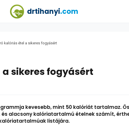
drtihanyi
.com
ró kalóriás étel a sikeres fogyásért
l a sikeres fogyásért
 grammja kevesebb, mint 50 kalóriát tartalmaz. Ö
 és alacsony kalóriatartalmú ételnek számít, érthet
kalóriatartalmúak listájára.