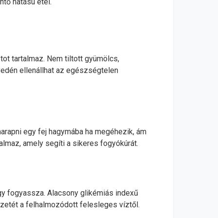
ntő hatású étel.
ot tartalmaz. Nem tiltott gyümölcs,
yedén ellenállhat az egészségtelen
eharapni egy fej hagymába ha megéhezik, ám
almaz, amely segíti a sikeres fogyókúrát.
gy fogyassza. Alacsony glikémiás indexű
zetét a felhalmozódott felesleges víztől.