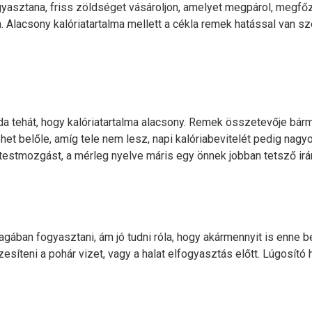
gyasztana, friss zöldséget vásároljon, amelyet megpárol, megfőz
nia. Alacsony kalóriatartalma mellett a cékla remek hatással van s
da tehát, hogy kalóriatartalma alacsony. Remek összetevője bárm
het belőle, amíg tele nem lesz, napi kalóriabevitelét pedig nagy
 testmozgást, a mérleg nyelve máris egy önnek jobban tetsző irá
ában fogyasztani, ám jó tudni róla, hogy akármennyit is enne b
zesíteni a pohár vizet, vagy a halat elfogyasztás előtt. Lúgosító