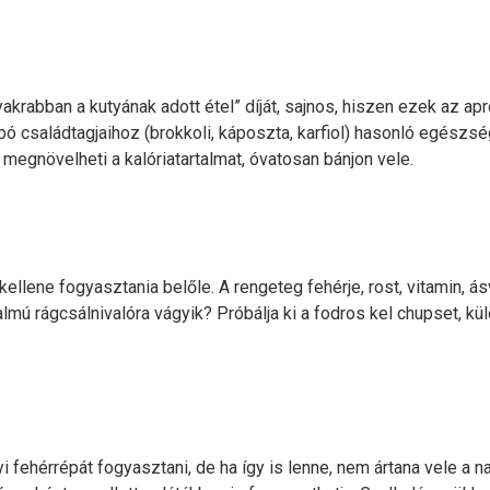
akrabban a kutyának adott étel” díját, sajnos, hiszen ezek az ap
 családtagjaihoz (brokkoli, káposzta, karfiol) hasonló egészségü
megnövelheti a kalóriatartalmat, óvatosan bánjon vele.
llene fogyasztania belőle. A rengeteg fehérje, rost, vitamin, ás
talmú rágcsálnivalóra vágyik? Próbálja ki a fodros kel chupset, k
ehérrépát fogyasztani, de ha így is lenne, nem ártana vele a na