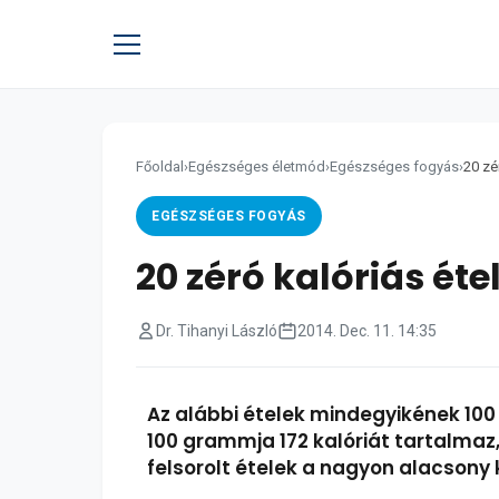
Főoldal
›
Egészséges életmód
›
Egészséges fogyás
›
20 zé
EGÉSZSÉGES FOGYÁS
20 zéró kalóriás éte
Dr. Tihanyi László
2014. Dec. 11. 14:35
Az alábbi ételek mindegyikének 100
100 grammja 172 kalóriát tartalmaz,
felsorolt ételek a nagyon alacsony 