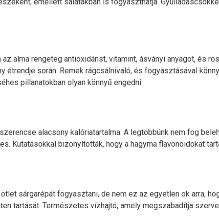
észeként, emellett salátákban is fogyaszthatja. Gyulladáscsökke
z alma rengeteg antioxidánst, vitamint, ásványi anyagot, és rost
y étrendje során. Remek rágcsálnivaló, és fogyasztásával könn
séhes pillanatokban olyan könnyű engedni.
 szerencse alacsony kalóriatartalma. A legtöbbünk nem fog bel
s. Kutatásokkal bizonyították, hogy a hagyma flavonoidokat tart
let sárgarépát fogyasztani, de nem ez az egyetlen ok arra, ho
nten tartását. Természetes vízhajtó, amely megszabadítja szerve