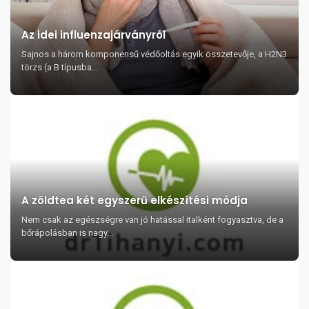
Az idei influenzajárványról
Sajnos a három komponensű védőoltás egyik összetevője, a H2N3
törzs (a B típusba...
A zöldtea két egyszerű elkészítési módja
Nem csak az egészségre van jó hatással italként fogyasztva, de a
bőrápolásban is nagy...