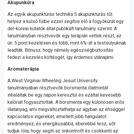
Akupunkúra
Az egyik akupunktúrás technika 5 akupunktúrás tűt
helyez a külső fülbe ezzel segítve elő a fogyókúrát egy
dél-koreai kutatók által publikált tanulmány szerint. A
tanulmányban résztvevők egy terápián vettek részt, az
ún. 5 pont kezelésen és több, mint 6%-át a testsúlyuknak
leadták. Bónusz, hogy némely egészségbiztosítás
fedezi a kezelés költésgét, így érdemes utánajárni.
Aromaterápia
A West Virginiai Wheeling Jesuit University
tanulmányában résztvevők borsmenta illatmintát
inhaláltak be egy napon keresztül és ezáltal kevesebb
kalóriát fogyasztottak. A borsmenta egy különösen erős
illatanyag, ami megváltoztathatja az agyban az éhséggel
kapcsolatos ingereket, emellett jobb hangulatot
eredményez, és energikusabbá, éberebbé tesz, sőt
tudjuk róla, hogy segíti az önkontrollt és csökkenti az