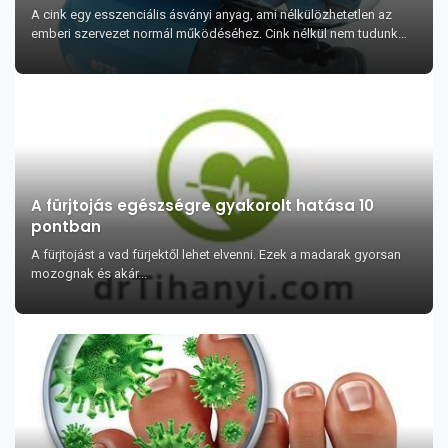
A cink egy esszenciális ásványi anyag, ami nélkülözhetetlen az
emberi szervezet normál működéséhez. Cink nélkül nem tudunk
létezni, de túlságosan sok cinkre ninc...
A fürjtojás egészségre gyakorolt hatása 10
pontban
A fürjtojást a vad fürjektől lehet elvenni. Ezek a madarak gyorsan
mozognak és akár...