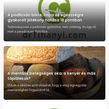
A padlizsán bőrre, hajra és egészségre
gyakorolt jótékony hatása 18 pontban
Tudományosan a padlizsán gyümölcs, nem zöldség, és úgy nő,
mint a paradicsom: fürtökbe...
A mentális betegségek oka: a kenyér és más
táplálékok?
Ebben a cikkben arról olvashat, hogy a világ legnagyobb
mennyiségben fogyasztott tá...