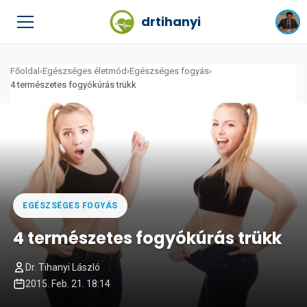
drtihanyi
Főoldal
›
Egészséges életmód
›
Egészséges fogyás
›
4 természetes fogyókúrás trükk
EGÉSZSÉGES FOGYÁS
4 természetes fogyókúrás trükk
Dr. Tihanyi László
2015. Feb. 21. 18:14