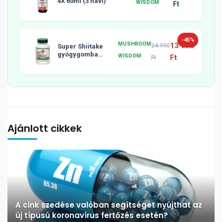
4X 60ml (3 havi)
WISDOM
Ft
-45%
MUSHROOM
13 990
24 990
Super Shiitake
gyógygomba
WISDOM
Ft
Ft
tabletta, 120db
Ajánlott cikkek
A cink szedése valóban segítséget nyújthat az
új típusú koronavírus fertőzés esetén?