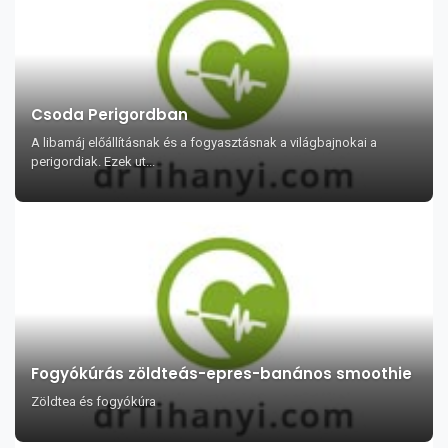
Csoda Perigordban
A libamáj előállításnak és a fogyasztásnak a világbajnokai a
perigordiak. Ezek ut...
Fogyókúrás zöldteás-epres-banános smoothie
Zöldtea és fogyókúra