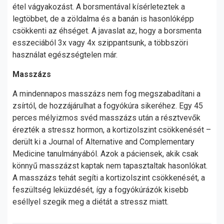
étel vágyakozást. A borsmentával kísérleteztek a
legtöbbet, de a zöldalma és a banán is hasonlóképp
csökkenti az éhséget. A javaslat az, hogy a borsmenta
esszeciából 3x vagy 4x szippantsunk, a többszöri
használat egészségtelen már.
Masszázs
A mindennapos masszázs nem fog megszabadítani a
zsírtól, de hozzájárulhat a fogyókúra sikeréhez. Egy 45
perces mélyizmos svéd masszázs után a résztvevők
érezték a stressz hormon, a kortizolszint csökkenését –
derült ki a Journal of Alternative and Complementary
Medicine tanulmányából. Azok a páciensek, akik csak
könnyű masszázst kaptak nem tapasztaltak hasonlókat.
A masszázs tehát segíti a kortizolszint csökkenését, a
feszültség leküzdését, így a fogyókúrázók kisebb
eséllyel szegik meg a diétát a stressz miatt.