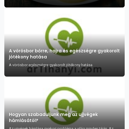
A vörösbor bőrre, hajra és egészségre gyakorolt
jótékony hatása
A vörösbor egészségre gyakorolt jótékony hatása
Hogyan szabaduljunk meg az ujjvégek
hámlásától?
Az ujjvégek hámlása gyakori probléma a világ minden táján. Az