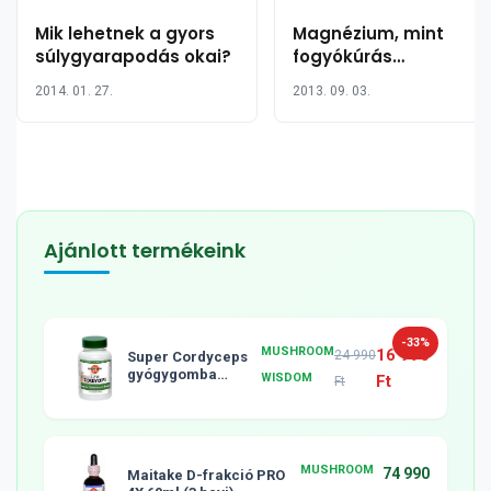
Mik lehetnek a gyors
Magnézium, mint
súlygyarapodás okai?
fogyókúrás
csodaszer?
2014. 01. 27.
2013. 09. 03.
Ajánlott termékeink
-33%
MUSHROOM
16 990
24 990
Super Cordyceps
gyógygomba
WISDOM
Ft
Ft
tabletta, 120db
MUSHROOM
74 990
Maitake D-frakció PRO