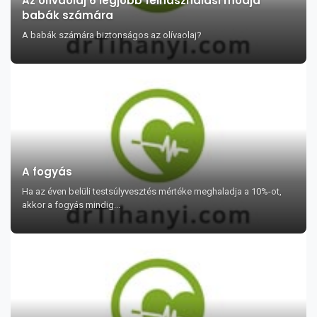
Az olívaolaj 6 legjobb felhasználási módja
babák számára
A babák számára biztonságos az olívaolaj?
A fogyás
Ha az éven belüli testsúlyvesztés mértéke meghaladja a 10%-ot,
akkor a fogyás mindig...