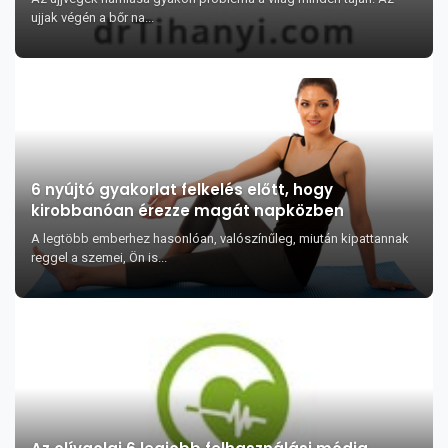
ujjak végén a bőr na...
6 nyújtó gyakorlat felkelés előtt, hogy
kirobbanóan érezze magát napközben
A legtöbb emberhez hasonlóan, valószínűleg, miután kipattannak
reggel a szemei, Ön is...