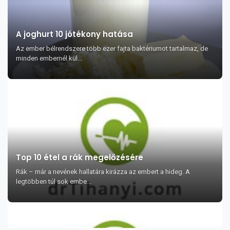
A joghurt 10 jótékony hatása
Az ember bélrendszere több ezer fajta baktériumot tartalmaz, de
minden embernél kül...
Top 10 étel a rák megelőzésére
Rák – már a nevének hallatára kirázza az embert a hideg. A
legtöbben túl sok embe...