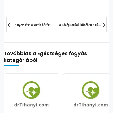
5 nyers étel a szebb bőrért
A középkorúak körében a túlzott alkoholfogyasztás növeli a stroke kockázatát
Továbbiak a Egészséges fogyás
kategóriából