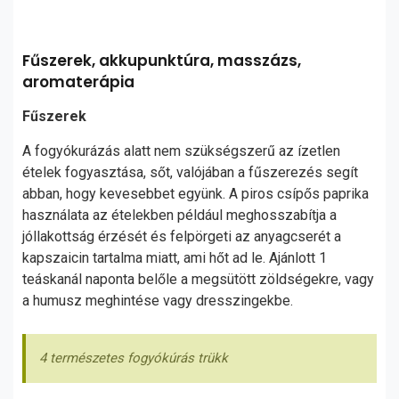
Fűszerek, akkupunktúra, masszázs,
aromaterápia
Fűszerek
A fogyókurázás alatt nem szükségszerű az ízetlen
ételek fogyasztása, sőt, valójában a fűszerezés segít
abban, hogy kevesebbet együnk. A piros csípős paprika
használata az ételekben például meghosszabítja a
jóllakottság érzését és felpörgeti az anyagcserét a
kapszaicin tartalma miatt, ami hőt ad le. Ajánlott 1
teáskanál naponta belőle a megsütött zöldségekre, vagy
a humusz meghintése vagy dresszingekbe.
4 természetes fogyókúrás trükk