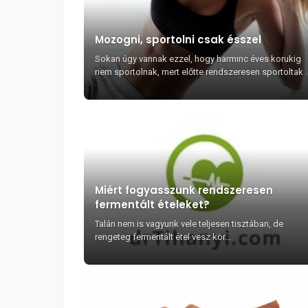
Mozogni, sportolni csak ésszel
Sokan úgy vannak ezzel, hogy harminc éves korukig
nem sportolnak, mert előtte rendszeresen sportoltak 
azt hitték ez egy életre megóvja őket az elhí...
Miért fogyasszunk rendszeresen
fermentált ételeket?
Talán nem is vagyunk vele teljesen tisztában, de
rengeteg fermentált étel vesz kör...