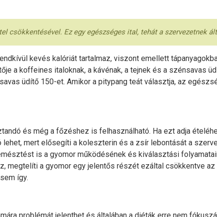
itel csökkentésével. Ez egy egészséges ital, tehát a szervezetnek ál
rendkívül kevés kalóriát tartalmaz, viszont emellett tápanyagokba
je a koffeines italoknak, a kávénak, a tejnek és a szénsavas üd
savas üdítő 150-et. Amikor a pitypang teát választja, az egészs
ztandó és még a főzéshez is felhasználható. Ha ezt adja ételéhe
 lehet, mert elősegíti a koleszterin és a zsír lebontását a szerv
az emésztést is a gyomor működésének és kiválasztási folyamata
koz, megtelíti a gyomor egy jelentős részét ezáltal csökkentve 
sem így.
mára problémát jelenthet és általában a diéták erre nem fókuszá