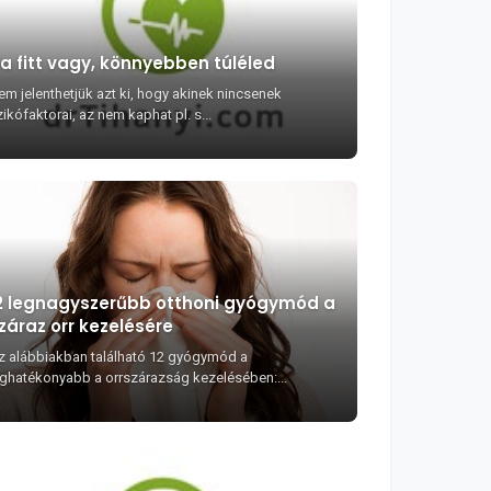
a fitt vagy, könnyebben túléled
em jelenthetjük azt ki, hogy akinek nincsenek
zikófaktorai, az nem kaphat pl. s...
2 legnagyszerűbb otthoni gyógymód a
záraz orr kezelésére
z alábbiakban található 12 gyógymód a
eghatékonyabb a orrszárazság kezelésében:...