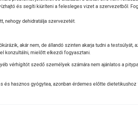
vízhajtó és segíti kiüríteni a felesleges vizet a szervezetből. F
t, nehogy dehidratálja szervezetét.
ókúrázik, akár nem, de állandó szinten akarja tudni a testsúlyát,
l konzultálni, mielőtt elkezdi fogyasztani.
éb vérhígítót szedő személyek számára nem ajánlatos a pitypa
 és hasznos gyógytea, azonban érdemes előtte dietetikushoz f