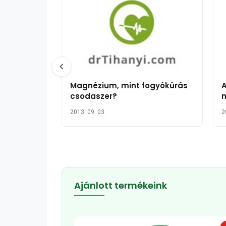
Magnézium, mint fogyókúrás
A
csodaszer?
m
2013. 09. 03.
2
Ajánlott termékeink