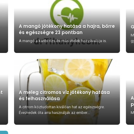
A mangó jótékony hatása a hajra, bőrre
G
és egészségre 23 pontban
M
A mangó a karibi rizs és más ételek hozzávalója is.
g
t
A meleg citromos víz jótékony hatása
A
és felhasználása
p
A citrom köztudottan kiválóan hat az egészségre.
Évezredek óta arra használják az ember...
M