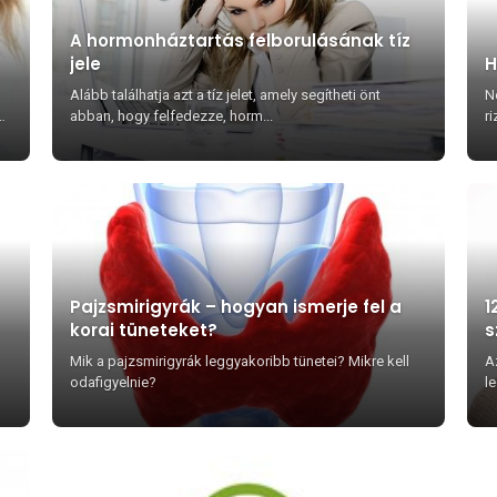
A hormonháztartás felborulásának tíz
jele
H
Alább találhatja azt a tíz jelet, amely segítheti önt
N
és
abban, hogy felfedezze, horm...
ri
Pajzsmirigyrák – hogyan ismerje fel a
1
korai tüneteket?
s
Mik a pajzsmirigyrák leggyakoribb tünetei? Mikre kell
A
odafigyelnie?
l