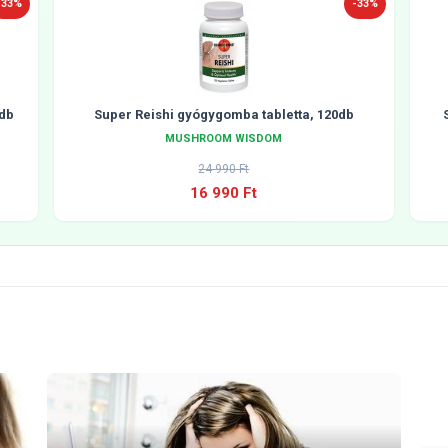
-33%
-33%
db
Super Reishi gyógygomba tabletta, 120db
MUSHROOM WISDOM
24 990 Ft
16 990 Ft