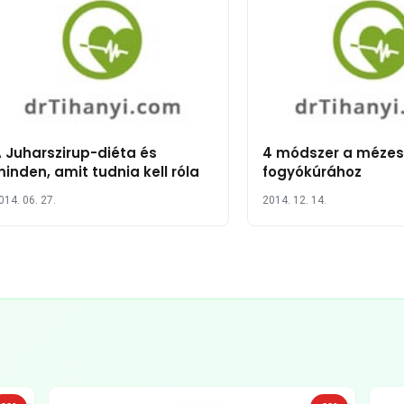
 Juharszirup-diéta és
4 módszer a mézes
inden, amit tudnia kell róla
fogyókúrához
014. 06. 27.
2014. 12. 14.