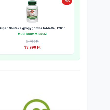
-45%
Super Shiitake gyógygomba tabletta, 120db
MUSHROOM WISDOM
24 990 Ft
13 990 Ft