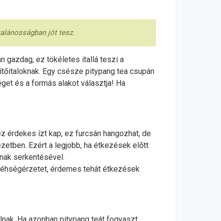
talánosságban jót tesz.
n gazdag, ez tökéletes itallá teszi a
ítőitaloknak. Egy csésze pitypang tea csupán
éget és a formás alakot választja! Ha
z érdekes ízt kap, ez furcsán hangozhat, de
ezetben. Ezért a legjobb, ha étkezések előtt
inak serkentésével.
az éhségérzetet, érdemes tehát étkezések
lnak. Ha azonban pitypang teát fogyaszt,