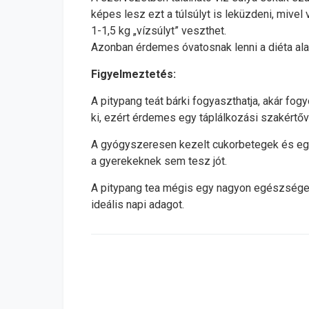
képes lesz ezt a túlsúlyt is leküzdeni, mivel 
1-1,5 kg „vízsúlyt” veszthet.
Azonban érdemes óvatosnak lenni a diéta alat
Figyelmeztetés:
A pitypang teát bárki fogyaszthatja, akár fogy
ki, ezért érdemes egy táplálkozási szakértőve
A gyógyszeresen kezelt cukorbetegek és egy
a gyerekeknek sem tesz jót.
A pitypang tea mégis egy nagyon egészséges
ideális napi adagot.