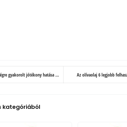
A kamillatea bőrre, hajra és egészségre gyakorolt jótékony hatása 22 pontban
Az olívaolaj 6 legjobb felha
 kategóriából