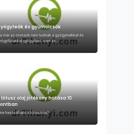
yógyteák és gyümölcsök
a már az orvosok nem tudnak a gyógyteákkal és
yógyfüvekkel gyógyítani, mert ez...
 lótusz olaj jótékony hatása 10
ontban
ire használható a lótuszolaj?