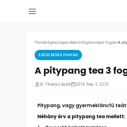
Főoldal
›
Egészséges életmód
›
Egészséges fogyás
›
A pit
EGÉSZSÉGES FOGYÁS
A pitypang tea 3 fo
Dr. Tihanyi László
2014. Sep. 5. 22:31
Pitypang, vagy gyermekláncfű teát
Néhány érv a pitypang tea mellett: