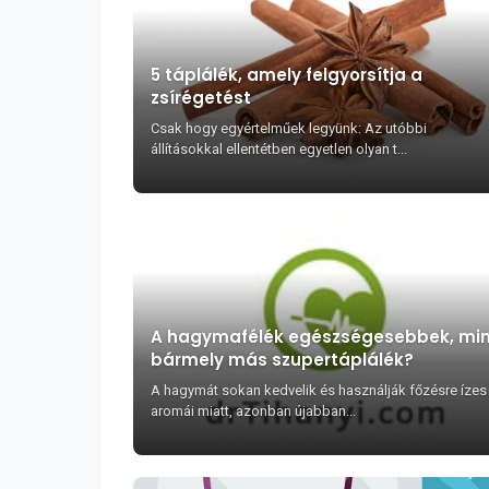
5 táplálék, amely felgyorsítja a
zsírégetést
Csak hogy egyértelműek legyünk: Az utóbbi
állításokkal ellentétben egyetlen olyan t...
A hagymafélék egészségesebbek, min
bármely más szupertáplálék?
A hagymát sokan kedvelik és használják főzésre ízes
aromái miatt, azonban újabban...