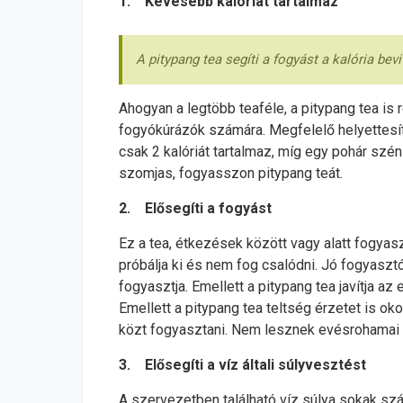
1. Kevesebb kalóriát tartalmaz
A pitypang tea segíti a fogyást a kalória bev
Ahogyan a legtöbb teaféle, a pitypang tea is 
fogyókúrázók számára. Megfelelő helyettesítő
csak 2 kalóriát tartalmaz, míg egy pohár szén
szomjas, fogyasszon pitypang teát.
2. Elősegíti a fogyást
Ez a tea, étkezések között vagy alatt fogyas
próbálja ki és nem fog csalódni. Jó fogyasztó
fogyasztja. Emellett a pitypang tea javítja 
Emellett a pitypang tea teltség érzetet is o
közt fogyasztani. Nem lesznek evésrohamai 
3. Elősegíti a víz általi súlyvesztést
A szervezetben található víz súlya sokak szá