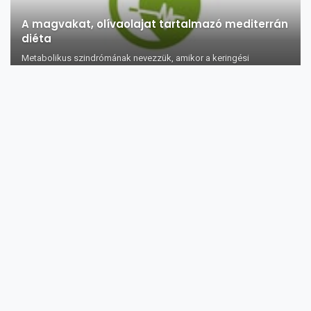
A magvakat, olívaolajat tartalmazó mediterrán
diéta
Metabolikus szindrómának nevezzük, amikor a keringési
megbetegedések vagy a cuko...
A zsálya illóolaj egészségre gyakorolt jótékony
hatása 10 pontban
A zsálya illóolaj felhasználása: