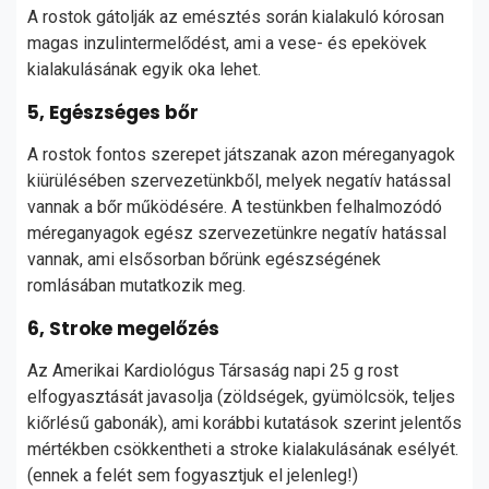
A rostok gátolják az emésztés során kialakuló kórosan
magas inzulintermelődést, ami a vese- és epekövek
kialakulásának egyik oka lehet.
5, Egészséges bőr
A rostok fontos szerepet játszanak azon méreganyagok
kiürülésében szervezetünkből, melyek negatív hatással
vannak a bőr működésére. A testünkben felhalmozódó
méreganyagok egész szervezetünkre negatív hatással
vannak, ami elsősorban bőrünk egészségének
romlásában mutatkozik meg.
6, Stroke megelőzés
Az Amerikai Kardiológus Társaság napi 25 g rost
elfogyasztását javasolja (zöldségek, gyümölcsök, teljes
kiőrlésű gabonák), ami korábbi kutatások szerint jelentős
mértékben csökkentheti a stroke kialakulásának esélyét.
(ennek a felét sem fogyasztjuk el jelenleg!)