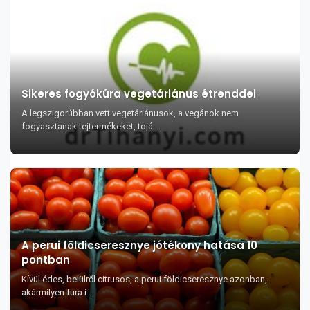
Sikeres fogyókúra vegetáriánus étrenddel
A legszigorúbban vett vegetáriánusok, a vegánok nem
fogyasztanak tejtermékeket, tojá...
A perui földicseresznye jótékony hatása 10
pontban
Kívül édes, belülről citrusos, a perui földicseresznye azonban,
akármilyen fura i...