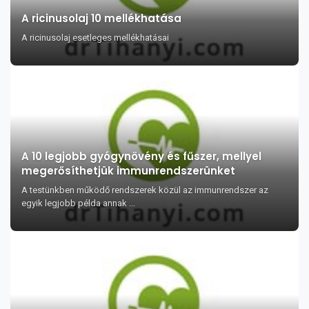
A ricinusolaj 10 mellékhatása
A ricinusolaj esetleges mellékhatásai
A 10 legjobb gyógynövény és fűszer, mellyel
megerősíthetjük immunrendszerünket
A testünkben működő rendszerek közül az immunrendszer az
egyik legjobb példa annak ...