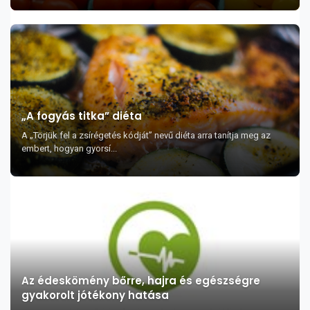
„A fogyás titka” diéta
A „Törjük fel a zsírégetés kódját” nevű diéta arra tanítja meg az
embert, hogyan gyorsí...
Az édeskömény bőrre, hajra és egészségre
gyakorolt jótékony hatása