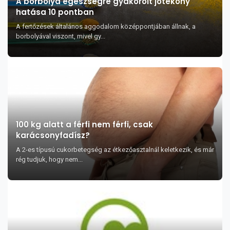
A borbolya egészségre gyakorolt jótékony
hatása 10 pontban
A fertőzések általános aggodalom középpontjában állnak, a
borbolyával viszont, mivel gy...
100 kg alatt a férfi nem férfi, csak
karácsonyfadísz?
A 2-es típusú cukorbetegség az étkezőasztalnál keletkezik, és már
rég tudjuk, hogy nem...