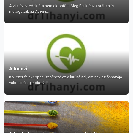
A vita évezredek óta nem eldöntött. Még Periklész korában is
mutogattak az Athéni...
A lasszi
Kb. ezer féleképpen ízesíthető ez a kitűnő ital, aminek az őshazája
valószínűleg India. Kell...