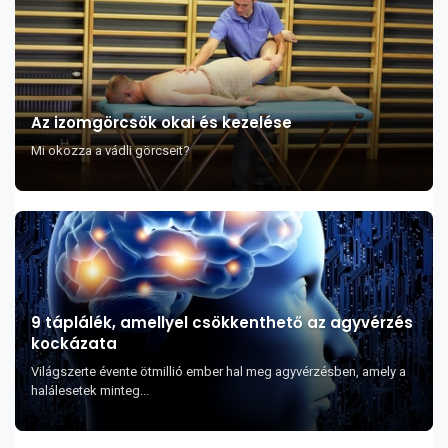
Az izomgörcsök okai és kezelése
Mi okozza a vádli görcseit?
9 táplálék, amellyel csökkenthető az agyvérzés
kockázata
Világszerte évente ötmillió ember hal meg agyvérzésben, amely a
halálesetek minteg...