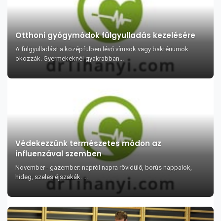
Otthoni gyógymódok fülgyulladás kezelésére
A fülgyulladást a középfülben lévő vírusok vagy baktériumok
okozzák. Gyermekeknél gyakrabban...
Védekezzünk természetes módon az
influenzával szemben
November - gazember: napról napra rövidülő, borús nappalok,
hideg, szeles éjszakák. ...