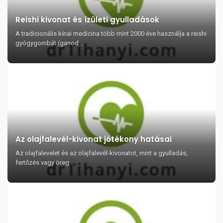
Reishi kivonat és ízületi gyulladások
A tradicionális kínai medicina több mint 2000 éve használja a reishi
gyógygombát (ganod...
Az olajfalevél-kivonat jótékony hatásai
Az olajfalevelet és az olajfalevél-kivonatot, mint a gyulladás,
fertőzés vagy öreg...