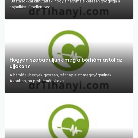
Kutatásokkal kimutatták, hogy a hagyma sikeresen gyógyítja a
hajhullást. Emellett pedi...
Hogyan szabaduljunk meg a bőrhámlástól az
ujjakon?
A hámló ujjbegyek gyorsan, pár nap alatt meggyógyulnak.
Azonban, ha problémát okozn...