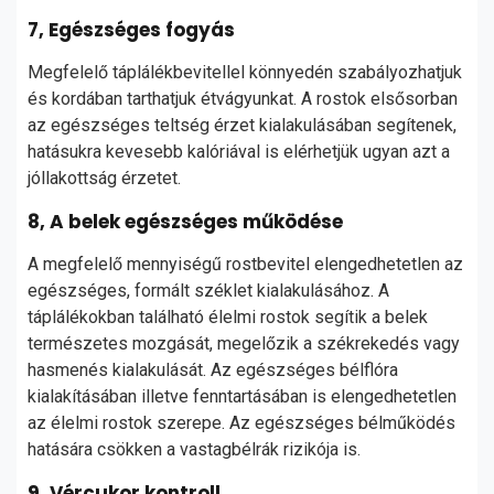
7, Egészséges fogyás
Megfelelő táplálékbevitellel könnyedén szabályozhatjuk
és kordában tarthatjuk étvágyunkat. A rostok elsősorban
az egészséges teltség érzet kialakulásában segítenek,
hatásukra kevesebb kalóriával is elérhetjük ugyan azt a
jóllakottság érzetet.
8, A belek egészséges működése
A megfelelő mennyiségű rostbevitel elengedhetetlen az
egészséges, formált széklet kialakulásához. A
táplálékokban található élelmi rostok segítik a belek
természetes mozgását, megelőzik a székrekedés vagy
hasmenés kialakulását. Az egészséges bélflóra
kialakításában illetve fenntartásában is elengedhetetlen
az élelmi rostok szerepe. Az egészséges bélműködés
hatására csökken a vastagbélrák rizikója is.
9, Vércukor kontroll