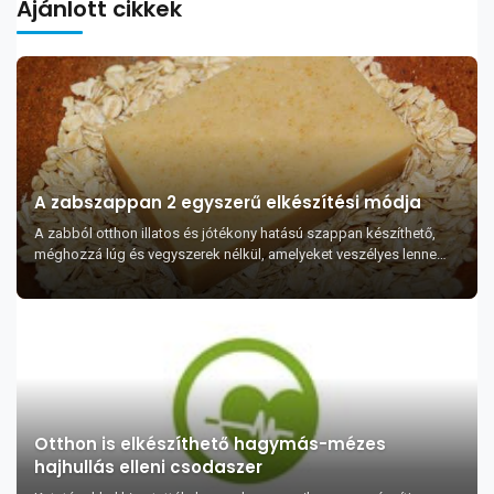
Ajánlott cikkek
A zabszappan 2 egyszerű elkészítési módja
A zabból otthon illatos és jótékony hatású szappan készíthető,
méghozzá lúg és vegyszerek nélkül, amelyeket veszélyes lenne
használni.
Otthon is elkészíthető hagymás-mézes
hajhullás elleni csodaszer