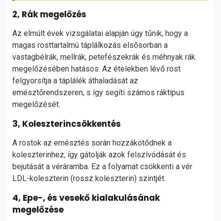
2, Rák megelőzés
Az elmúlt évek vizsgálatai alapján úgy tűnik, hogy a
magas rosttartalmú táplálkozás elsősorban a
vastagbélrák, mellrák, petefészekrák és méhnyak rák
megelőzésében hatásos. Az ételekben lévő rost
felgyorsítja a táplálék áthaladását az
emésztőrendszeren, s így segíti számos ráktípus
megelőzését.
3, Koleszterincsökkentés
A rostok az emésztés során hozzákötődnek a
koleszterinhez, így gátolják azok felszívódását és
bejutását a véráramba. Ez a folyamat csökkenti a vér
LDL-koleszterin (rossz koleszterin) szintjét.
4, Epe-, és vesekő kialakulásának
megelőzése