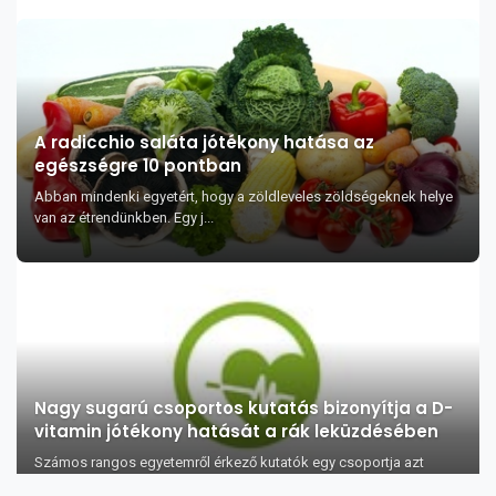
A radicchio saláta jótékony hatása az
egészségre 10 pontban
Abban mindenki egyetért, hogy a zöldleveles zöldségeknek helye
van az étrendünkben. Egy j...
Nagy sugarú csoportos kutatás bizonyítja a D-
vitamin jótékony hatását a rák leküzdésében
Számos rangos egyetemről érkező kutatók egy csoportja azt
találta, hogy a kiegészítők vagy egy...