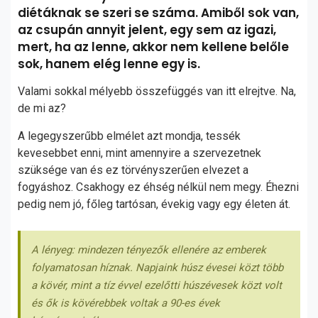
diétáknak se szeri se száma. Amiből sok van,
az csupán annyit jelent, egy sem az igazi,
mert, ha az lenne, akkor nem kellene belőle
sok, hanem elég lenne egy is.
Valami sokkal mélyebb összefüggés van itt elrejtve. Na,
de mi az?
A legegyszerűbb elmélet azt mondja, tessék
kevesebbet enni, mint amennyire a szervezetnek
szüksége van és ez törvényszerűen elvezet a
fogyáshoz. Csakhogy ez éhség nélkül nem megy. Éhezni
pedig nem jó, főleg tartósan, évekig vagy egy életen át.
A lényeg: mindezen tényezők ellenére az emberek
folyamatosan híznak. Napjaink húsz évesei közt több
a kövér, mint a tíz évvel ezelőtti húszévesek közt volt
és ők is kövérebbek voltak a 90-es évek