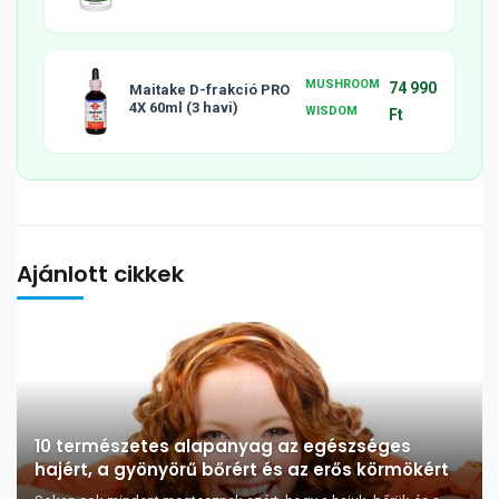
tabletta, 120db
MUSHROOM
74 990
Maitake D-frakció PRO
4X 60ml (3 havi)
WISDOM
Ft
Ajánlott cikkek
10 természetes alapanyag az egészséges
hajért, a gyönyörű bőrért és az erős körmökért