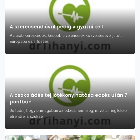
A szerecsendióval pedig vigyázni kell
Az arab kereskedők, később a velenceiek közvetítésével jutott
Európába ez a fűszer...
A csokoládés tej jótékony hatása edzés után 7
pontban
Jó tudni, hogy önmagában az edzés nem elég, mivel a megfelelő
étrendre is szüksé...