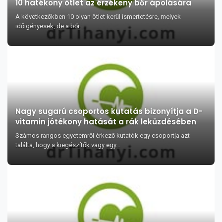
10 hatékony ötlet az érzékeny bőr ápolására
A következőkben 10 olyan ötlet kerül ismertetésre, melyek
időigényesek, de a bőr ...
Nagy sugarú csoportos kutatás bizonyítja a D-
vitamin jótékony hatását a rák leküzdésében
Számos rangos egyetemről érkező kutatók egy csoportja azt
találta, hogy a kiegészítők vagy egy...