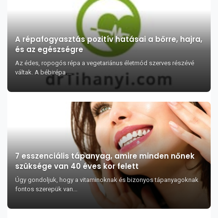
A répafogyasztás pozitív hatásai a bőrre, hajra,
és az egészségre
Az édes, ropogós répa a vegetariánus életmód szerves részévé
váltak. A bébirépa ...
7 esszenciális tápanyag, amire minden nőnek
szüksége van 40 éves kor felett
Úgy gondoljuk, hogy a vitaminoknak és bizonyos tápanyagoknak
fontos szerepük van...