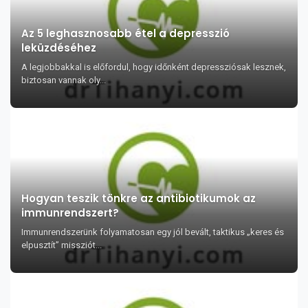
Az 5 leghasznosabb étel a depresszió
leküzdéséhez
A legjobbakkal is előfordul, hogy időnként depressziósak lesznek,
biztosan vannak oly...
Hogyan teszik tönkre az antibiotikumok az
immunrendszert?
Immunrendszerünk folyamatosan egy jól bevált, taktikus „keres és
elpusztít” missziót...