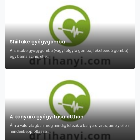
Shiitake gyógygomba
A shiitake gyógygomba (vagy tölgyfa gomba, feketeerdő gomba)
egy barna színű, ehet...
A kanyaró gyógyítása otthon
Ám a való világban még mindig létezik a kanyaró vírus, amely ellen
mindenképp oltassa...