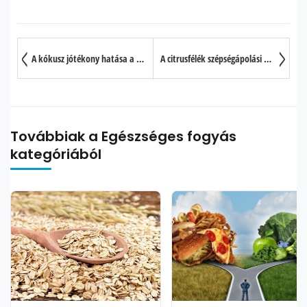
A kókusz jótékony hatása a hajra
A citrusfélék szépségápolási hatásai
Továbbiak a Egészséges fogyás
kategóriából