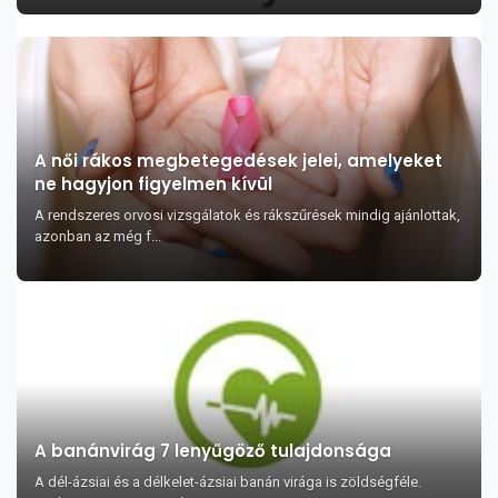
A női rákos megbetegedések jelei, amelyeket
ne hagyjon figyelmen kívül
A rendszeres orvosi vizsgálatok és rákszűrések mindig ajánlottak,
azonban az még f...
A banánvirág 7 lenyűgöző tulajdonsága
A dél-ázsiai és a délkelet-ázsiai banán virága is zöldségféle.