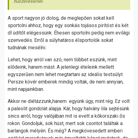
húszéveseinél.
A sport nagyon jó dolog, de meglepően sokat kell
sportolni ahhoz, hogy egy sonkás tojásos pirítóst és két
dl üdítőt elégessünk. Éhesen sportolni pedig nem evilági
szenvedés. Erről a súlyhatáros élsportolók sokat
tudnának mesélni.
Lehet, hogy arról van szó, nem többet eszünk, mint
elődeink, hanem mást. A jelenlegi ételeink mellett
egyszerűen nem lehet megtartani az ideális testsúlyt.
Persze kövér emberek mindig voltak, de nem annyian,
mint napjainkban.
Akkor ne diétázzunk,hanem együnk úgy, mint rég. Ez volt
a paleolit gondolat alapja. Kár, hogy halvány lila sejtésünk
sincs arról, hogy valójában mit is evett a kőkorszaki ős
rokon. Gondoljuk, sok húst, mert sok csontot találtak a
barlangok mélyén. És még? A megkövesedett emberi