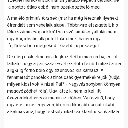
széklet maradványok már árnyaltabb képet mutatnak, de
a pontos étlap ebből nem szerkeszthető meg.
A ma élő primitív törzsek (már ha még léteznek ilyenek)
étrendjét sem vehetjük alapul. Többnyire elszigetelt, kis
lélekszámú csoportokról van szó, amik egyáltalán nem
egy ősi, ideális állapotot tükröznek, hanem egy
fejlődésében megrekedt, kisebb népességet.
De elég csak elmenni a legközelebbi múzeumba, és jól
látható, hogy a pár száz évvel ezelőtti felnőtt ruhákba ma
alig-alig férne bele egy tizenéves kis kamasz. A
fennmaradt páncélok szinte csak gyermekekre jók (tudja,
milyen kicsi volt Kinizsi Pál? - Nagyvázsonyban könnyen
meggyőződhet róla). Úgy látszik, nem is kell itt
évezredeket vissza menni az időben. Valószínű, hogy
egy étel minél egyszerűbb, rusztikusabb, annál inkább
alkalmas arra, hogy testsúlyunkat csökkenthessük általa.