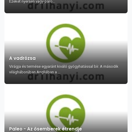
Ezeket nyersen vagy páro...
A vadrózsa
Virágja és termése egyaránt kiváló gyógyhatással bír. A második
világháborúban Angliában a ...
Paleo - Az ősemberek étrendje