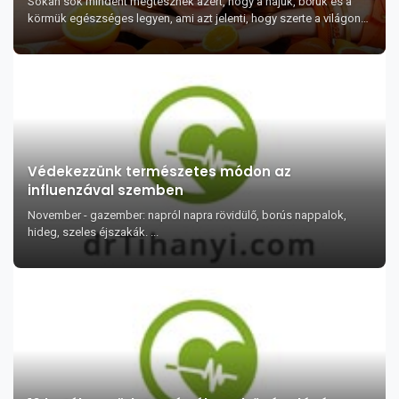
Sokan sok mindent megtesznek azért, hogy a hajuk, bőrük és a
körmük egészséges legyen, ami azt jelenti, hogy szerte a világon
évente több millió dollárt köl...
Védekezzünk természetes módon az
influenzával szemben
November - gazember: napról napra rövidülő, borús nappalok,
hideg, szeles éjszakák. ...