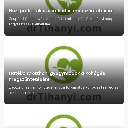
Házi praktikák székrekedés megszűntetésére
Csupán 3 összetevő felhasználásával, napi 1 teáskanálnyi adag
fogyasztásával elkerülhe...
Hatékony otthoni gyógymódok a köhögés
megszűntetésére
Életkortól és nemtől függetlenül, a folyamatos köhögés testileg és
lelkileg is rendkí...