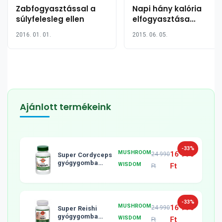
Zabfogyasztással a
Napi hány kalória
súlyfelesleg ellen
elfogyasztása
ajánlott?
2016. 01. 01.
2015. 06. 05.
Ajánlott termékeink
-33%
MUSHROOM
16 990
24 990
Super Cordyceps
gyógygomba
WISDOM
Ft
Ft
tabletta, 120db
-33%
MUSHROOM
16 990
24 990
Super Reishi
gyógygomba
WISDOM
Ft
Ft