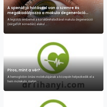
A spenót jó hatással van a szemre és
megakadályozza a makula degeneráció
kialakulását
A legtöbb embernél a kor előrehaladtával makula degeneráció
(sárgafolt sorvadás) alakul ...
Piros, mint a vér?
A hemoglobin óriási molekulájának a közepén helyezkedik el a
hem molekula, melyn...