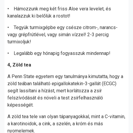
• Hámozzunk meg két friss Aloe vera levelet, és
kanalazzuk ki belőlük a rostot!
• Tegyük turmixgépbe egy csésze citrom-, narancs-
vagy grépfrútlével, vagy simán vízzel! 2-3 percig
turmixoljuk!
• Legalább egy hónapig fogyasszuk mindennap!
4, Zöld tea
A Penn State egyetem egy tanulmánya kimutatta, hogy a
zöld teában található epigallokatekin-3-gallát (ECGC)
segít lassítani a hízást, mert korlátozza a zsír
felszívódását és növeli a test zsírfelhasználó
képességét.
A zöld tea tele van olyan tápanyagokkal, mint a C-vitamin,
a karotinoidok, a cink, a szelén, a króm és más
nyomelemek.