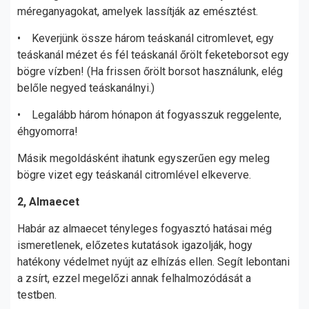
méreganyagokat, amelyek lassítják az emésztést.
• Keverjünk össze három teáskanál citromlevet, egy
teáskanál mézet és fél teáskanál őrölt feketeborsot egy
bögre vízben! (Ha frissen őrölt borsot használunk, elég
belőle negyed teáskanálnyi.)
• Legalább három hónapon át fogyasszuk reggelente,
éhgyomorra!
Másik megoldásként ihatunk egyszerűen egy meleg
bögre vizet egy teáskanál citromlével elkeverve.
2, Almaecet
Habár az almaecet tényleges fogyasztó hatásai még
ismeretlenek, előzetes kutatások igazolják, hogy
hatékony védelmet nyújt az elhízás ellen. Segít lebontani
a zsírt, ezzel megelőzi annak felhalmozódását a
testben.