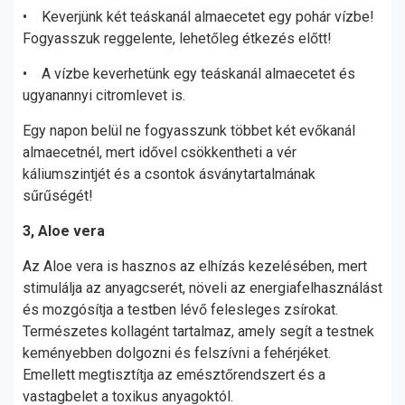
• Keverjünk két teáskanál almaecetet egy pohár vízbe!
Fogyasszuk reggelente, lehetőleg étkezés előtt!
• A vízbe keverhetünk egy teáskanál almaecetet és
ugyanannyi citromlevet is.
Egy napon belül ne fogyasszunk többet két evőkanál
almaecetnél, mert idővel csökkentheti a vér
káliumszintjét és a csontok ásványtartalmának
sűrűségét!
3, Aloe vera
Az Aloe vera is hasznos az elhízás kezelésében, mert
stimulálja az anyagcserét, növeli az energiafelhasználást
és mozgósítja a testben lévő felesleges zsírokat.
Természetes kollagént tartalmaz, amely segít a testnek
keményebben dolgozni és felszívni a fehérjéket.
Emellett megtisztítja az emésztőrendszert és a
vastagbelet a toxikus anyagoktól.