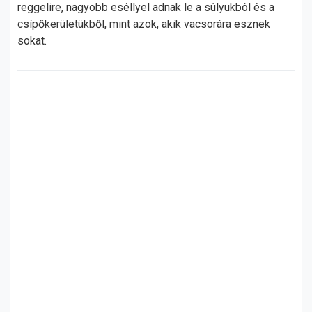
reggelire, nagyobb eséllyel adnak le a súlyukból és a
csípőkerületükből, mint azok, akik vacsorára esznek
sokat.