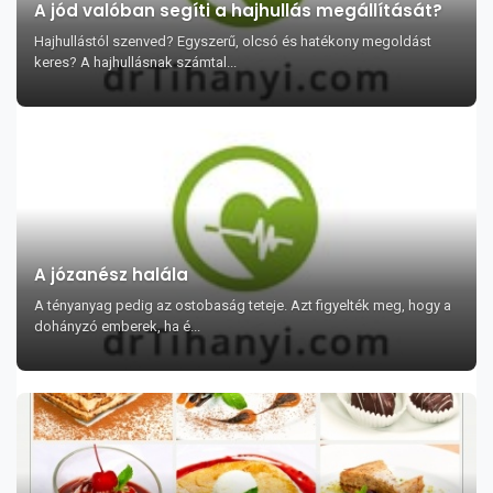
A jód valóban segíti a hajhullás megállítását?
Hajhullástól szenved? Egyszerű, olcsó és hatékony megoldást
keres? A hajhullásnak számtal...
A józanész halála
A tényanyag pedig az ostobaság teteje. Azt figyelték meg, hogy a
dohányzó emberek, ha é...