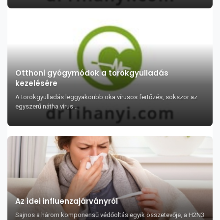
Otthoni gyógymódok a torokgyulladás
kezelésére
A torokgyulladás leggyakoribb oka vírusos fertőzés, sokszor az
egyszerű nátha vírus...
Az idei influenzajárványról
Sajnos a három komponensű védőoltás egyik összetevője, a H2N3