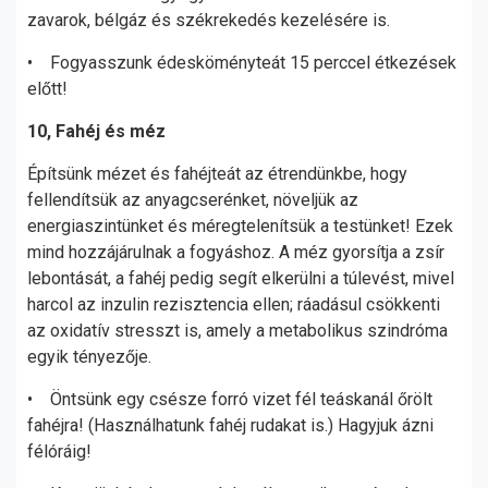
zavarok, bélgáz és székrekedés kezelésére is.
• Fogyasszunk édesköményteát 15 perccel étkezések
előtt!
10, Fahéj és méz
Építsünk mézet és fahéjteát az étrendünkbe, hogy
fellendítsük az anyagcserénket, növeljük az
energiaszintünket és méregtelenítsük a testünket! Ezek
mind hozzájárulnak a fogyáshoz. A méz gyorsítja a zsír
lebontását, a fahéj pedig segít elkerülni a túlevést, mivel
harcol az inzulin rezisztencia ellen; ráadásul csökkenti
az oxidatív stresszt is, amely a metabolikus szindróma
egyik tényezője.
• Öntsünk egy csésze forró vizet fél teáskanál őrölt
fahéjra! (Használhatunk fahéj rudakat is.) Hagyjuk ázni
félóráig!