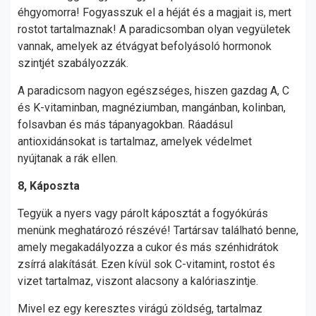
éhgyomorra! Fogyasszuk el a héját és a magjait is, mert
rostot tartalmaznak! A paradicsomban olyan vegyületek
vannak, amelyek az étvágyat befolyásoló hormonok
szintjét szabályozzák.
A paradicsom nagyon egészséges, hiszen gazdag A, C
és K-vitaminban, magnéziumban, mangánban, kolinban,
folsavban és más tápanyagokban. Ráadásul
antioxidánsokat is tartalmaz, amelyek védelmet
nyújtanak a rák ellen.
8, Káposzta
Tegyük a nyers vagy párolt káposztát a fogyókúrás
menünk meghatározó részévé! Tartársav található benne,
amely megakadályozza a cukor és más szénhidrátok
zsírrá alakítását. Ezen kívül sok C-vitamint, rostot és
vizet tartalmaz, viszont alacsony a kalóriaszintje.
Mivel ez egy keresztes virágú zöldség, tartalmaz