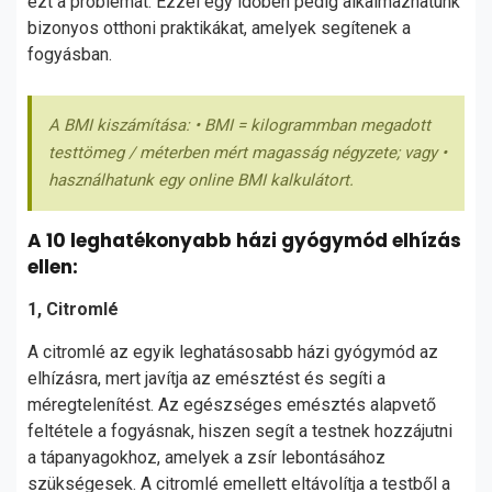
ezt a problémát. Ezzel egy időben pedig alkalmazhatunk
bizonyos otthoni praktikákat, amelyek segítenek a
fogyásban.
A BMI kiszámítása: • BMI = kilogrammban megadott
testtömeg / méterben mért magasság négyzete; vagy •
használhatunk egy online BMI kalkulátort.
A 10 leghatékonyabb házi gyógymód elhízás
ellen:
1, Citromlé
A citromlé az egyik leghatásosabb házi gyógymód az
elhízásra, mert javítja az emésztést és segíti a
méregtelenítést. Az egészséges emésztés alapvető
feltétele a fogyásnak, hiszen segít a testnek hozzájutni
a tápanyagokhoz, amelyek a zsír lebontásához
szükségesek. A citromlé emellett eltávolítja a testből a