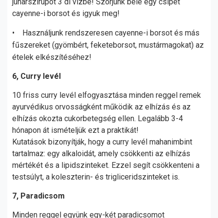
juharszirupot 3 dl vízbe! Szórjunk bele egy csipet
cayenne-i borsot és igyuk meg!
•
Használjunk rendszeresen cayenne-i borsot és más
fűszereket (gyömbért, feketeborsot, mustármagokat) az
ételek elkészítéséhez!
6, Curry levél
10 friss curry levél elfogyasztása minden reggel remek
ayurvédikus orvosságként működik az elhízás és az
elhízás okozta cukorbetegség ellen. Legalább 3-4
hónapon át ismételjük ezt a praktikát!
Kutatások bizonyítják, hogy a curry levél mahanimbint
tartalmaz: egy alkaloidát, amely csökkenti az elhízás
mértékét és a lipidszinteket. Ezzel segít csökkenteni a
testsúlyt, a koleszterin- és trigliceridszinteket is.
7, Paradicsom
Minden reggel együnk egy-két paradicsomot