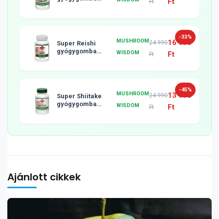
Ft
Ft
tabletta, 120db
-33%
MUSHROOM
16 990
24 990
Super Reishi
gyógygomba
WISDOM
Ft
Ft
tabletta, 120db
-45%
MUSHROOM
13 990
24 990
Super Shiitake
gyógygomba
WISDOM
Ft
Ft
tabletta, 120db
Ajánlott cikkek