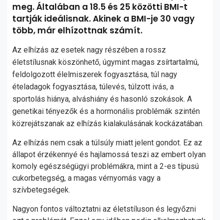
meg. Általában a 18.5 és 25 közötti BMI-t
tartják ideálisnak. Akinek a BMI-je 30 vagy
több, már elhízottnak számít.
Az elhízás az esetek nagy részében a rossz
életstílusnak köszönhető, úgymint magas zsírtartalmú,
feldolgozott élelmiszerek fogyasztása, túl nagy
ételadagok fogyasztása, túlevés, túlzott ivás, a
sportolás hiánya, alváshiány és hasonló szokások. A
genetikai tényezők és a hormonális problémák szintén
közrejátszanak az elhízás kialakulásának kockázatában.
Az elhízás nem csak a túlsúly miatt jelent gondot. Ez az
állapot érzékennyé és hajlamossá teszi az embert olyan
komoly egészségügyi problémákra, mint a 2-es típusú
cukorbetegség, a magas vérnyomás vagy a
szívbetegségek.
Nagyon fontos változtatni az életstíluson és legyőzni