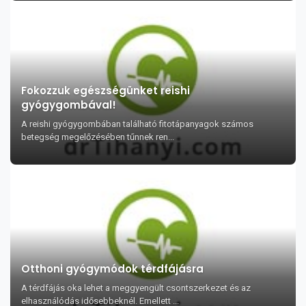
Fokozzuk egészségünket reishi
gyógygombával!
A reishi gyógygombában található fitotápanyagok számos
betegség megelőzésében tűnnek ren...
Otthoni gyógymódok térdfájásra
A térdfájás oka lehet a meggyengült csontszerkezet és az
elhasználódás idősebbeknél. Emellett ...