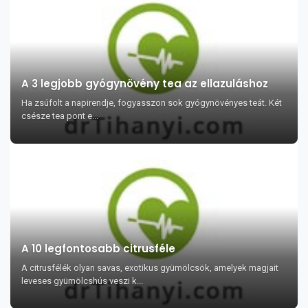
A 3 legjobb gyógynövény tea az ellazuláshoz
Ha zsúfolt a napirendje, fogyasszon sok gyógynövényes teát. Két
csésze tea pont e...
A 10 legfontosabb citrusféle
A citrusfélék olyan savas, exotikus gyümölcsök, amelyek magjait
leveses gyümölcshús veszi k...