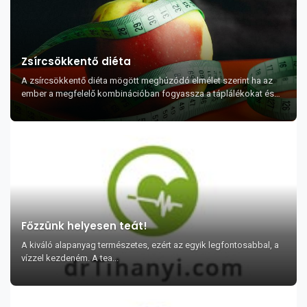
Zsírcsökkentő diéta
A zsírcsökkentő diéta mögött meghúzódó elmélet szerint ha az
ember a megfelelő kombinációban fogyassza a táplálékokat és
sokkal gyakrabban étkezik, akkor f...
Főzzünk helyesen teát!
A kiváló alapanyag természetes, ezért az egyik legfontosabbal, a
vízzel kezdeném. A tea...