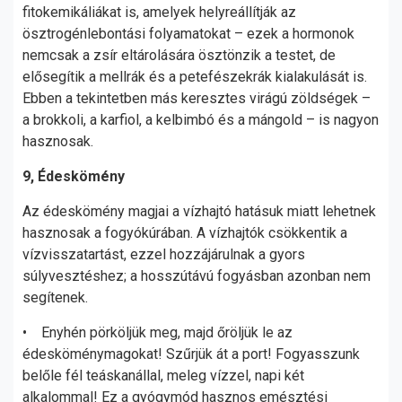
fitokemikáliákat is, amelyek helyreállítják az
ösztrogénlebontási folyamatokat – ezek a hormonok
nemcsak a zsír eltárolására ösztönzik a testet, de
elősegítik a mellrák és a petefészekrák kialakulását is.
Ebben a tekintetben más keresztes virágú zöldségek –
a brokkoli, a karfiol, a kelbimbó és a mángold – is nagyon
hasznosak.
9, Édeskömény
Az édeskömény magjai a vízhajtó hatásuk miatt lehetnek
hasznosak a fogyókúrában. A vízhajtók csökkentik a
vízvisszatartást, ezzel hozzájárulnak a gyors
súlyvesztéshez; a hosszútávú fogyásban azonban nem
segítenek.
• Enyhén pörköljük meg, majd őröljük le az
édesköménymagokat! Szűrjük át a port! Fogyasszunk
belőle fél teáskanállal, meleg vízzel, napi két
alkalommal! Ez a gyógymód hasznos emésztési