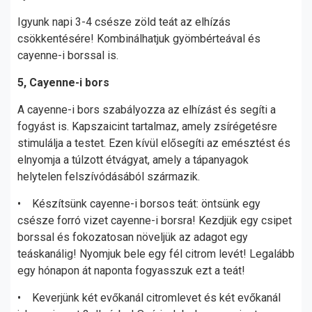
Igyunk napi 3-4 csésze zöld teát az elhízás
csökkentésére! Kombinálhatjuk gyömbérteával és
cayenne-i borssal is.
5, Cayenne-i bors
A cayenne-i bors szabályozza az elhízást és segíti a
fogyást is. Kapszaicint tartalmaz, amely zsírégetésre
stimulálja a testet. Ezen kívül elősegíti az emésztést és
elnyomja a túlzott étvágyat, amely a tápanyagok
helytelen felszívódásából származik.
• Készítsünk cayenne-i borsos teát: öntsünk egy
csésze forró vizet cayenne-i borsra! Kezdjük egy csipet
borssal és fokozatosan növeljük az adagot egy
teáskanálig! Nyomjuk bele egy fél citrom levét! Legalább
egy hónapon át naponta fogyasszuk ezt a teát!
• Keverjünk két evőkanál citromlevet és két evőkanál