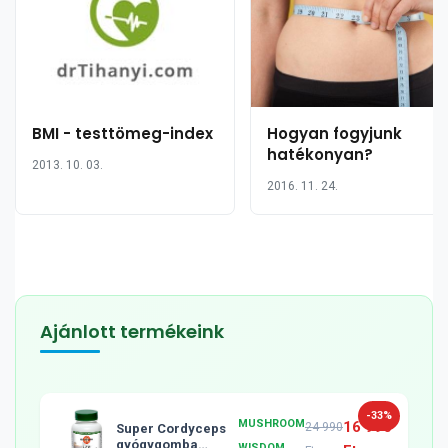
BMI - testtömeg-index
Hogyan fogyjunk
hatékonyan?
2013. 10. 03.
2016. 11. 24.
Ajánlott termékeink
-33%
MUSHROOM
16 990
24 990
Super Cordyceps
gyógygomba
WISDOM