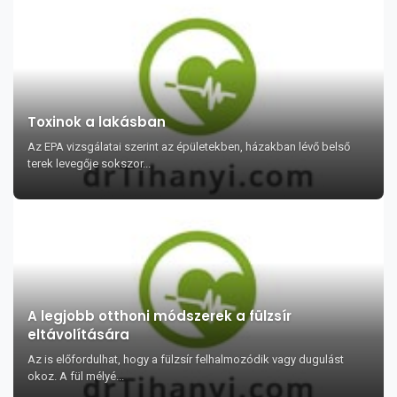
Toxinok a lakásban
Az EPA vizsgálatai szerint az épületekben, házakban lévő belső
terek levegője sokszor...
A legjobb otthoni módszerek a fülzsír
eltávolítására
Az is előfordulhat, hogy a fülzsír felhalmozódik vagy dugulást
okoz. A fül mélyé...