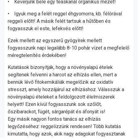
• Keverjünk bele egy teáskanál organikus mézet!
• Igyuk meg a felét reggel éhgyomorra, kb. félórával
reggeli előtt! A másik felét tartsuk a hűtőben és
fogyasszuk el este, lefekvés előtt!
Ezek mellett az egyszerű gyógyírek mellett
fogyasszunk napi legalább 8-10 pohár vizet a megfelelő
méregtelenítés érdekében!
Kutatások bizonyítják, hogy a növényalapú ételek
segítenek felvenni a harcot az elhízás ellen, mert a
bennük lévő fitokemikáliák megelőzik az oxidatív
stresszt, amely hozzájárul az elhízáshoz. Válasszuk a
növényalapú ételeket a feldolgozott élelmiszerek
helyett! Ezen kívül fogyasszunk sok szőlőt,
őszibarackot, fügét, sárgarépát és áfonyát is!
Egy másik nagyon fontos tanács az elhízás
legyőzéséhez: reggelizzünk rendesen! Több kutatás
kimutatta, hogy azok, akik nagy adagokat fogyasztanak