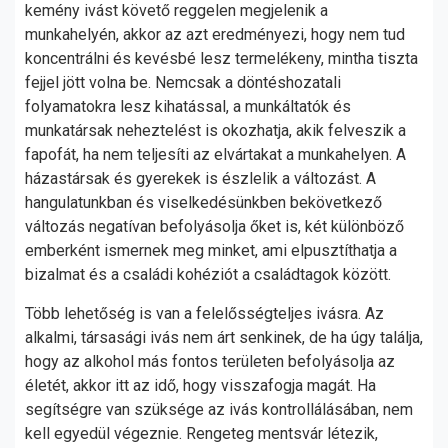
kemény ivást követő reggelen megjelenik a
munkahelyén, akkor az azt eredményezi, hogy nem tud
koncentrálni és kevésbé lesz termelékeny, mintha tiszta
fejjel jött volna be. Nemcsak a döntéshozatali
folyamatokra lesz kihatással, a munkáltatók és
munkatársak neheztelést is okozhatja, akik felveszik a
fapofát, ha nem teljesíti az elvártakat a munkahelyen. A
házastársak és gyerekek is észlelik a változást. A
hangulatunkban és viselkedésünkben bekövetkező
változás negatívan befolyásolja őket is, két különböző
emberként ismernek meg minket, ami elpusztíthatja a
bizalmat és a családi kohéziót a családtagok között.
Több lehetőség is van a felelősségteljes ivásra. Az
alkalmi, társasági ivás nem árt senkinek, de ha úgy találja,
hogy az alkohol más fontos területen befolyásolja az
életét, akkor itt az idő, hogy visszafogja magát. Ha
segítségre van szüksége az ivás kontrollálásában, nem
kell egyedül végeznie. Rengeteg mentsvár létezik,