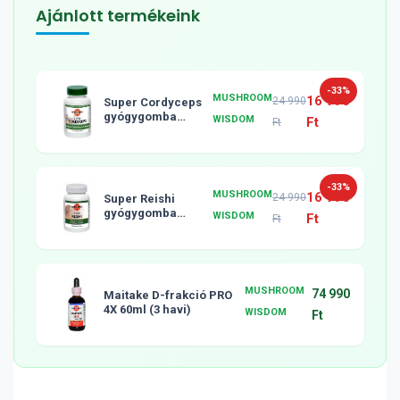
Ajánlott termékeink
-33%
MUSHROOM
16 990
24 990
Super Cordyceps
gyógygomba
WISDOM
Ft
Ft
tabletta, 120db
-33%
MUSHROOM
16 990
24 990
Super Reishi
gyógygomba
WISDOM
Ft
Ft
tabletta, 120db
MUSHROOM
74 990
Maitake D-frakció PRO
4X 60ml (3 havi)
WISDOM
Ft