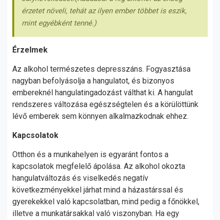
érzetet növeli, tehát az ilyen ember többet is eszik,
mint egyébként tenné.)
Érzelmek
Az alkohol természetes depresszáns. Fogyasztása
nagyban befolyásolja a hangulatot, és bizonyos
embereknél hangulatingadozást válthat ki. A hangulat
rendszeres változása egészségtelen és a körülöttünk
lévő emberek sem könnyen alkalmazkodnak ehhez.
Kapcsolatok
Otthon és a munkahelyen is egyaránt fontos a
kapcsolatok megfelelő ápolása. Az alkohol okozta
hangulatváltozás és viselkedés negatív
következményekkel járhat mind a házastárssal és
gyerekekkel való kapcsolatban, mind pedig a főnökkel,
illetve a munkatársakkal való viszonyban. Ha egy