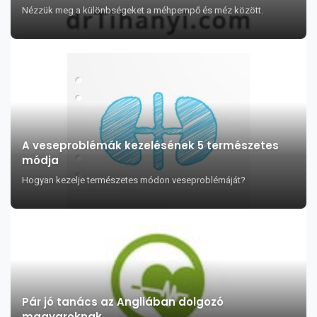
Nézzük meg a különbségeket a méhpempő és méz között.
A veseproblémák kezelésének 5 természetes
módja
Hogyan kezelje természetes módon veseproblémáját?
Pár jó tanács az Angliában dolgozó
magyaroknak