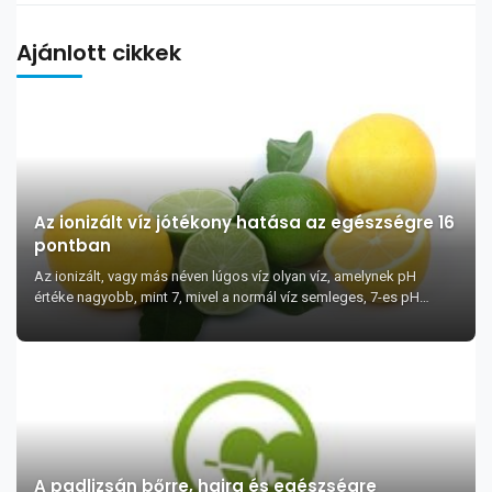
Ajánlott cikkek
Az ionizált víz jótékony hatása az egészségre 16
pontban
Az ionizált, vagy más néven lúgos víz olyan víz, amelynek pH
értéke nagyobb, mint 7, mivel a normál víz semleges, 7-es pH
értékű. A kémiaórákon megtanultuk, ho...
A padlizsán bőrre, hajra és egészségre