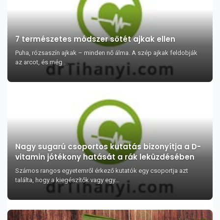
7 természetes módszer sötét ajkak ellen
Puha, rózsaszín ajkak – minden nő álma. A szép ajkak feldobják
az arcot, és még ...
Nagy sugarú csoportos kutatás bizonyítja a D-
vitamin jótékony hatását a rák leküzdésében
Számos rangos egyetemről érkező kutatók egy csoportja azt
találta, hogy a kiegészítők vagy egy...