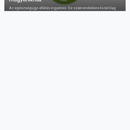
Az egészségügyi ellátás ingyenes. De szakrendelésre kizárólag
csak a házi orvoson ...
Otthon is elkészíthető hagymás-mézes
hajhullás elleni csodaszer
Kutatásokkal kimutatták, hogy a hagyma sikeresen gyógyítja a
hajhullást. Emellett pedi...