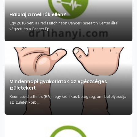
Halolaj a mellrák ellen?
Egy 2010-ben, a Fred Hutchinson Cancer Research Center által
végzett és a Cancer Ep...
Mindennapi gyakorlatok az egészséges
ízületekért
Reumatoid arthritis (RA) : egy krónikus betegség, ami befolyásolja
az ízületet körb...