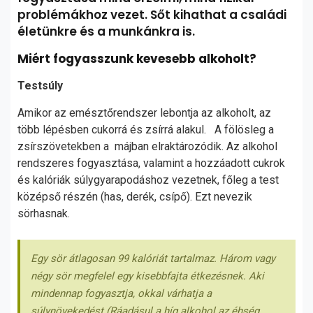
problémákhoz vezet. Sőt kihathat a családi
életünkre és a munkánkra is.
Miért fogyasszunk kevesebb alkoholt?
Testsúly
Amikor az emésztőrendszer lebontja az alkoholt, az
több lépésben cukorrá és zsírrá alakul. A fölösleg a
zsírszövetekben a májban elraktározódik. Az alkohol
rendszeres fogyasztása, valamint a hozzáadott cukrok
és kalóriák súlygyarapodáshoz vezetnek, főleg a test
középső részén (has, derék, csípő). Ezt nevezik
sörhasnak.
Egy sör átlagosan 99 kalóriát tartalmaz. Három vagy
négy sör megfelel egy kisebbfajta étkezésnek. Aki
mindennap fogyasztja, okkal várhatja a
súlynövekedést.(Ráadásul a híg alkohol az éhség