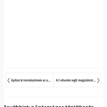
Győzze le természetesen az alvási apnoét!
A C-vitamin segít megszüntetni a krónikus betegségeket?