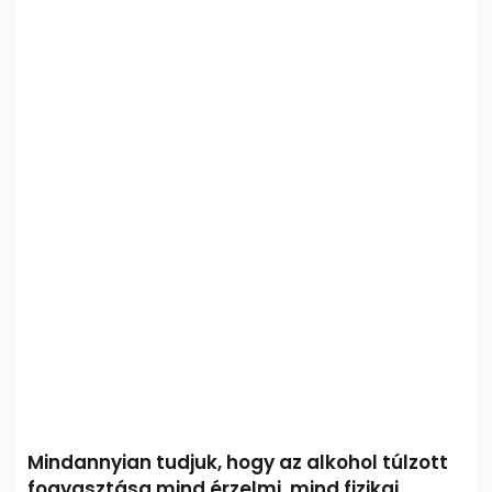
Mindannyian tudjuk, hogy az alkohol túlzott
fogyasztása mind érzelmi, mind fizikai