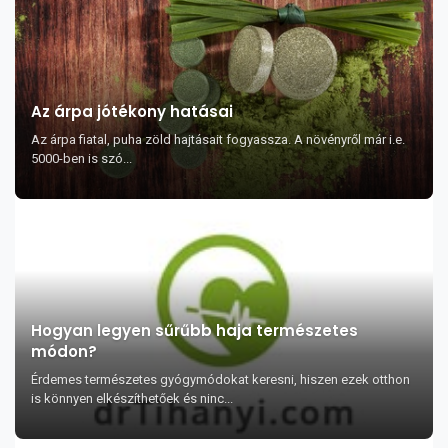
Az árpa jótékony hatásai
Az árpa fiatal, puha zöld hajtásait fogyassza. A növényről már i.e.
5000-ben is szó...
Hogyan legyen sűrűbb haja természetes
módon?
Érdemes természetes gyógymódokat keresni, hiszen ezek otthon
is könnyen elkészíthetőek és ninc...