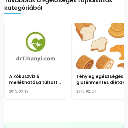
Továbbiak a Egészséges táplálkozás
kategóriából
A kókuszvíz 6
Tényleg egészséges a
mellékhatása túlzott
gluténmentes diéta?
mennyiségű
2015. 03. 19.
2015. 02. 24.
fogyasztás esetén