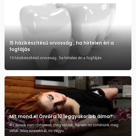
15 házikészítésű orvosság , ha hirtelen éri a
fogfájás
15 házikészítésű orvosság , ha hirtelen éri a fogfájás
Mit mond el Önről a 10 leggyakoribb álma?
Az álmok nem történnek meg velünk, hanem mi történünk meg
velük. Más szavakkal, mi vagyu...