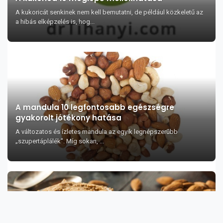
A kukoricát senkinek nem kell bemutatni, de például közkeletű az
a hibás elképzelés is, hog...
A mandula 10 legfontosabb egészségre
gyakorolt jótékony hatása
A változatos és ízletes mandula az egyik legnépszerűbb
„szupertáplálék”. Míg sokan, ...