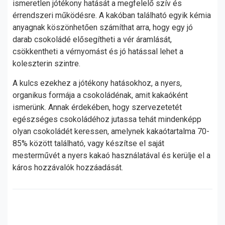
ismeretlen jótékony hatását a megfelelő szív és
érrendszeri működésre. A kakóban található egyik kémia
anyagnak köszönhetően számíthat arra, hogy egy jó
darab csokoládé elősegítheti a vér áramlását,
csökkentheti a vérnyomást és jó hatással lehet a
koleszterin szintre.
A kulcs ezekhez a jótékony hatásokhoz, a nyers,
organikus formája a csokoládénak, amit kakaóként
ismerünk. Annak érdekében, hogy szervezetetét
egészséges csokoládéhoz jutassa tehát mindenképp
olyan csokoládét keressen, amelynek kakaótartalma 70-
85% között található, vagy készítse el saját
mesterművét a nyers kakaó használatával és kerülje el a
káros hozzávalók hozzáadását.