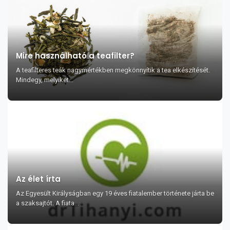
Mire használható a teafilter?
A teafilteres teák nagymértékben megkönnyítik a tea elkészítését.
Mindegy, melyiket...
Az élet írta
Az Egyesült Királyságban egy 19 éves fiatalember története járta be
a szaksajtót. A fiata...