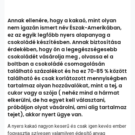
Annak ellenére, hogy a kakaó, mint olyan
nem igazán ismert név Észak-Amerikában,
ez az egyik legfőbb nyers alapanyag a
csokoládé készítésben. Annak biztosítása
érdekében, hogy ön a legegészségesebb
csokoládét vásárolja meg , olvassa el a
boltban a csokoládé csomagolásán
található százalékot és ha ez 70-85 % között
található és csak korlátozott mennyiségben
tartalmaz olyan hozzávalókat, mint a tej, a
cukor vagy a szója ( nehéz mind a hármat
elkerülni, de ha egyet kell választani,
próbáljon olyat vásárolni, ami alig tartalmaz
tejet), akkor nyert ügye van.
A nyers kakaó nagyon keserű és csak igen kevés ember
fogyasztja szívesen valamilyen édesítő anyag