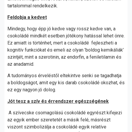
tartalommal rendelkezik.
Feldobja a kedvet
Mindegy, hogy épp jó kedve vagy rossz kedve van, a
csokoládé mindkét esetben jótékony hatással lehet önre.
Ez amiatt is történhet, mert a csokoládé fejleszheti a
kognitív funkciókat és emeli az olyan ’boldog kemikáliák’
szintjét, mint a szerotinin, az endorfin, a feniletilamin és
az anadamid.
A tudományos érveléstől eltekintve senki se tagadhatja
a boldogságot, amit egy kis darab csokoládé okozhat, és
ez egy nagyon jó dolog.
Jót tesz a szív és érrendszer egészségének
A szívecske csomagolású csokoládé egyrészt kifejezi
az egyik ember szeretetét a másik felé, másrészt
viszont szimbolizálja a csokoládé egyik relatíve