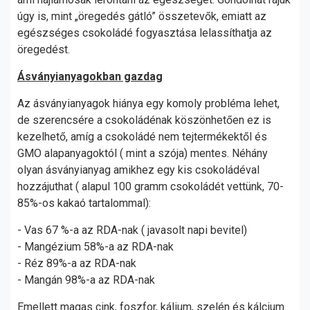
úgy is, mint „öregedés gátló” összetevők, emiatt az
egészséges csokoládé fogyasztása lelassíthatja az
öregedést.
Ásványianyagokban gazdag
Az ásványianyagok hiánya egy komoly probléma lehet,
de szerencsére a csokoládénak köszönhetően ez is
kezelhető, amíg a csokoládé nem tejtermékektől és
GMO alapanyagoktól ( mint a szója) mentes. Néhány
olyan ásványianyag amikhez egy kis csokoládéval
hozzájuthat ( alapul 100 gramm csokoládét vettünk, 70-
85%-os kakaó tartalommal):
- Vas 67 %-a az RDA-nak ( javasolt napi bevitel)
- Mangézium 58%-a az RDA-nak
- Réz 89%-a az RDA-nak
- Mangán 98%-a az RDA-nak
Emellett magas cink, foszfor, kálium, szelén és kálcium