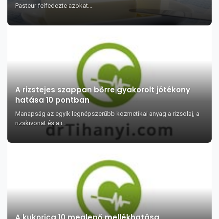
Pasteur felfedezte azokat...
A rizstejes szappan bőrre gyakorolt jótékony
hatása 10 pontban
Manapság az egyik legnépszerűbb kozmetikai anyag a rizsolaj, a
rizskivonat és a r...
A kukorica 10 meglepő mellékhatása