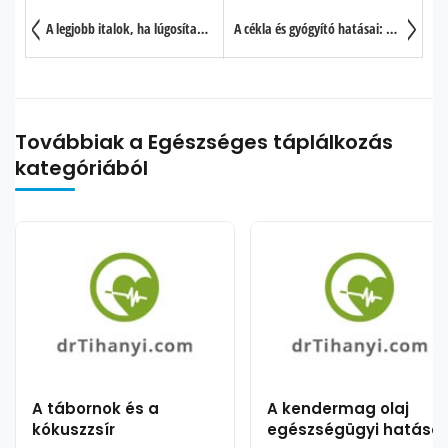
A legjobb italok, ha lúgosítani szeretne
A cékla és gyógyító hatásai: egy természetes gyógyszer?
Továbbiak a Egészséges táplálkozás
kategóriából
A tábornok és a
A kendermag olaj
kókuszzsír
egészségügyi hatásai