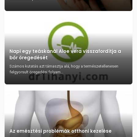
Napi egy teáskanál Aloe vera visszafordítja a
bőr öregedését
Számos kutatás azt támasztja alá, hogy a természetellenesen
felgyorsult öregedési folyam...
Az emésztési problémák otthoni kezelése