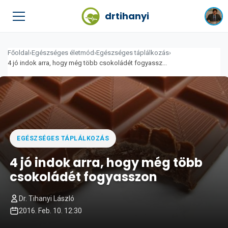
drtihanyi
Főoldal
›
Egészséges életmód
›
Egészséges táplálkozás
›
4 jó indok arra, hogy még több csokoládét fogyassz...
EGÉSZSÉGES TÁPLÁLKOZÁS
4 jó indok arra, hogy még több
csokoládét fogyasszon
Dr. Tihanyi László
2016. Feb. 10. 12:30