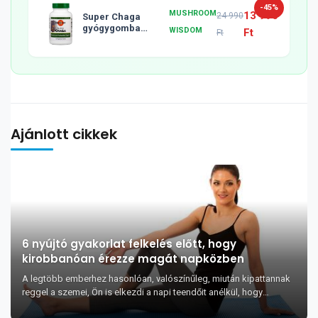
-45%
MUSHROOM
13 990
24 990
Super Chaga
gyógygomba
WISDOM
Ft
Ft
tabletta, 120db
Ajánlott cikkek
6 nyújtó gyakorlat felkelés előtt, hogy
kirobbanóan érezze magát napközben
A legtöbb emberhez hasonlóan, valószínűleg, miután kipattannak
reggel a szemei, Ön is elkezdi a napi teendőit anélkül, hogy
foglalkozzon magával pár percet...