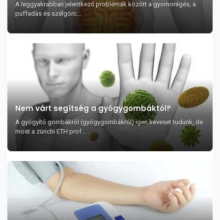
A leggyakrabban jelentkező problémák között a gyomorégés, a
puffadás és szélgörc...
Nem várt segítség a gyógygombáktól?
A gyógyító gombákról (gyógygombákról) igen keveset tudunk, de
most a zürichi ETH prof...