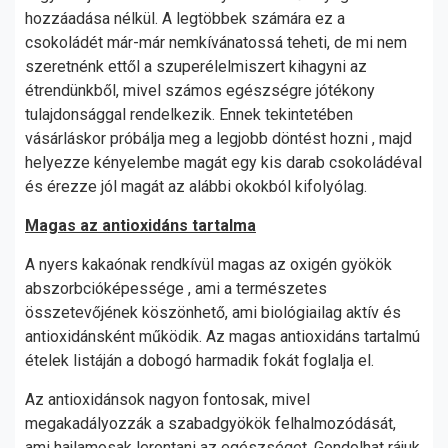
hozzáadása nélkül. A legtöbbek számára ez a
csokoládét már-már nemkívánatossá teheti, de mi nem
szeretnénk ettől a szuperélelmiszert kihagyni az
étrendünkből, mivel számos egészségre jótékony
tulajdonsággal rendelkezik. Ennek tekintetében
vásárláskor próbálja meg a legjobb döntést hozni , majd
helyezze kényelembe magát egy kis darab csokoládéval
és érezze jól magát az alábbi okokból kifolyólag.
Magas az antioxidáns tartalma
A nyers kakaónak rendkívül magas az oxigén gyökök
abszorbcióképessége , ami a természetes
összetevőjének köszönhető, ami biológiailag aktív és
antioxidánsként működik. Az magas antioxidáns tartalmú
ételek listáján a dobogó harmadik fokát foglalja el.
Az antioxidánsok nagyon fontosak, mivel
megakadályozzák a szabadgyökök felhalmozódását,
ami hajlamosak lerontani az egészséget. Gondolhat rájuk