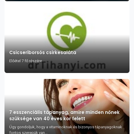
Csicseriborsós csirkesaláta
Előétel 7 fő részére
7 esszenciális tápanyag, amire minden nőnek
szüksége van 40 éves kor felett
Úgy gondoljuk, hogy a vitaminoknak és bizonyos tápanyagoknak
fontos szerepük van...