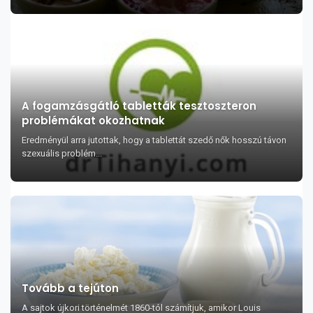
A fogamzásgátló tabletták tesztoszteron
problémákat okozhatnak
Eredményül arra jutottak, hogy a tablettát szedő nők hosszú távon
szexuális problém...
Tovább a tejúton
A sajtok újkori történelmét 1860-tól számítjuk, amikor Louis