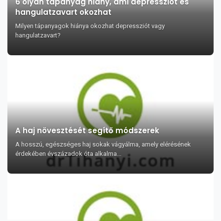
6 olyan tápanyag hiány, ami depressziót és
hangulatzavart okozhat
Milyen tápanyagok hiánya okozhat depressziót vagy
hangulatzavart?
A haj növesztését segítő módszerek
A hosszú, egészséges haj sokak vágyálma, amely elérésének
érdekében évszázadok óta alkalma...