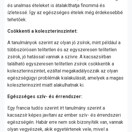
és unalmas ételeket is átalakíthatja finommá és
ízletessé. Így az egészséges ételek még érdekesebbé
tehetőek.
Csökkenti a koleszterinszintet:
A tanulmányok szerint az olyan jó zsírok, mint például a
többszörösen telítetlen és az egyszeresen telítetlen
zsírok, jó hatással vannak a szívre. A kacsazsírban
található egyszeresen telítetlen zsírok csökkentik a
koleszterinszintet, ezáltal megakadályozzák az olyan
egészségügyi problémák kialakulását, amelyek a magas
koleszterinszint miatt alakulhatnak ki.
Egészséges szív- és érrendszer:
Egy francia tudós szerint írt tanulmány szerint a
kacsazsír képes javítani az ember szív- és érrendszeri
egészségén. Habár erre nem sok bizonyíték van, vannak
olyan vegyészek, akik egyetértenek vele, mivel a