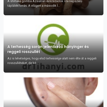
A shiitake gomba Ázsiában évszázadok óta népszerű
táplálékforrás. A világon a második l...
A terhesség során jelentkező hányinger és
reggeli rosszullét
Az is lehetséges, hogy első terhessége alatt nem élte át a reggeli
rosszulléteket, de ké...