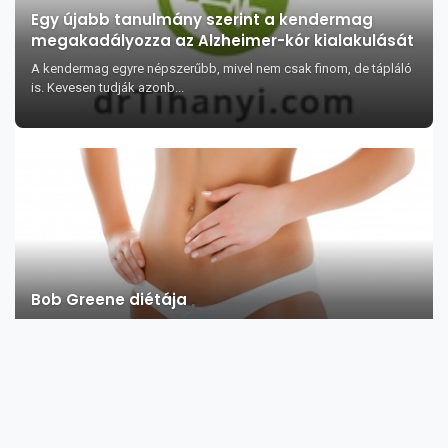
Egy újabb tanulmány szerint a kendermag
megakadályozza az Alzheimer-kór kialakulását
A kendermag egyre népszerűbb, mivel nem csak finom, de tápláló
is. Kevesen tudják azonb...
Bob Greene diétája
A diéta eredete: