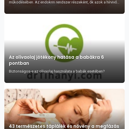
működésében. Az endokrin rendszer részeként, ők azok a hírvivő
vegyületek a vérben, amik ellenőrzik ...
Az olívaolaj jótékony hatása a babákra 6
pontban
Biztonságos-e az olívaolaj használata a babák esetében?
43 természetes táplálék és növény a megfázás