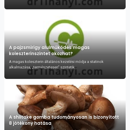
A pajzsmirigy alulműködés magas
koleszterinszintet okozhat?
A magas koleszterin általános kezelési módja a statinok
alkalmazása, „természetesen” szintetik...
A shiitake gomba tudományosan is bizonyított
8 jótékony hatása