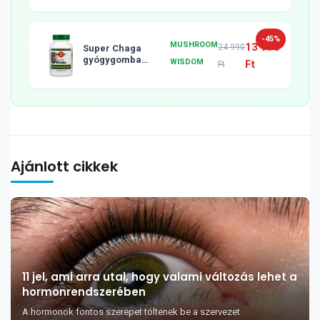
-45%
MUSHROOM
13 990
24 990
Super Chaga
gyógygomba
WISDOM
Ft
Ft
tabletta, 120db
Ajánlott cikkek
11 jel, ami arra utal, hogy valami változás lehet a
hormonrendszerében
A hormonok fontos szerepet töltenek be a szervezet