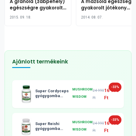
A granola (zabpehely)
A mazsola egészségr
egészségre gyakorolt
gyakorolt jótékony
jótékony hatása 5
hatása 10 pontban
2015. 09. 18.
2014. 08. 07.
pontban
Ajánlott termékeink
-33%
MUSHROOM
16 990
24 990
Super Cordyceps
gyógygomba
WISDOM
Ft
Ft
tabletta, 120db
-33%
MUSHROOM
16 990
24 990
Super Reishi
gyógygomba
WISDOM
Ft
Ft
tabletta, 120db