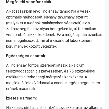
Megfelelő vesefunkciók:
A kacsazsírban lévő linolénsav támogatja a vesék
optimális működését. Néhány tanulmány szerint
(melyeket a tudósok patkányokon végeztek) ez a
zsírsav segíthet az olyan betegeken is, akik krónikus
veseproblémákkal küzdenek. Ez a megállapítás azonban
nem megalapozott, mivel a kísérletet laboratóriumi
körülmények között végezték.
Egészséges csontok:
A linolénsav fontos szerepet játszik a kalcium
felszívódásában a szervezetben, és 75 százalékkal
csökkenti a terhességi mérgezés kockázatát. A
megfelelő felszívódással a csontok egészségesek és
erősek maradnak.
Ízletes és finom:
Ha kacsazsírt használ a főzéshez, akkor akár az áltagos