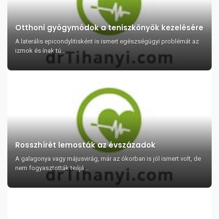
Otthoni gyógymódok a teniszkönyök kezelésére
A laterális epicondylitisként is ismert egészségügyi problémát az
izmok és ínak tú...
Rosszhírét lemosták az évszázadok
A galagonya vagy májusvirág, már az ókorban is jól ismert volt, de
nem fogyasztották teájá...