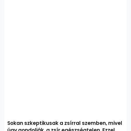
Sokan szkeptikusak a zsírral szemben, mivel
úgy gondolják, a zsír egészségtelen. Ezzel