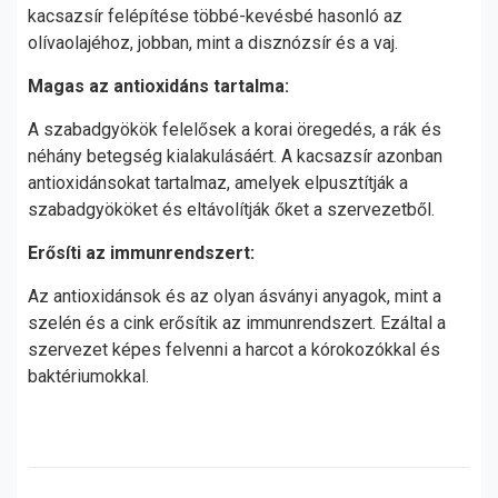
kacsazsír felépítése többé-kevésbé hasonló az
olívaolajéhoz, jobban, mint a disznózsír és a vaj.
Magas az antioxidáns tartalma:
A szabadgyökök felelősek a korai öregedés, a rák és
néhány betegség kialakulásáért. A kacsazsír azonban
antioxidánsokat tartalmaz, amelyek elpusztítják a
szabadgyököket és eltávolítják őket a szervezetből.
Erősíti az immunrendszert:
Az antioxidánsok és az olyan ásványi anyagok, mint a
szelén és a cink erősítik az immunrendszert. Ezáltal a
szervezet képes felvenni a harcot a kórokozókkal és
baktériumokkal.