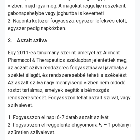
vízben, majd igya meg. A magokat reggelije részeként,
gabonapehelybe vagy joghurtba is keverheti.
2. Naponta kétszer fogyassza, egyszer lefekvés előtt,
egyszer pedig napközben.
2. Aszalt szilva
Egy 2011-es tanulmány szerint, amelyet az Aliment
Pharmacol & Therapeutics szaklapban jelentettek meg,
az aszalt szilva rendszeres fogyasztásával javíthatja a
széklet állagát, és rendszeresebbé teheti a székelést.
Az aszalt szilva nagy mennyiségű vízben nem oldódó
rostot tartalmaz, amelyek segítik a bélmozgás
rendszeresítését. Fogyasszon tehát aszalt szilvát, vagy
szilvalevet.
1. Fogyasszon el napi 6-7 darab aszalt szilvát.
2. Fogyasszon el reggelente éhgyomorra ½ – 1 pohárnyi
szűretlen szilvalevet.