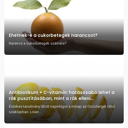
Ehetnek-e a cukorbetegek narancsot?
Narancs a cukorbetegek számára?
Antibiotikum + C-vitamin: hatásosabb lehet a
rák pusztításában, mint a rák elleni
gyógyszerek?
Érdekes tanulmány látott napvilágot a minap az Oncotarget című
szaklapban. Lisan...