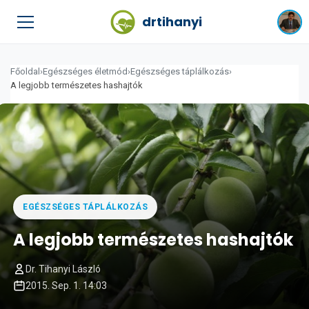
drtihanyi
Főoldal
›
Egészséges életmód
›
Egészséges táplálkozás
›
A legjobb természetes hashajtók
EGÉSZSÉGES TÁPLÁLKOZÁS
A legjobb természetes hashajtók
Dr. Tihanyi László
2015. Sep. 1. 14:03