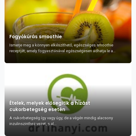
Fogyókúrás smoothie
Ismerje meg a könnyen elkészíthető, egészséges smoothie
receptjét, amely fogyasztásával egészségesen adhatja le a
felesleges kilókat. Rengeteg tápanyagot ...
Ételek, melyek elősegítik a hízást
cukorbetegség esetén
A cukorbetegség így vagy úgy, de a végén mindig alacsony
inzulinszinthez vezet, s al...