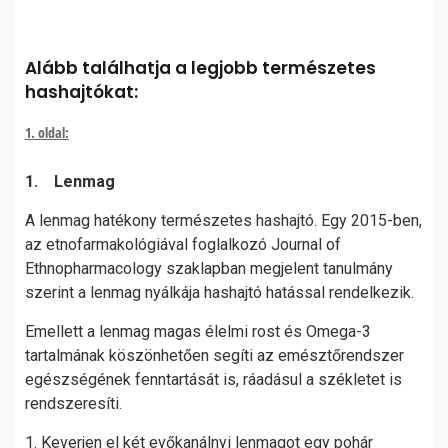
Alább találhatja a legjobb természetes
hashajtókat:
1. oldal:
1. Lenmag
A lenmag hatékony természetes hashajtó. Egy 2015-ben,
az etnofarmakológiával foglalkozó Journal of
Ethnopharmacology szaklapban megjelent tanulmány
szerint a lenmag nyálkája hashajtó hatással rendelkezik.
Emellett a lenmag magas élelmi rost és Omega-3
tartalmának köszönhetően segíti az emésztőrendszer
egészségének fenntartását is, ráadásul a székletet is
rendszeresíti.
1. Keverjen el két evőkanálnyi lenmagot egy pohár