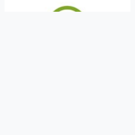
Milliók lettek az orrcseppek függői
Tüneteik komolysága miatt a krónikus betegségben szenvedők
végül a gyógyszertárakban kapható ...
A juharszirup egészségre gyakorolt jótékony
hatása 7 pontban és 3 recept
A juharszirup tápanyagtartalma: