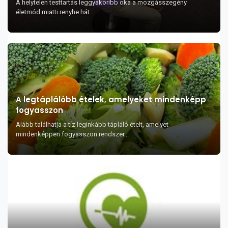
A helytelen testtartás leggyakoribb oka a mozgásszegény
életmód miatti renyhe hát ...
A legtáplálóbb ételek, amelyeket mindenképp
fogyasszon
Alább találhatja a tíz leginkább tápláló ételt, amelyet
mindenképpen fogyasszon rendszer...