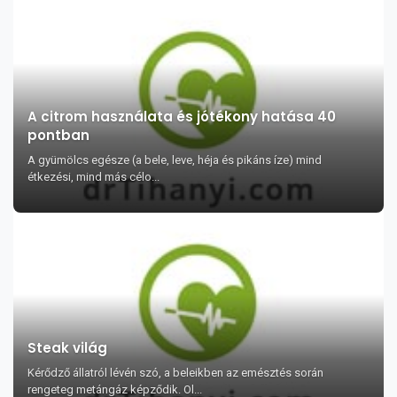
A citrom használata és jótékony hatása 40
pontban
A gyümölcs egésze (a bele, leve, héja és pikáns íze) mind
étkezési, mind más célo...
Steak világ
Kérődző állatról lévén szó, a beleikben az emésztés során
rengeteg metángáz képződik. Ol...