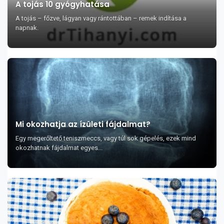
A tojás 10 gyógyhatása
A tojás – főzve, lágyan vagy rántottában – remek indítása a
napnak.
Mi okozhatja az ízületi fájdalmat?
Egy megerőltető teniszmeccs, vagy túl sok gépelés, ezek mind
okozhatnak fájdalmat egyes...