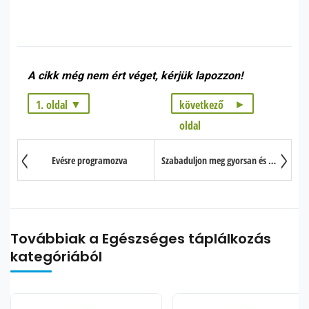
A cikk még nem ért véget, kérjük lapozzon!
1. oldal
következő
oldal
1. oldal: A legjobb természetes hashajtók
2. oldal: A legjobb természetes hashajtók
Evésre programozva
Szabaduljon meg gyorsan és könnyedén a felesleges hasi zsírpárnáktól – jógával.
Továbbiak a Egészséges táplálkozás
kategóriából