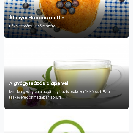
Áfonyás-korpás muffin
Péksütemény 12 fő részére
A gyógyteázás alapelvei
Minden gyógytea alapját egy bázis teakeverék képezi. Ez a
teakeverék önmagában sós, fi...