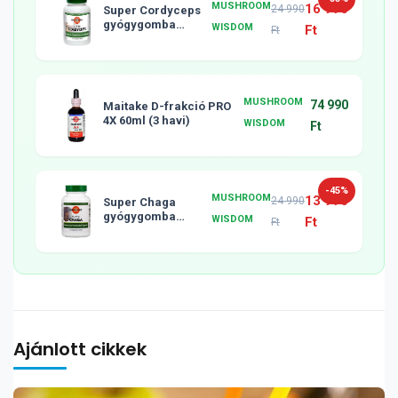
MUSHROOM
16 990
24 990
Super Cordyceps
gyógygomba
WISDOM
Ft
Ft
tabletta, 120db
MUSHROOM
74 990
Maitake D-frakció PRO
4X 60ml (3 havi)
WISDOM
Ft
-45%
MUSHROOM
13 990
24 990
Super Chaga
gyógygomba
WISDOM
Ft
Ft
tabletta, 120db
Ajánlott cikkek