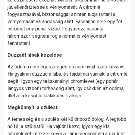
jár, ellenőriztesse a vérnyomását. A citromlé
fogyasztásával, biztonsággal szinten tudja tartani a
vérnyomását várandósság alatt. Facsarjon bele egy fél
citromot egy pohár vízbe. Fogyassza naponta
háromszor, segíteni fog a normális vérnyomást
fenntartani.
Duzzadt lábak kezelése
Az ödéma nem egészséges és nem nyújt szép látványt.
Ha gyakran duzzad a lába, és fájdalmai vannak, a citromlé
segít! Igyon egy teáskanálnyi citromlevet (egy pohár
langyos vízben) terhesség alatt, így csökken az ödéma,
illetve a későbbi kialakulás rizikója.
Megkönnyíti a szülést
A terhesség és a szülés két különböző dolog. A legtöbb
nő fél a szüléstől. Ha vajúdni kezd, igyon egy kis
citromlevet, mézzel keverve, ami megkönnyíti a szülést.