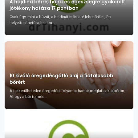
A hajdina bőrre, hajra és egészségre gyakorolt
jótékony hatása 17 pontban
Csak úgy, mint a búzát, a hajdinát is lisztté lehet őrölni, és
helyettesíthető vele a bú...
10 kiváló öregedésgátló olaj a fiatalosabb
bőrért
Az elkerülhetetlen öregedési folyamat hamar meglátszik a bőrön.
Ahogy a bőr termés...