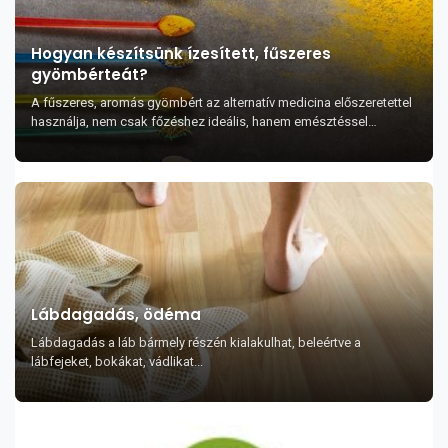
Hogyan készítsünk ízesített, fűszeres
gyömbérteát?
A fűszeres, aromás gyömbért az alternatív medicina előszeretettel
használja, nem csak főzéshez ideális, hanem emésztéssel
összefüggő problémák enyhítésére is k...
Lábdagadás, ödéma
Lábdagadás a láb bármely részén kialakulhat, beleértve a
lábfejeket, bokákat, vádlikat...