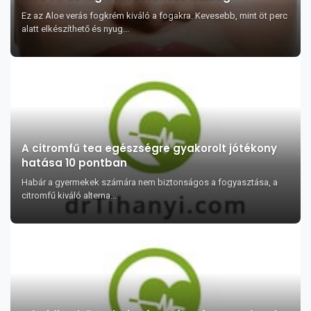
Ez az Aloe verás fogkrém kiváló a fogakra. Kevesebb, mint öt perc
alatt elkészíthető és nyug...
A citromfű tea egészségre gyakorolt jótékony
hatása 10 pontban
Habár a gyermekek számára nem biztonságos a fogyasztása, a
citromfű kiváló alterna...