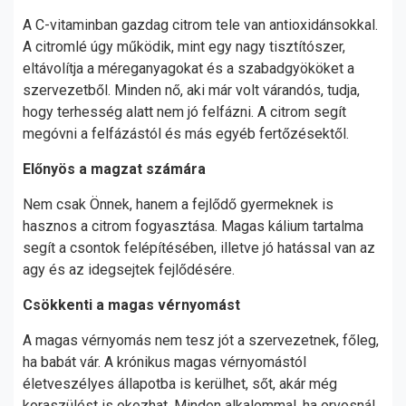
A C-vitaminban gazdag citrom tele van antioxidánsokkal.
A citromlé úgy működik, mint egy nagy tisztítószer,
eltávolítja a méreganyagokat és a szabadgyököket a
szervezetből. Minden nő, aki már volt várandós, tudja,
hogy terhesség alatt nem jó felfázni. A citrom segít
megóvni a felfázástól és más egyéb fertőzésektől.
Előnyös a magzat számára
Nem csak Önnek, hanem a fejlődő gyermeknek is
hasznos a citrom fogyasztása. Magas kálium tartalma
segít a csontok felépítésében, illetve jó hatással van az
agy és az idegsejtek fejlődésére.
Csökkenti a magas vérnyomást
A magas vérnyomás nem tesz jót a szervezetnek, főleg,
ha babát vár. A krónikus magas vérnyomástól
életveszélyes állapotba is kerülhet, sőt, akár még
koraszülést is okozhat. Minden alkalommal, ha orvosnál