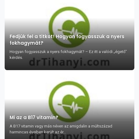
Fedjük fel a titkot! Hogyan fogyasszuk a nyers
fokhagymát?
Hogyan fogyasszuk a nyers fokhagymát? – Ez itt a valódi „égető”
kérdés.
Mi az a B17 vitamin?
A B17 vitamin vagy más néven az amigdalin a múltszázad
harmincas éveiben került az ér...