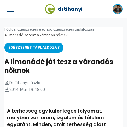
drtihanyi
Főoldal
›
Egészséges életmód
›
Egészséges táplálkozás
›
A limonádé jót tesz a várandós nőknek
EGÉSZSÉGES TÁPLÁLKOZÁS
A limonádé jót tesz a várandós
nőknek
Dr. Tihanyi László
2014. Mar. 19. 18:00
A terhesség egy különleges folyamat,
melyben van öröm, izgalom és félelem
egyaránt. Minden, amit terhesség alatt