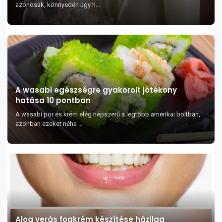
azonosak, könnyedén úgy h...
A wasabi egészségre gyakorolt jótékony
hatása 10 pontban
A wasabi por és krém elég népszerű a legtöbb amerikai boltban,
azonban ezeket néha ...
Aloa verás fogkrém készítése házilag