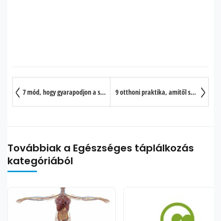
7 mód, hogy gyarapodjon a súlyunk súlyzós edzéssel
9 otthoni praktika, amitől szép lesz az arcbőre
Továbbiak a Egészséges táplálkozás
kategóriából