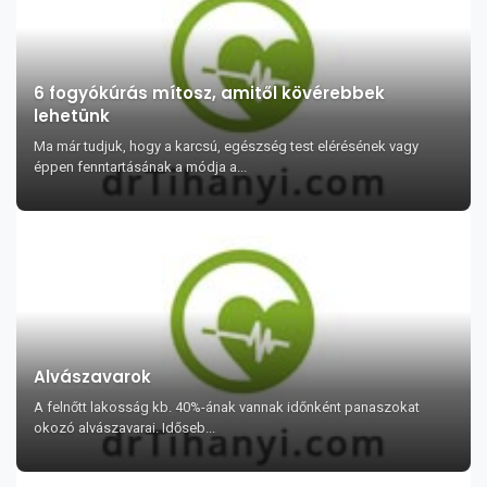
6 fogyókúrás mítosz, amitől kövérebbek
lehetünk
Ma már tudjuk, hogy a karcsú, egészség test elérésének vagy
éppen fenntartásának a módja a...
Alvászavarok
A felnőtt lakosság kb. 40%-ának vannak időnként panaszokat
okozó alvászavarai. Időseb...