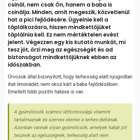
csinál, nem csak Ön, hanem a baba is
csinálja. Minden, amit megeszik, közvetlenül
hat a pici fejlődésére. Ügyelnie kell a
táplálkozásra, hiszen mindkettőjüket
táplálnia kell. Ez nem mértéktelen evést
jelent. Végezzen egy kis kutató munkát, mi
tesz jót, őrzi meg az egészségét és ad
biztonságot mindkettőjüknek ebben az
időszakban.
Orvosok által bizonyított, hogy terhesség alatt nyugodtan
ihat limonádét, nem okoz kárt a baba fejlődésében.
Emellett több pozitív hatása is van.
A gyümölcsök számos létfontosságú vitamint
tartalmaznak és szerves elemei a terhes-diétának.
Azonban vannak olyan gyümölcsök, amelyek habár jót
tesznek az egészségnek, terhesség alatt nem