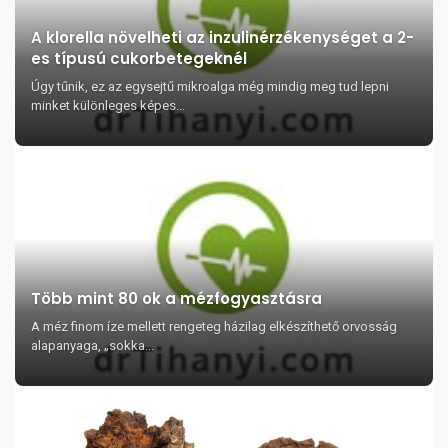
A klorella növelheti az inzulinérzékenységet a 2-
es típusú cukorbetegeknél
Úgy tűnik, ez az egysejtű mikroalga még mindig meg tud lepni
minket különleges képes...
Több mint 80 ok a mézfogyasztásra
A méz finom íze mellett rengeteg házilag elkészíthető orvosság
alapanyaga, „sokka...