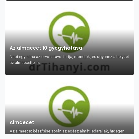
Az almaecet 10 gyógyhatása
Napi egy alma az orvost távol tartja, mondják, és ugyanez a helyzet
az almaecettel is...
Almaecet
Az almaecet készítése során az egész almát ledarálják, hidegen
sajtolják, majd fah...