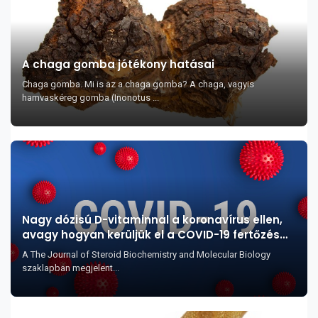
A chaga gomba jótékony hatásai
Chaga gomba. Mi is az a chaga gomba? A chaga, vagyis
hamvaskéreg gomba (Inonotus ...
Nagy dózisú D-vitaminnal a koronavírus ellen,
avagy hogyan kerüljük el a COVID-19 fertőzés
legsúlyosabb szövődményeit?
A The Journal of Steroid Biochemistry and Molecular Biology
szaklapban megjelent...