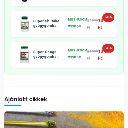
-45%
MUSHROOM
13 990
24 990
Super Shiitake
gyógygomba
WISDOM
Ft
Ft
tabletta, 120db
-45%
MUSHROOM
13 990
24 990
Super Chaga
gyógygomba
WISDOM
Ft
Ft
tabletta, 120db
Ajánlott cikkek