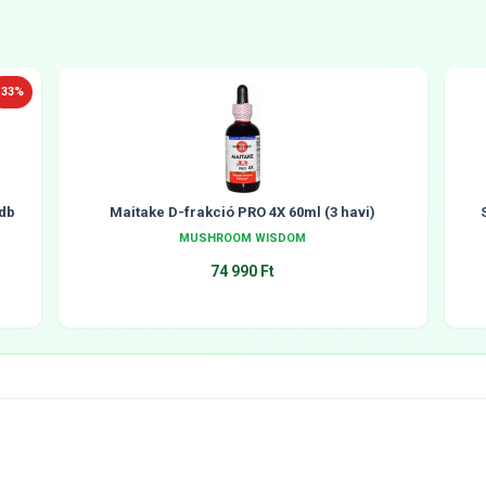
-33%
db
Maitake D-frakció PRO 4X 60ml (3 havi)
MUSHROOM WISDOM
74 990 Ft