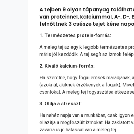
A tejben 9 olyan tápanyag található
van proteinnel, kalciummal, A-, D-, 
felnőttnek 3 csésze tejet kéne nap
1. Természetes protein-forrás:
A meleg tej az egyik legjobb természetes pro
máris jól kezdődik. A tej segít az izmok fel
2. Kiváló kalcium-forrás:
Ha szeretné, hogy fogai erősek maradjanak, a
(azoknál, akiknek érzékenyek a fogaik). Mivel
csontokat. A meleg tej fogyasztása étkezése
3. Oldja a stresszt:
Ha nehéz napja van a munkában, csak igyon eg
ellazítja a megfeszült izmokat. Ha zaklatott 
zavarra is jó hatással van a meleg tej.