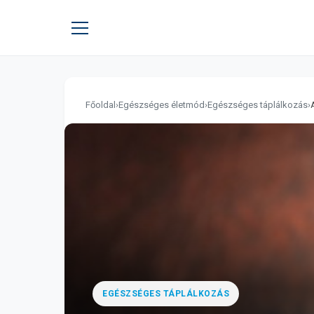
Főoldal
›
Egészséges életmód
›
Egészséges táplálkozás
›
EGÉSZSÉGES TÁPLÁLKOZÁS