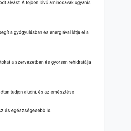
godt alvást. A tejben lévő aminosavak ugyanis
segít a gyógyulásban és energiával látja el a
litokat a szervezetben és gyorsan rehidratálja
odtan tudjon aludni, és az emésztése
lesz és egészségesebb is.