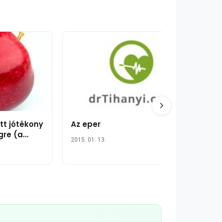
tt jótékony
Az eper
gre (a
2015. 01. 13.
epni)