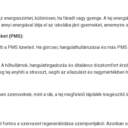
 energiaszintet, különösen, ha fáradt vagy gyenge. A tej energiáva
g annyi energiával látja el az iskolába járó gyermeket, amennyi
eket (PMS):
ti a PMS tüneteit. Ha görcsei, hangulathullámzásai és más PMS t
 A hőhullámok, hangulatingadozás és általános diszkomfort érzé
 tej enyhíti a stresszt, segíti az ellazulást és nagymértékben h
en szenvednek, mint a rák, a tej megfelelő táplálék-kiegészítő 
vül fontos a szervezet regenerálódása szempontjából. Azonban 