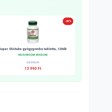
-45%
Super Shiitake gyógygomba tabletta, 120db
MUSHROOM WISDOM
24 990 Ft
13 990 Ft