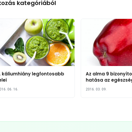
kozás kategóriából
 káliumhiány legfontosabb
Az alma 9 bizonyíto
elei
hatása az egészsé
hatodik megfogja l
016. 06. 16.
2016. 03. 09.