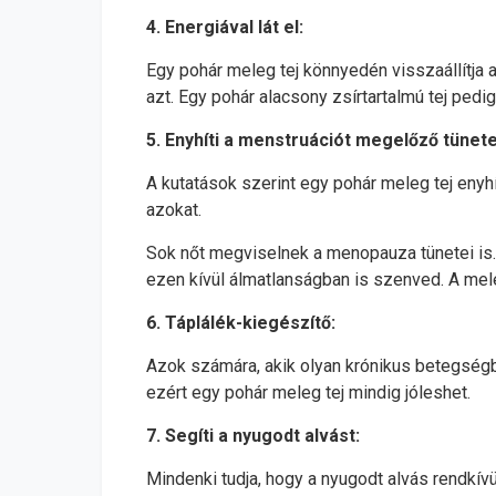
4. Energiával lát el:
Egy pohár meleg tej könnyedén visszaállítja az
azt. Egy pohár alacsony zsírtartalmú tej pedi
5. Enyhíti a menstruációt megelőző tünet
A kutatások szerint egy pohár meleg tej enyhí
azokat.
Sok nőt megviselnek a menopauza tünetei is.
ezen kívül álmatlanságban is szenved. A meleg
6. Táplálék-kiegészítő:
Azok számára, akik olyan krónikus betegségb
ezért egy pohár meleg tej mindig jóleshet.
7. Segíti a nyugodt alvást:
Mindenki tudja, hogy a nyugodt alvás rendkí