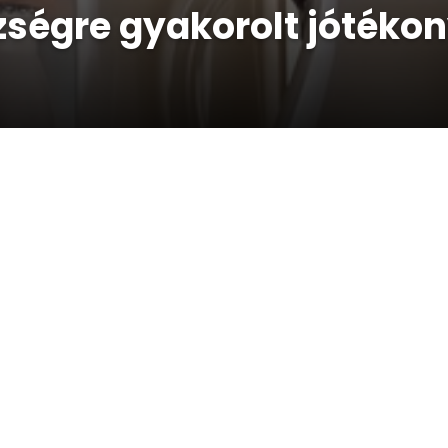
zségre gyakorolt jótéko