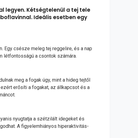
l legyen. Kétségtelenül a tej tele
iboflavinnal. Ideális esetben egy
n. Egy csésze meleg tej reggelire, és a nap
ium létfontosságú a csontok számára.
ulnak meg a fogak úgy, mint a hideg tejtől
ezért erősíti a fogakat, az állkapcsot és a
máncot.
anis nyugtatja a szétzilált idegeket és
ugodhat. A figyelemhiányos hiperaktivitás-