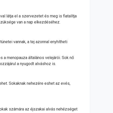
l látja el a szervezetet és meg is fiatalítja
re szüksége van a nap elkezdéséhez.
ünetei vannak, a tej azonnal enyhítheti
s a menopauza általános velejárói. Sok nő
ozzájárul a nyugodt alváshoz is.
lehet. Sokaknak nehezére eshet az evés,
sokak számára az éjszakai alvás nehézséget