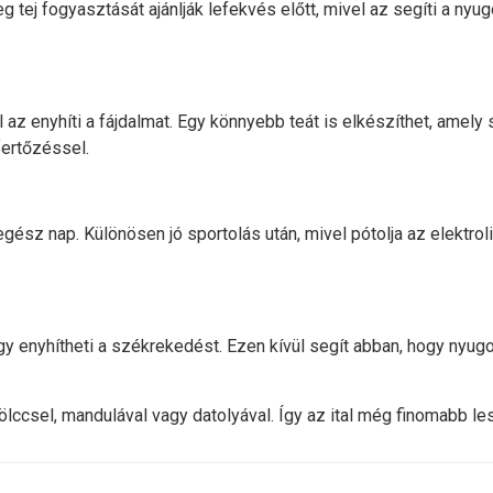
g tej fogyasztását ajánlják lefekvés előtt, mivel az segíti a nyu
el az enyhíti a fájdalmat. Egy könnyebb teát is elkészíthet, amely 
 fertőzéssel.
 egész nap. Különösen jó sportolás után, mivel pótolja az elektro
így enyhítheti a székrekedést. Ezen kívül segít abban, hogy nyug
mölccsel, mandulával vagy datolyával. Így az ital még finomabb 