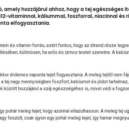
, amely hozzájárul ahhoz, hogy a tej egészséges ita
B12-vitaminnal, káliummal, foszforral, niacinnal és r
onta elfogyasztania.
tein és vitamin-forrás, ezért fontos, hogy az étrend része legye
építésében, különösen, ha erős és izmos testet szeretne. A kalc
kkor érdemes naponta tejet fogyasztania. A meleg tejtől nem fájd
 a tej nagy mennyiségben foszfort, kalciumot és jódot tartalmaz, 
k között hozzájárul a száj egészségéhez is, mivel védi a fogzo
y pohár meleg tejet, hogy azonnal ellazulhasson. A meleg tej ugy
vagy feszült, csak igyon egy pohár meleg tejet, így hamar megny