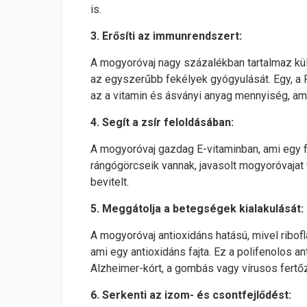
is.
3. Erősíti az immunrendszert:
A mogyoróvaj nagy százalékban tartalmaz külö
az egyszerűbb fekélyek gyógyulását. Egy, a 
az a vitamin és ásványi anyag mennyiség, a
4. Segít a zsír feloldásában:
A mogyoróvaj gazdag E-vitaminban, ami egy f
rángógörcseik vannak, javasolt mogyoróvajat f
bevitelt.
5. Meggátolja a betegségek kialakulását:
A mogyoróvaj antioxidáns hatású, mivel riboflav
ami egy antioxidáns fajta. Ez a polifenolos 
Alzheimer-kórt, a gombás vagy vírusos fertő
6. Serkenti az izom- és csontfejlődést: