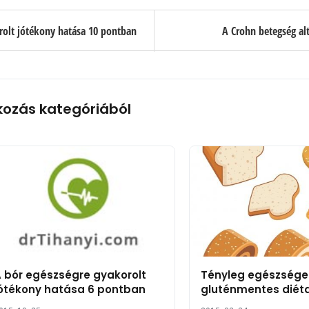
rolt jótékony hatása 10 pontban
A Crohn betegség al
kozás kategóriából
 bór egészségre gyakorolt
Tényleg egészsége
ótékony hatása 6 pontban
gluténmentes diét