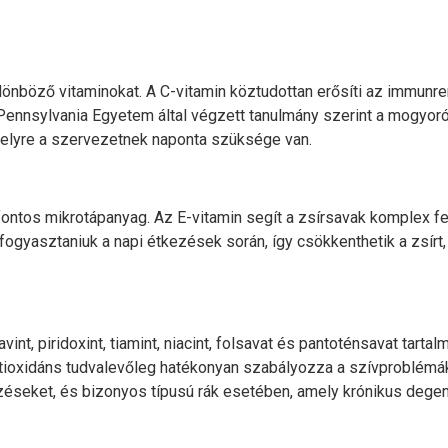
nböző vitaminokat. A C-vitamin köztudottan erősíti az immunren
Pennsylvania Egyetem által végzett tanulmány szerint a mogyoró
melyre a szervezetnek naponta szüksége van.
ontos mikrotápanyag. Az E-vitamin segít a zsírsavak komplex f
ogyasztaniuk a napi étkezések során, így csökkenthetik a zsírt, 
int, piridoxint, tiamint, niacint, folsavat és pantoténsavat tartal
antioxidáns tudvalevőleg hatékonyan szabályozza a szívproblémá
zéseket, és bizonyos típusú rák esetében, amely krónikus degene