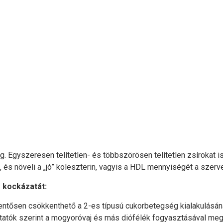
 Egyszeresen telítetlen- és többszörösen telítetlen zsírokat is 
 és növeli a „jó” koleszterin, vagyis a HDL mennyiségét a szerv
 kockázatát:
ntősen csökkenthető a 2-es típusú cukorbetegség kialakulásának
kutatók szerint a mogyoróvaj és más diófélék fogyasztásával me