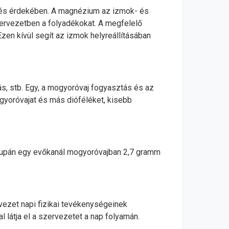
és érdekében. A magnézium az izmok- és
zervezetben a folyadékokat. A megfelelő
n kívül segít az izmok helyreállításában
s, stb. Egy, a mogyoróvaj fogyasztás és az
gyoróvajat és más dióféléket, kisebb
supán egy evőkanál mogyoróvajban 2,7 gramm
vezet napi fizikai tevékenységeinek
 látja el a szervezetet a nap folyamán.