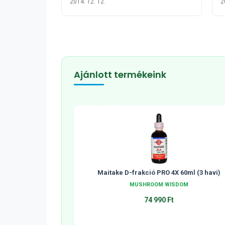
2014. 12. 12.
2
Ajánlott termékeink
Maitake D-frakció PRO 4X 60ml (3 havi)
MUSHROOM WISDOM
74 990 Ft