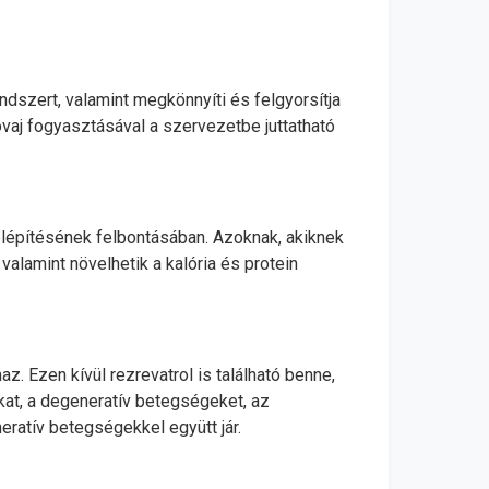
dszert, valamint megkönnyíti és felgyorsítja
vaj fogyasztásával a szervezetbe juttatható
elépítésének felbontásában. Azoknak, akiknek
valamint növelhetik a kalória és protein
maz. Ezen kívül rezrevatrol is található benne,
kat, a degeneratív betegségeket, az
ratív betegségekkel együtt jár.