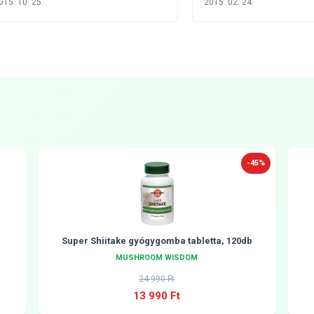
015. 10. 25.
2015. 02. 24.
-45%
Super Shiitake gyógygomba tabletta, 120db
MUSHROOM WISDOM
24 990 Ft
13 990 Ft