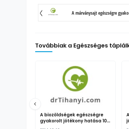
A márványsajt egészségre gyako
Továbbiak a Egészséges táplál
A biozöldségek egészségre
A
gyakorolt jótékony hatása 10
j
pontban