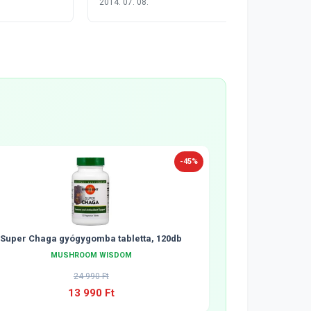
2014. 07. 08.
-45%
Super Chaga gyógygomba tabletta, 120db
MUSHROOM WISDOM
24 990 Ft
13 990 Ft