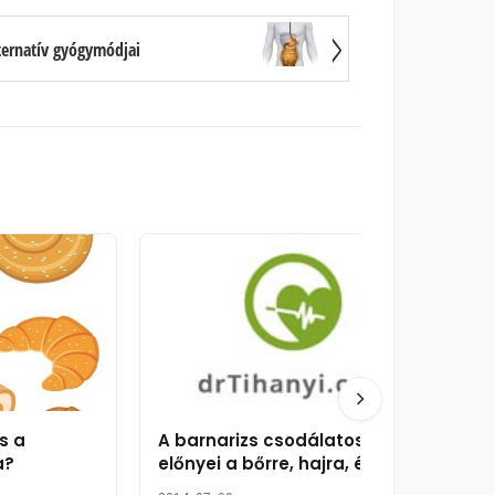
ternatív gyógymódjai
s a
A barnarizs csodálatos
a?
előnyei a bőrre, hajra, és az
egészségre