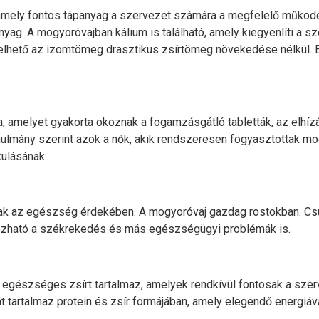
mely fontos tápanyag a szervezet számára a megfelelő működ
yag. A mogyoróvajban kálium is található, amely kiegyenlíti a s
hető az izomtömeg drasztikus zsírtömeg növekedése nélkül. Eze
amelyet gyakorta okoznak a fogamzásgátló tabletták, az elhízá
ulmány szerint azok a nők, akik rendszeresen fogyasztottak mo
kulásának.
ak az egészség érdekében. A mogyoróvaj gazdag rostokban. C
yozható a székrekedés és más egészségügyi problémák is.
 egészséges zsírt tartalmaz, amelyek rendkívül fontosak a szer
tartalmaz protein és zsír formájában, amely elegendő energiával