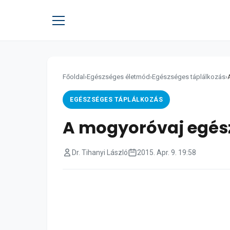
Főoldal
›
Egészséges életmód
›
Egészséges táplálkozás
›
EGÉSZSÉGES TÁPLÁLKOZÁS
A mogyoróvaj egész
Dr. Tihanyi László
2015. Apr. 9. 19:58