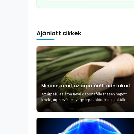
Ajánlott cikkek
Minden, amit az árpafűről tudni akart
Az árpafű az árpa nevű gabonaféle frissen hajtott
levele, árpalevélnek vagy árpazöldnek is szokták
nevezni. Klorofilt, vitaminokat, ásványi anyagokat, ...