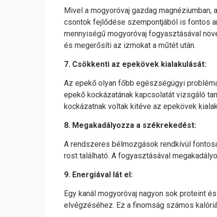
Mivel a mogyoróvaj gazdag magnéziumban, a
csontok fejlődése szempontjából is fontos an
mennyiségű mogyoróvaj fogyasztásával növel
és megerősíti az izmokat a műtét után.
7. Csökkenti az epekövek kialakulását:
Az epekő olyan főbb egészségügyi probléma, 
epekő kockázatának kapcsolatát vizsgáló tan
kockázatnak voltak kitéve az epekövek kiala
8. Megakadályozza a székrekedést:
A rendszeres bélmozgások rendkívül fontos
rost található. A fogyasztásával megakadál
9. Energiával lát el:
Egy kanál mogyoróvaj nagyon sok proteint és
elvégzéséhez. Ez a finomság számos kalóriát 