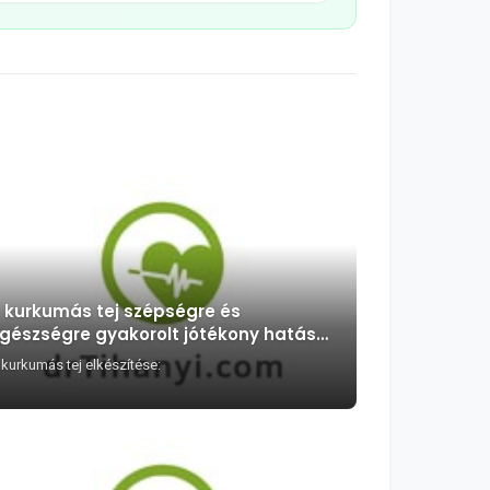
 kurkumás tej szépségre és
gészségre gyakorolt jótékony hatása
6 pontban
 kurkumás tej elkészítése: