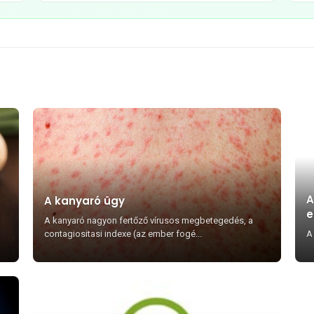
A
A kanyaró ügy
e
A kanyaró nagyon fertőző vírusos megbetegedés, a
1
contagiositasi indexe (az ember fogé...
A