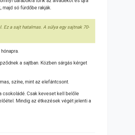
ömnyi darabokra törik az alvadékot és újra
, majd só fürdőbe rakják.
Ez a sajt hatalmas. A súlya egy sajtnak 70-
 hónapra.
épződnek a sajtban. Közben sárgás kérget
mas, színe, mint az elefántcsont.
a csokoládé. Csak keveset kell belőle
lőétel. Mindig az étkezések végét jelenti a