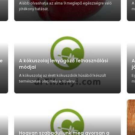
lepni)
Alább olvashatja az alma 9 meglepő egészségre való
A
jótékony hatását.
me
re
A kókuszolaj lenyűgöző felhasználási
A
módjai
j
A kókuszolaj az érett kókuszdiók húsából készült
E
természetes olaj, mely a növényi...
m
Hogyan szabaduljunk meg gyorsan a