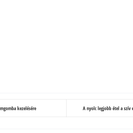
ömgomba kezelésére
A nyolc legjobb étel a szí