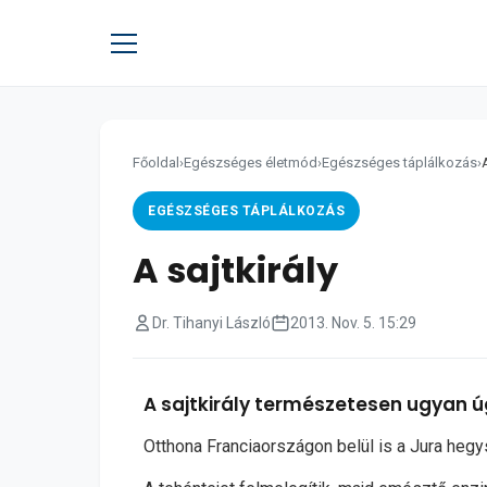
Főoldal
›
Egészséges életmód
›
Egészséges táplálkozás
›
EGÉSZSÉGES TÁPLÁLKOZÁS
A sajtkirály
Dr. Tihanyi László
2013. Nov. 5. 15:29
A sajtkirály természetesen ugyan úgy
Otthona Franciaországon belül is a Jura hegy