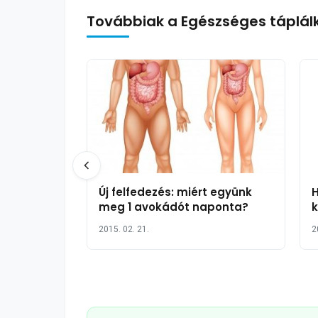
Továbbiak a Egészséges táplál
Új felfedezés: miért együnk
H
meg 1 avokádót naponta?
k
n
2015. 02. 21.
2
m