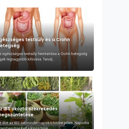
gészséges testsúly és a Crohn
etegség
z egészséges testsúly fenntartása a Crohn betegség
yik legnagyobb kihívása. Tanulj...
z IBS okozta székrekedés
egszüntetése
z élet az IBS-sel mindennapos kihívást jelent. Naponta
embesülnie kell a kínos tüne...