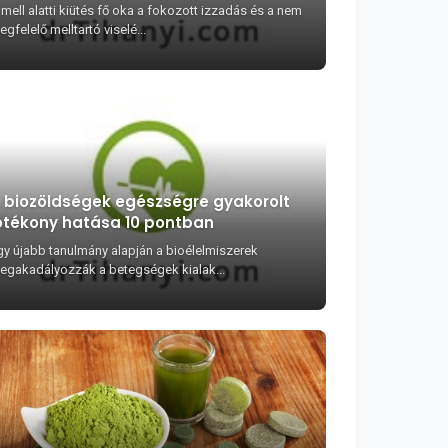
 mell alatti kiütés fő oka a fokozott izzadás és a nem
gfelelő melltartó viselé...
 biozöldségek egészségre gyakorolt
ótékony hatása 10 pontban
gy újabb tanulmány alapján a bioélelmiszerek
egakadályozzák a betegségek kialak...