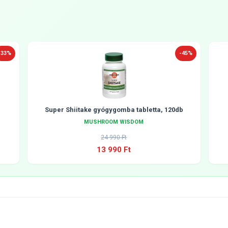
-33%
-45%
Super Shiitake gyógygomba tabletta, 120db
MUSHROOM WISDOM
24 990 Ft
13 990 Ft