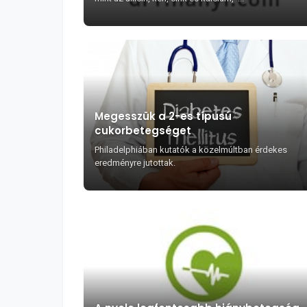
Megesszük a 2-es típusú
cukorbetegséget
Philadelphiában kutatók a közelmúltban érdekes
eredményre jutottak.