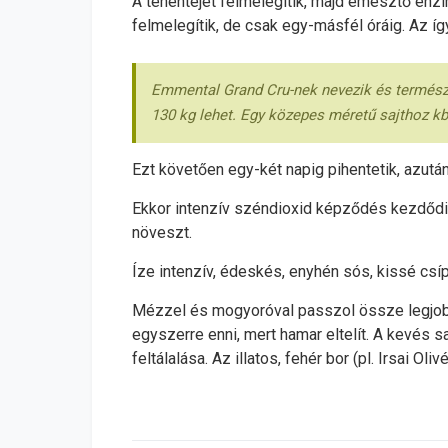
A tehéntejet felmelegítik, majd emésztő enzi
felmelegítik, de csak egy-másfél óráig. Az íg
Emmental Grand Cru-nek nevezik és természet
130 kg lehet. Egy közepes méretű sajthoz kb.
Ezt követően egy-két napig pihentetik, azutá
Ekkor intenzív széndioxid képződés kezdődik
növeszt.
Íze intenzív, édeskés, enyhén sós, kissé csíp
Mézzel és mogyoróval passzol össze legjobba
egyszerre enni, mert hamar eltelít. A kevés 
feltálalása. Az illatos, fehér bor (pl. Irsai Oli