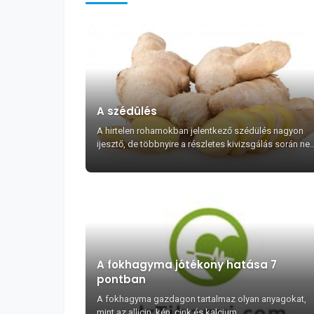
A szédülés
A hirtelen rohamokban jelentkező szédülés nagyon
ijesztő, de többnyire a részletes kivizsgálás során ne
találnak semmi szervi okot és ekkor a beteg meg...
A fokhagyma jótékony hatása 7
pontban
A fokhagyma gazdagon tartalmaz olyan anyagokat,
mint az allicin, kén, cink és kalcium, ...