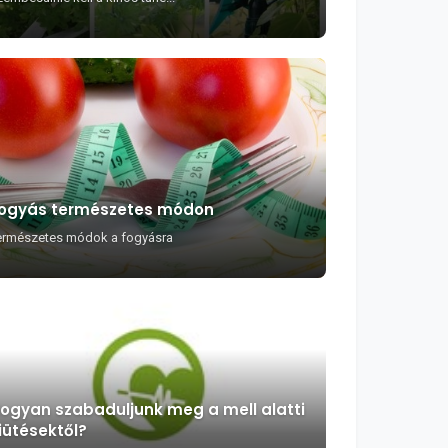
ogyás természetes módon
ermészetes módok a fogyásra
ogyan szabaduljunk meg a mell alatti
iütésektől?