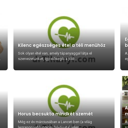
E
Kilenc egészséges étel a téli menühöz
b
Sok olyan étel van, amely tápanyaggal látja el
A
m
szervezetünket, így elősegíti a jólé...
eg
A
Horus becsukta mindkét szemét
m
Még ez év márciusában a Lancet-ben (a világ
A
legrangosabb orvosi folyóirata) jelen...
sz