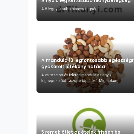
A nyolc legfontosabb hiánybetegség
A 8 leggyakoribb hiánybetegség.
A mandula 10 legfontosabb egészség
gyakorolt jótékony hatása
A változatos és ízletes mandula az egyik
legnépszerűbb „szupertáplálék”. Míg sokan, ...
5 remek ötlet az ételek frissen és