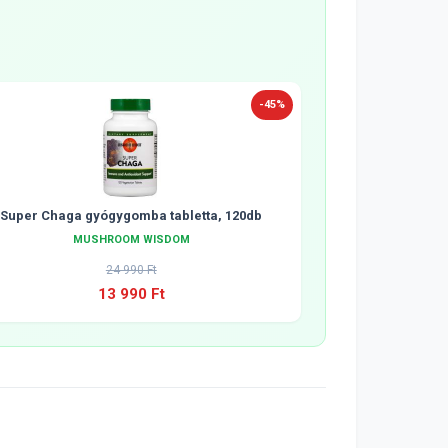
-45%
Super Chaga gyógygomba tabletta, 120db
MUSHROOM WISDOM
24 990 Ft
13 990 Ft