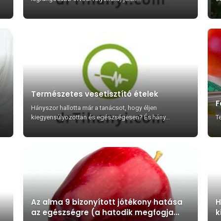
Természetes vesetisztító ételek
F
Hányszor hallotta már a tanácsot, hogy éljen
kiegyensúlyozottan és egészségesen? És hány...
T
Az alma 9 bizonyított jótékony hatása
H
az egészségre (a hatodik megfogja
k