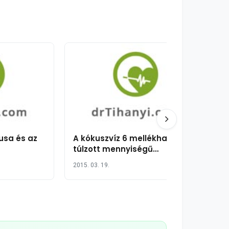
usa és az
A kókuszvíz 6 mellékhatása
túlzott mennyiségű
fogyasztás esetén
2015. 03. 19.