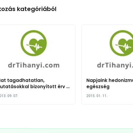
kozás kategóriából
at tagadhatatlan,
Napjaink hedonizm
utatásokkal bizonyított érv a
egészség
api zöldtea fogyasztás
013. 09. 07.
2015. 01. 11.
ellett