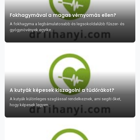
Fokhagymával a magas vérnyomás ellen?
A fokhagyma a legbámulatosabb és legsokoldalúbb fűszer- és
gyógynövények egyike....
A kutyák képesek kiszagolni a tüdőrákot?
A kutyák különleges szaglással rendelkeznek, ami segíti őket,
hogy képesek legyen...