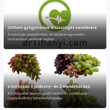
Otthoni gyógymódok a tüsszögés kezelésére
A tüsszögés idegesítő lehet, de valójában egy védelmi
mechanizmus, amelynek segítsé...
A borkősav 3 jótékony- és 2 mellékhatása
A borkősavnak számos pozitív hatása van, például segít
megszabadulni a különféle betegsége...