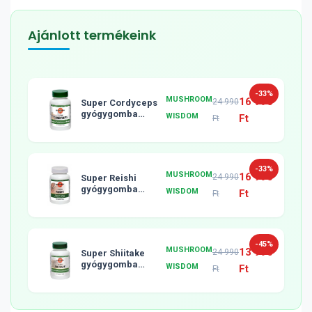
Ajánlott termékeink
-33%
MUSHROOM
16 990
24 990
Super Cordyceps
gyógygomba
WISDOM
Ft
Ft
tabletta, 120db
-33%
MUSHROOM
16 990
24 990
Super Reishi
gyógygomba
WISDOM
Ft
Ft
tabletta, 120db
-45%
MUSHROOM
13 990
24 990
Super Shiitake
gyógygomba
WISDOM
Ft
Ft
tabletta, 120db