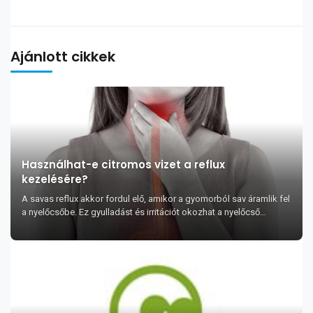
Ajánlott cikkek
Használhat-e citromos vizet a reflux
kezelésére?
A savas reflux akkor fordul elő, amikor a gyomorból sav áramlik fel
a nyelőcsőbe. Ez gyulladást és irritációt okozhat a nyelőcső
nyálkahártyájában. Ilyenkor égő é...