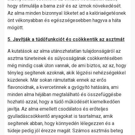
hogy stimulálja a barna zsír és az izmok növekedését.
Az alma minden bizonnyal löketet ad a kalóriaégetésnek
önt vékonyabban és egészségesebben hagyva a háta
mögött.
5. Javítják a tüdőfunkciót és csökkentik az asztmát
A kutatások az alma utánozhatatlan tulajdonságáról az
asztma tüneteinek és súlyosságának csökkentésében
még mindig csak úton vannak, de ami biztos, az az, hogy
tényleg segítenek azoknak, akik légzési nehézségekkel
küzdenek. Már sokan rámutattak ennek az erős
flavonoidnak, a kvercetinnek a gyógyító hatására, ami
minden alma héjában megtalálható és összefüggésbe
hozható azzal, hogy a tüdő működését kiemelkedően
javítja. Az alma emellett csodálatos és erőteljes
gyulladáscsökkentő anyagokat is tasrtalmaz, amik
segítenek abban, hogy könnyedén lélegezzen és a
tüdeje pedig jól érezze magát. Számos asztmás beteg