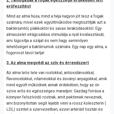
2. Támogatják a fogak egészsége érdekében tett
erőfeszítést
Mind az alma húsa, mind a héja nagyon jót tesz a fogak
számára, mivel ezek együttműködve megtisztítják azt a
baktériumtól, plakkoktól és savas lerakódásoktól. Egy
almaszelet elrágcsálása stimulálja a nyál kiválasztását,
ami lúgosítja a szájat és nem hagy semmilyen
lehetőséget a baktériumok számára. Egy nap egy alma, a
fogorvost távol tartja!
3. Az alma megvédi az szív és érrendszert
Az alma telis tele van rostokkal, antioxidánsokkal,
flavonoidokkal, vitaminokkal és ásványi anyagokkal, amik
mind együtt működnek annak érdekében, hogy az ön
szive erős és egészséges maradjon. Gazdag forrása a
könnyen felszívódó rostnak, amit pektinnek neveznek,
ami bizonyítottan segít lejebb vinni a rossz koleszterin (
LDL) szintet a szervezetben, ezzel artériáit tisztán és