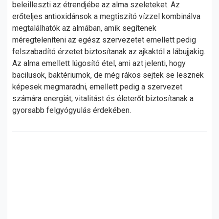
beleilleszti az étrendjébe az alma szeleteket. Az
erőteljes antioxidánsok a megtiszító vízzel kombinálva
megtalálhatók az almában, amik segítenek
méregteleníteni az egész szervezetet emellett pedig
felszabadító érzetet biztosítanak az ajkaktól a lábujjakig.
Az alma emellett lúgosító étel, ami azt jelenti, hogy
bacilusok, baktériumok, de még rákos sejtek se lesznek
képesek megmaradni, emellett pedig a szervezet
számára energiát, vitalitást és életerőt biztosítanak a
gyorsabb felgyógyulás érdekében.