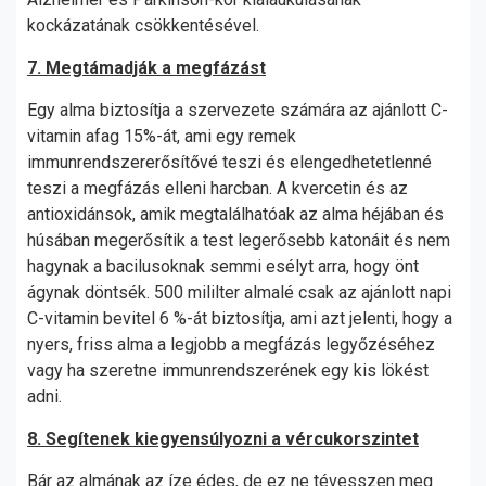
kockázatának csökkentésével.
7. Megtámadják a megfázást
Egy alma biztosítja a szervezete számára az ajánlott C-
vitamin afag 15%-át, ami egy remek
immunrendszererősítővé teszi és elengedhetetlenné
teszi a megfázás elleni harcban. A kvercetin és az
antioxidánsok, amik megtalálhatóak az alma héjában és
húsában megerősítik a test legerősebb katonáit és nem
hagynak a bacilusoknak semmi esélyt arra, hogy önt
ágynak döntsék. 500 mililter almalé csak az ajánlott napi
C-vitamin bevitel 6 %-át biztosítja, ami azt jelenti, hogy a
nyers, friss alma a legjobb a megfázás legyőzéséhez
vagy ha szeretne immunrendszerének egy kis lökést
adni.
8. Segítenek kiegyensúlyozni a vércukorszintet
Bár az almának az íze édes, de ez ne tévesszen meg