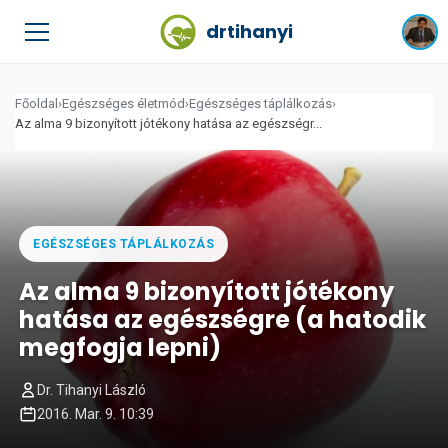
drtihanyi
Főoldal
›
Egészséges életmód
›
Egészséges táplálkozás
›
Az alma 9 bizonyított jótékony hatása az egészségr...
EGÉSZSÉGES TÁPLÁLKOZÁS
Az alma 9 bizonyított jótékony
hatása az egészségre (a hatodik
megfogja lepni)
Dr. Tihanyi László
2016. Mar. 9. 10:39