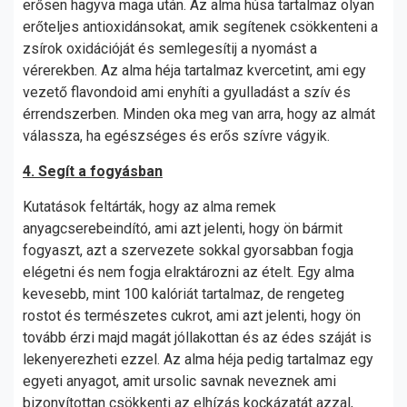
erősen hagyva maga után. Az alma húsa tartalmaz olyan
erőteljes antioxidánsokat, amik segítenek csökkenteni a
zsírok oxidációját és semlegesítij a nyomást a
vérerekben. Az alma héja tartalmaz kvercetint, ami egy
vezető flavondoid ami enyhíti a gyulladást a szív és
érrendszerben. Minden oka meg van arra, hogy az almát
válassza, ha egészséges és erős szívre vágyik.
4. Segít a fogyásban
Kutatások feltárták, hogy az alma remek
anyagcserebeindító, ami azt jelenti, hogy ön bármit
fogyaszt, azt a szervezete sokkal gyorsabban fogja
elégetni és nem fogja elraktározni az ételt. Egy alma
kevesebb, mint 100 kalóriát tartalmaz, de rengeteg
rostot és természetes cukrot, ami azt jelenti, hogy ön
tovább érzi majd magát jóllakottan és az édes száját is
lekenyerezheti ezzel. Az alma héja pedig tartalmaz egy
egyeti anyagot, amit ursolic savnak neveznek ami
bizonyítottan csökkenti az elhízás kockázatát azzal,