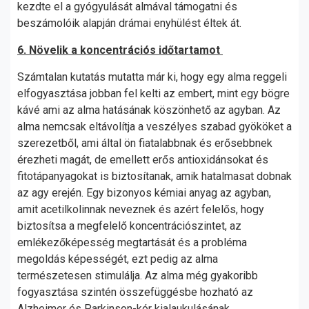
kezdte el a gyógyulását almával támogatni és
beszámolóik alapján drámai enyhülést éltek át.
6. Növelik a koncentrációs időtartamot
Számtalan kutatás mutatta már ki, hogy egy alma reggeli
elfogyasztása jobban fel kelti az embert, mint egy bögre
kávé ami az alma hatásának köszönhető az agyban. Az
alma nemcsak eltávolítja a veszélyes szabad gyököket a
szerezetből, ami által ön fiatalabbnak és erősebbnek
érezheti magát, de emellett erős antioxidánsokat és
fitotápanyagokat is biztosítanak, amik hatalmasat dobnak
az agy erején. Egy bizonyos kémiai anyag az agyban,
amit acetilkolinnak neveznek és azért felelős, hogy
biztosítsa a megfelelő koncentrációszintet, az
emlékezőképesség megtartását és a probléma
megoldás képességét, ezt pedig az alma
természetesen stimulálja. Az alma még gyakoribb
fogyasztása szintén összefüggésbe hozható az
Alzheimer és Parkinson-kór kialaukulásának