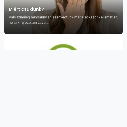
Miért csuklunk?
Valószínűleg mindannyian szenvedtünk már a sokszor kellemetlen,
néha kifejezetten zavar...
A mustárolaj bőrre, hajra és egészségre
gyakorolt jótékony hatása 21 pontban
Ez az olaj sötét sárga színű és kissé csípős ízű.