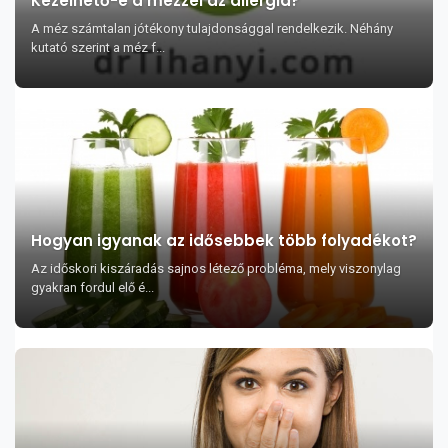
Kezelhető-e a mézzel az allergia?
A méz számtalan jótékony tulajdonsággal rendelkezik. Néhány
kutató szerint a méz f...
Hogyan igyanak az idősebbek több folyadékot?
Az időskori kiszáradás sajnos létező probléma, mely viszonylag
gyakran fordul elő é...