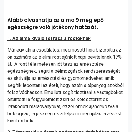
Alább olvashatja az alma 9 meglepő
egészségre való jótékony hatását.
1. Az alma kiváló forrása a rostoknak
Már egy alma csodálatos, megmosott héja biztosítja az
ön számára az élelmi rost ajánlott napi bevitelének 17%-
át. A rost félelmetesen jót tesz az emésztése
egészségnek, segíti a bélmozgások rendszerességét
és aktiválja az emésztési és gyomornedveket, amik
segítik lebontani az ételt, hogy aztán a tápanyag azokból
felszívódhasson. Emellett segít tisztítani a vastagbeket,
eltüntetni a felgyülemlett zsírt és koleszterint és
lerakódott maradványokat, ezzel önnek ajándékozva a
boldogság, egészség és a teljsem megújulás érzésést
kívül és belül.