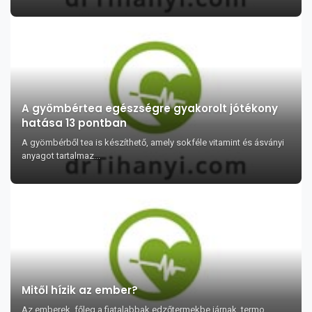
A gyömbértea egészségre gyakorolt jótékony
hatása 13 pontban
A gyömbérből tea is készíthető, amely sokféle vitamint és ásványi
anyagot tartalmaz...
Mitől hízik az ember?
Az emberek, főleg a fiatalabbak edzőtermekbe járnak, termo