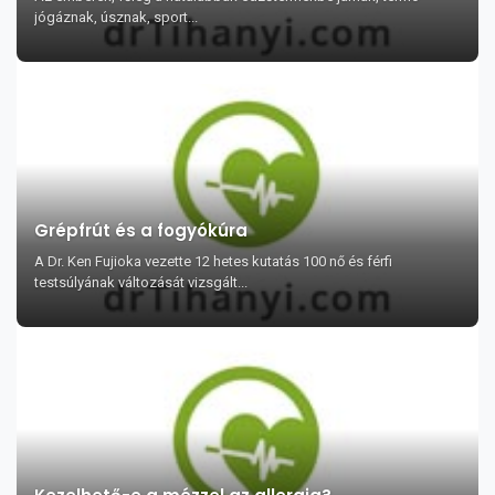
jógáznak, úsznak, sport...
Grépfrút és a fogyókúra
A Dr. Ken Fujioka vezette 12 hetes kutatás 100 nő és férfi
testsúlyának változását vizsgált...