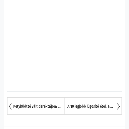
Petyhüdtté vált deréktájon? A 10 legjobb étel, hogy eltüntesse a párnácskákat
A 10 legjobb lúgosító étel, amit minden nap érdemes fogyasztani