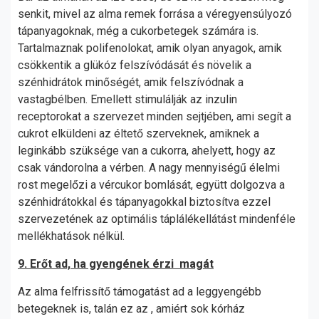
senkit, mivel az alma remek forrása a véregyensúlyozó
tápanyagoknak, még a cukorbetegek számára is.
Tartalmaznak polifenolokat, amik olyan anyagok, amik
csökkentik a glükóz felszívódását és növelik a
szénhidrátok minőségét, amik felszívódnak a
vastagbélben. Emellett stimulálják az inzulin
receptorokat a szervezet minden sejtjében, ami segít a
cukrot elküldeni az éltető szerveknek, amiknek a
leginkább szüksége van a cukorra, ahelyett, hogy az
csak vándorolna a vérben. A nagy mennyiségű élelmi
rost megelőzi a vércukor bomlását, együtt dolgozva a
szénhidrátokkal és tápanyagokkal biztosítva ezzel
szervezetének az optimális táplálékellátást mindenféle
mellékhatások nélkül.
9. Erőt ad, ha gyengének érzi magát
Az alma felfrissítő támogatást ad a leggyengébb
betegeknek is, talán ez az , amiért sok kórház