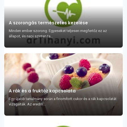
A szorongás természetes kezelése
Minden ember szorong. Egyeseket teljesen megfertőz ez az
állapot, és napi szinten ta...
A rák és a fruktóz kapcsolata
Egy újabb tanulmány során a finomított cukor és a rák kapcsolatát
vizsgálták. Az eredm...