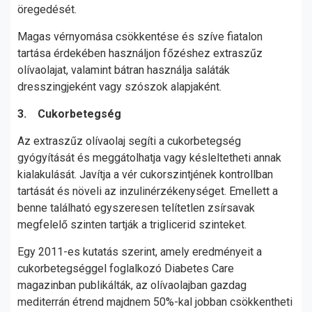
öregedését.
Magas vérnyomása csökkentése és szíve fiatalon
tartása érdekében használjon főzéshez extraszűz
olívaolajat, valamint bátran használja saláták
dresszingjeként vagy szószok alapjaként.
3. Cukorbetegség
Az extraszűz olívaolaj segíti a cukorbetegség
gyógyítását és meggátolhatja vagy késleltetheti annak
kialakulását. Javítja a vér cukorszintjének kontrollban
tartását és növeli az inzulinérzékenységet. Emellett a
benne található egyszeresen telítetlen zsírsavak
megfelelő szinten tartják a triglicerid szinteket.
Egy 2011-es kutatás szerint, amely eredményeit a
cukorbetegséggel foglalkozó Diabetes Care
magazinban publikálták, az olívaolajban gazdag
mediterrán étrend majdnem 50%-kal jobban csökkentheti