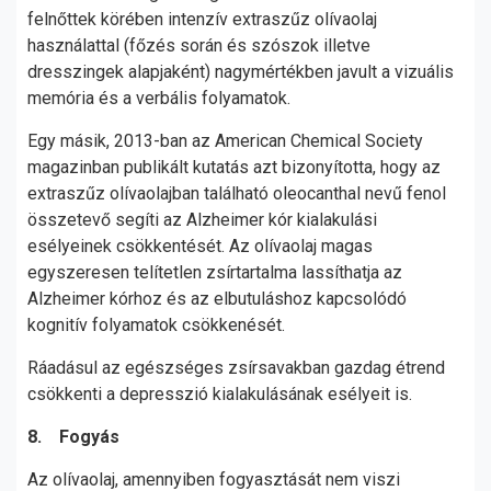
felnőttek körében intenzív extraszűz olívaolaj
használattal (főzés során és szószok illetve
dresszingek alapjaként) nagymértékben javult a vizuális
memória és a verbális folyamatok.
Egy másik, 2013-ban az American Chemical Society
magazinban publikált kutatás azt bizonyította, hogy az
extraszűz olívaolajban található oleocanthal nevű fenol
összetevő segíti az Alzheimer kór kialakulási
esélyeinek csökkentését. Az olívaolaj magas
egyszeresen telítetlen zsírtartalma lassíthatja az
Alzheimer kórhoz és az elbutuláshoz kapcsolódó
kognitív folyamatok csökkenését.
Ráadásul az egészséges zsírsavakban gazdag étrend
csökkenti a depresszió kialakulásának esélyeit is.
8. Fogyás
Az olívaolaj, amennyiben fogyasztását nem viszi