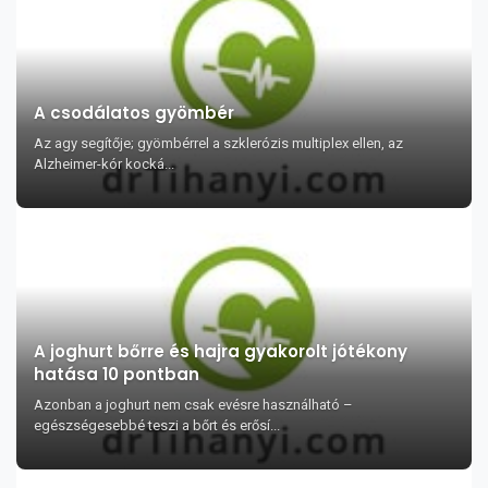
A csodálatos gyömbér
Az agy segítője; gyömbérrel a szklerózis multiplex ellen, az
Alzheimer-kór kocká...
A joghurt bőrre és hajra gyakorolt jótékony
hatása 10 pontban
Azonban a joghurt nem csak evésre használható –
egészségesebbé teszi a bőrt és erősí...