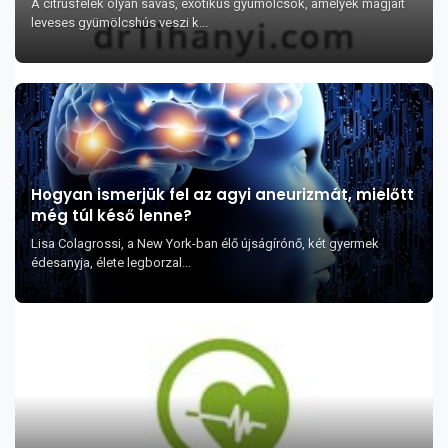
A citrusfélék olyan savas, exotikus gyümölcsök, amelyek magjait
leveses gyümölcshús veszi k...
Hogyan ismerjük fel az agyi aneurizmát, mielőtt
még túl késő lenne?
Lisa Colagrossi, a New York-ban élő újságírónő, két gyermek
édesanyja, élete legborzal...