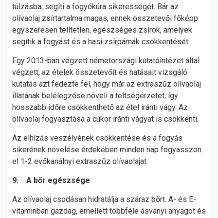
túlzásba, segíti a fogyókúra sikerességét. Bár az
olívaolaj zsírtartalma magas, ennek összetevői főképp
egyszeresen telítetlen, egészséges zsírok, amelyek
segítik a fogyást és a hasi zsírpárnák csökkentését.
Egy 2013-ban végzett németországi kutatóintézet által
végzett, az ételek összetevőit és hatásait vizsgáló
kutatás azt fedezte fel, hogy már az extraszűz olívaolaj
illatának belélegzése növeli a teltségérzetet, így
hosszabb időre csökkenthető az étel iránti vágy. Az
olívaolaj fogyasztása a cukor iránti vágyat is csökkenti.
Az elhízás veszélyének csökkentése és a fogyás
sikerének növelése érdekében minden nap fogyasszon
el 1-2 evőkanálnyi extraszűz olívaolajat.
9. A bőr egészsége
Az olívaolaj csodásan hidratálja a száraz bőrt. A- és E-
vitaminban gazdag, emellett többféle ásványi anyagot és