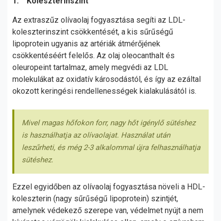
1. Koleszterinszint
Az extraszűz olívaolaj fogyasztása segíti az LDL-
koleszterinszint csökkentését, a kis sűrűségű
lipoprotein ugyanis az artériák átmérőjének
csökkentéséért felelős. Az olaj oleocanthalt és
oleuropeint tartalmaz, amely megvédi az LDL
molekulákat az oxidatív károsodástól, és így az ezáltal
okozott keringési rendellenességek kialakulásától is.
Mivel magas hőfokon forr, nagy hőt igénylő sütéshez
is használhatja az olívaolajat. Használat után
leszűrheti, és még 2-3 alkalommal újra felhasználhatja
sütéshez.
Ezzel egyidőben az olívaolaj fogyasztása növeli a HDL-
koleszterin (nagy sűrűségű lipoprotein) szintjét,
amelynek védekező szerepe van, védelmet nyújt a nem