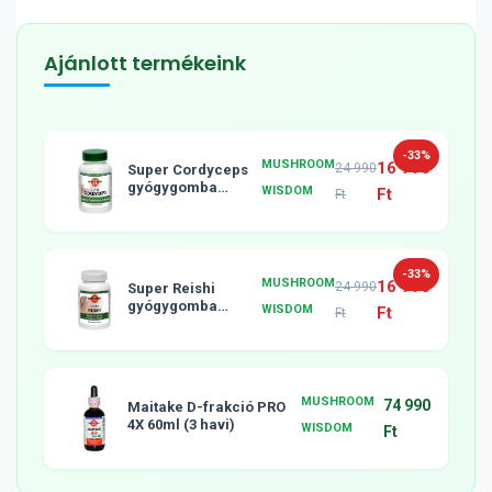
Ajánlott termékeink
-33%
MUSHROOM
16 990
24 990
Super Cordyceps
gyógygomba
WISDOM
Ft
Ft
tabletta, 120db
-33%
MUSHROOM
16 990
24 990
Super Reishi
gyógygomba
WISDOM
Ft
Ft
tabletta, 120db
MUSHROOM
74 990
Maitake D-frakció PRO
4X 60ml (3 havi)
WISDOM
Ft