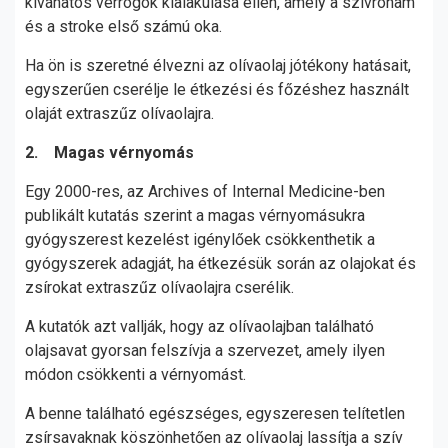
kívánatos vérrögök kialakulása ellen, amely a szívroham
és a stroke első számú oka.
Ha ön is szeretné élvezni az olívaolaj jótékony hatásait,
egyszerűen cserélje le étkezési és főzéshez használt
olaját extraszűz olívaolajra.
2. Magas vérnyomás
Egy 2000-res, az Archives of Internal Medicine-ben
publikált kutatás szerint a magas vérnyomásukra
gyógyszerest kezelést igénylőek csökkenthetik a
gyógyszerek adagját, ha étkezésük során az olajokat és
zsírokat extraszűz olívaolajra cserélik.
A kutatók azt vallják, hogy az olívaolajban található
olajsavat gyorsan felszívja a szervezet, amely ilyen
módon csökkenti a vérnyomást.
A benne található egészséges, egyszeresen telítetlen
zsírsavaknak köszönhetően az olívaolaj lassítja a szív