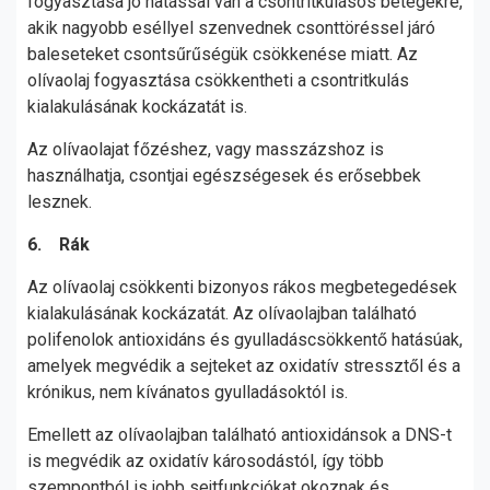
fogyasztása jó hatással van a csontritkulásos betegekre,
akik nagyobb eséllyel szenvednek csonttöréssel járó
baleseteket csontsűrűségük csökkenése miatt. Az
olívaolaj fogyasztása csökkentheti a csontritkulás
kialakulásának kockázatát is.
Az olívaolajat főzéshez, vagy masszázshoz is
használhatja, csontjai egészségesek és erősebbek
lesznek.
6. Rák
Az olívaolaj csökkenti bizonyos rákos megbetegedések
kialakulásának kockázatát. Az olívaolajban található
polifenolok antioxidáns és gyulladáscsökkentő hatásúak,
amelyek megvédik a sejteket az oxidatív stressztől és a
krónikus, nem kívánatos gyulladásoktól is.
Emellett az olívaolajban található antioxidánsok a DNS-t
is megvédik az oxidatív károsodástól, így több
szempontból is jobb sejtfunkciókat okoznak és