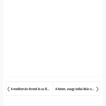
A mediterrán étrend és az életünk hossza
A Neem, avagy Indiai Akác egészségügyi hatásai