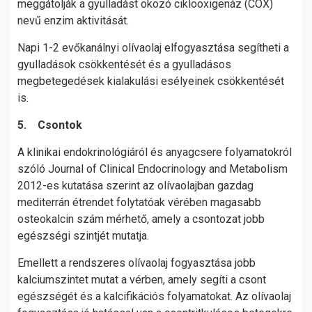
meggátolják a gyulladást okozó ciklooxigenáz (COX)
nevű enzim aktivitását.
Napi 1-2 evőkanálnyi olívaolaj elfogyasztása segítheti a
gyulladások csökkentését és a gyulladásos
megbetegedések kialakulási esélyeinek csökkentését
is.
5. Csontok
A klinikai endokrinológiáról és anyagcsere folyamatokról
szóló Journal of Clinical Endocrinology and Metabolism
2012-es kutatása szerint az olívaolajban gazdag
mediterrán étrendet folytatóak vérében magasabb
osteokalcin szám mérhető, amely a csontozat jobb
egészségi szintjét mutatja.
Emellett a rendszeres olívaolaj fogyasztása jobb
kalciumszintet mutat a vérben, amely segíti a csont
egészségét és a kalcifikációs folyamatokat. Az olívaolaj