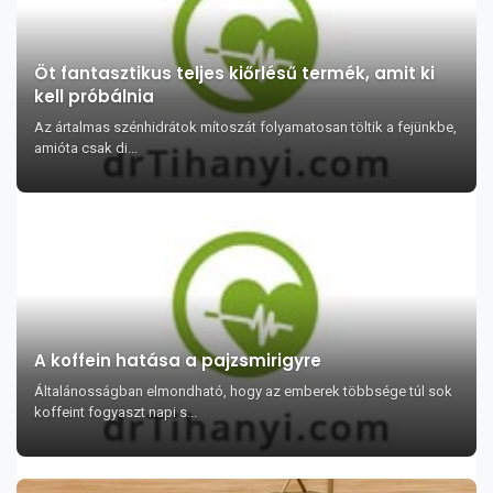
Öt fantasztikus teljes kiőrlésű termék, amit ki
kell próbálnia
Az ártalmas szénhidrátok mítoszát folyamatosan töltik a fejünkbe,
amióta csak di...
A koffein hatása a pajzsmirigyre
Általánosságban elmondható, hogy az emberek többsége túl sok
koffeint fogyaszt napi s...