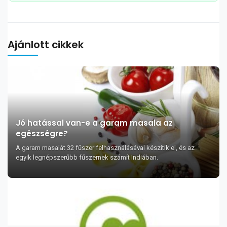
Ajánlott cikkek
Jó hatással van-e a garam masala az
egészségre?
A garam masalát 32 fűszer felhasználásával készítik el, és az
egyik legnépszerűbb fűszernek számít Indiában.