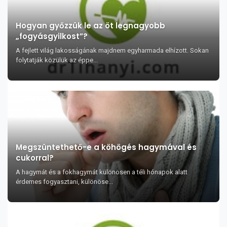
Hogyan győzzük le az öt legnagyobb
„fogyásgyilkost”?
A fejlett világ lakosságának majdnem egyharmada elhízott. Sokan
folytatják közülük az éppe...
Megszüntethető-e a köhögés hagymával és
cukorral?
A hagymát és a fokhagymát különösen a téli hónapok alatt
érdemes fogyasztani, különöse...