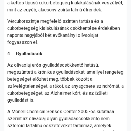
a kettes típusú cukorbetegség kialakulásának veszélyét,
mint az egyéb, alacsony zsírtartalmú étrendek.
Vércukorszintje megfelelő szinten tartása és a
cukorbetegség kialakulásának csökkentése érdekében
naponta nagyjából két evőkanálnyi olívaolajat
fogyasszon el.
4. Gyulladások
Az olívaolaj erős gyulladáscsökkentő hatású,
megszünteti a krónikus gyulladásokat, amellyel rengeteg
betegséget előzhet meg, többek között a
szívelégtelenséget, a rákot, az anyagcsere szindrómát, a
cukorbetegséget, az Alzheimer kórt, és az ízületi
gyulladást is.
A Monell Chemical Senses Center 2005-ös kutatása
szerint az olívaolaj olyan gyulladáscsökkentő nem
szteroid tartalmú összetevőket tartalmaz, amelyek