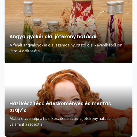
Angyalgyökér olaj jótékony hatásai
A fehér angyalgyökér olaj számos nyugtató olaj keverékéből jön
létre. Az ókor óta ...
Házi készítésű édesköményes és mentás
szájvíz
Alább olvashatja a házi készítésű szájvíz jótékony hatásait,
valamint a recept s...