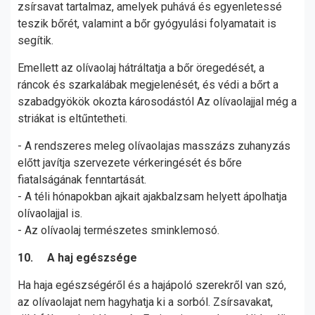
zsírsavat tartalmaz, amelyek puhává és egyenletessé
teszik bőrét, valamint a bőr gyógyulási folyamatait is
segítik.
Emellett az olívaolaj hátráltatja a bőr öregedését, a
ráncok és szarkalábak megjelenését, és védi a bőrt a
szabadgyökök okozta károsodástól Az olívaolajjal még a
striákat is eltűntetheti.
- A rendszeres meleg olívaolajas masszázs zuhanyzás
előtt javítja szervezete vérkeringését és bőre
fiatalságának fenntartását.
- A téli hónapokban ajkait ajakbalzsam helyett ápolhatja
olívaolajjal is.
- Az olívaolaj természetes sminklemosó.
10. A haj egészsége
Ha haja egészségéről és a hajápoló szerekről van szó,
az olívaolajat nem hagyhatja ki a sorból. Zsírsavakat,