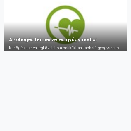
A köhögés természetes gyógymódjai
Köhögés esetén legközelebb a patikákban kapható gyógyszerek
helyett próbálja ki a term...
5 természetes gyógymód torokgyulladás
esetére
Ahogy megyünk előre a télbe és folyamatosan hűl a napi átlag
hőmérséklet, egyre tö...