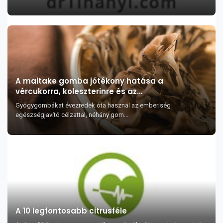
A maitake gomba jótékony hatása a
vércukorra, koleszterinre és az
immunrendszerre
Gyógygombákat évezredek óta használ az emberiség
egészségjavító célzattal, néhány gom...
A 10 legfontosabb citrusféle