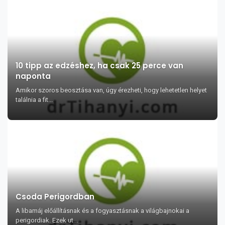
10 tipp az edzéshez, ha csak 25 perce van
naponta
Amikor szoros beosztása van, úgy érezheti, hogy lehetetlen helyet
találnia a fit...
Csoda Perigordban
A libamáj előállításnak és a fogyasztásnak a világbajnokai a
perigordiak. Ezek ut...