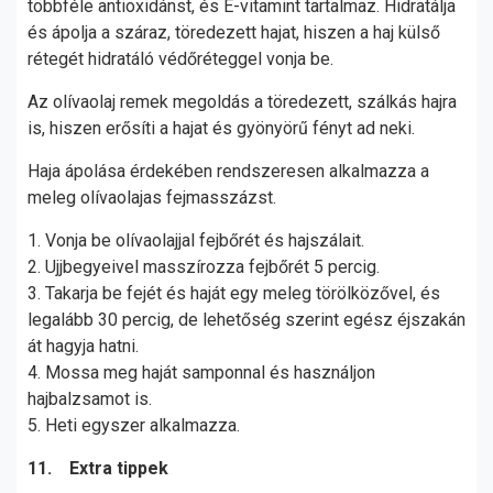
többféle antioxidánst, és E-vitamint tartalmaz. Hidratálja
és ápolja a száraz, töredezett hajat, hiszen a haj külső
rétegét hidratáló védőréteggel vonja be.
Az olívaolaj remek megoldás a töredezett, szálkás hajra
is, hiszen erősíti a hajat és gyönyörű fényt ad neki.
Haja ápolása érdekében rendszeresen alkalmazza a
meleg olívaolajas fejmasszázst.
1. Vonja be olívaolajjal fejbőrét és hajszálait.
2. Ujjbegyeivel masszírozza fejbőrét 5 percig.
3. Takarja be fejét és haját egy meleg törölközővel, és
legalább 30 percig, de lehetőség szerint egész éjszakán
át hagyja hatni.
4. Mossa meg haját samponnal és használjon
hajbalzsamot is.
5. Heti egyszer alkalmazza.
11. Extra tippek