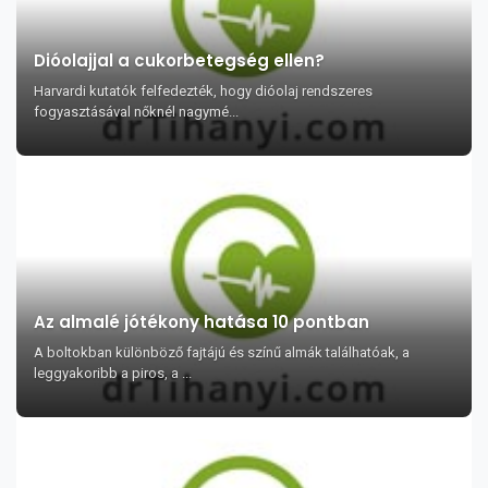
Dióolajjal a cukorbetegség ellen?
Harvardi kutatók felfedezték, hogy dióolaj rendszeres
fogyasztásával nőknél nagymé...
Az almalé jótékony hatása 10 pontban
A boltokban különböző fajtájú és színű almák találhatóak, a
leggyakoribb a piros, a ...