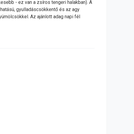
esebb - ez van a zsíros tengeri halakban). A
or hatású, gyulladáscsökkentő és az agy
mölcsökkel. Az ajánlott adag napi fél