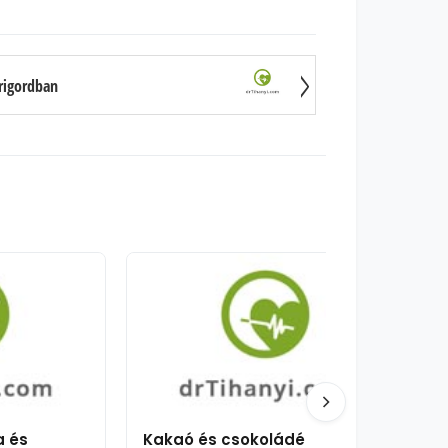
rigordban
a és
Kakaó és csokoládé