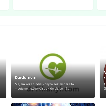
A
Kardamom
k
Ma, amikor az indiai konyha sok ember által
A 
megismerhetővé vált és kiderült, sem í...
él