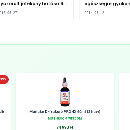
yakorolt jótékony hatása 6
egészségre gyakor
pontban
jótékony hatása 2
015. 05. 27.
2014. 08. 12.
-33%
db
Maitake D-frakció PRO 4X 60ml (3 havi)
MUSHROOM WISDOM
74 990 Ft