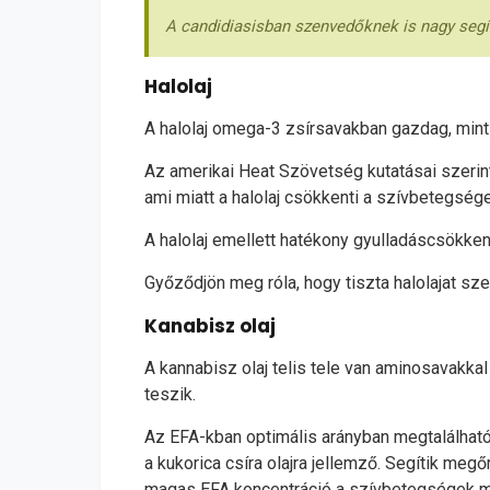
A candidiasisban szenvedőknek is nagy segí
Halolaj
A halolaj omega-3 zsírsavakban gazdag, mint
Az amerikai Heat Szövetség kutatásai szerin
ami miatt a halolaj csökkenti a szívbetegség
A halolaj emellett hatékony gyulladáscsökk
Győződjön meg róla, hogy tiszta halolajat s
Kanabisz olaj
A kannabisz olaj telis tele van aminosavakkal
teszik.
Az EFA-kban optimális arányban megtalálható
a kukorica csíra olajra jellemző. Segítik me
magas EFA koncentráció a szívbetegségek meg