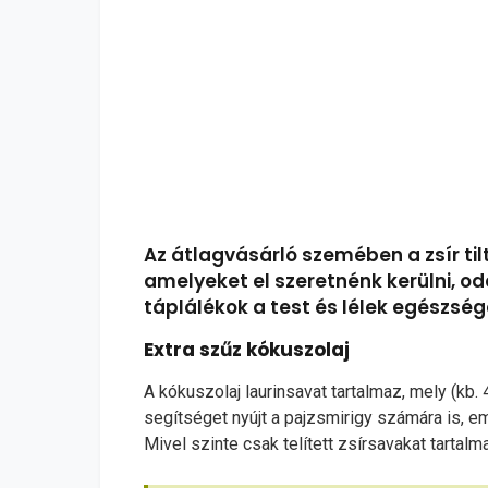
Az átlagvásárló szemében a zsír til
amelyeket el szeretnénk kerülni, od
táplálékok a test és lélek egészs
Extra szűz kókuszolaj
A kókuszolaj laurinsavat tartalmaz, mely (kb.
segítséget nyújt a pajzsmirigy számára is, e
Mivel szinte csak telített zsírsavakat tarta