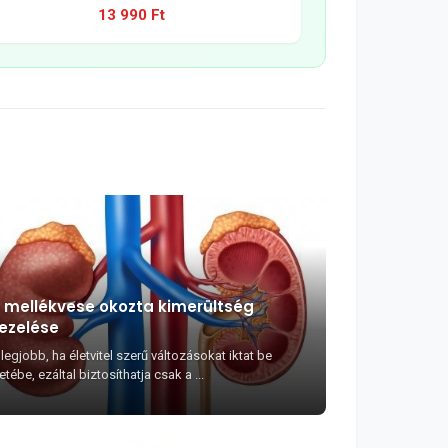
13 990 Ft
 mellékvese okozta kimerültség
ezelése
legjobb, ha életvitel szerű változásokat iktat be
etébe, ezáltal biztosíthatja csak a ...