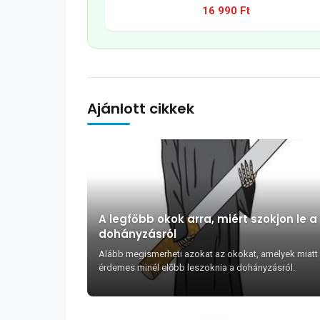
16 990 Ft
Ajánlott cikkek
A legfőbb okok arra, miért szokjon le a
dohányzásról
Alább megismerheti azokat az okokat, amelyek miatt
érdemes minél előbb leszoknia a dohányzásról.