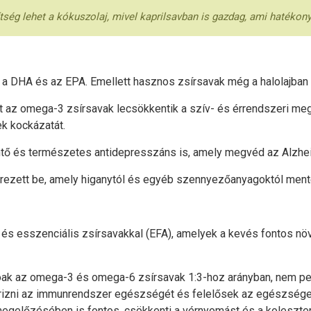
tség lehet a kókuszolaj, mivel kaprilsavban is gazdag, ami hatéko
 a DHA és az EPA. Emellett hasznos zsírsavak még a halolajban 
t az omega-3 zsírsavak lecsökkentik a szív- és érrendszeri meg
ek kockázatát.
entő és természetes antidepresszáns is, amely megvéd az Alzhe
zerezett be, amely higanytól és egyéb szennyezőanyagoktól ment
 és esszenciális zsírsavakkal (EFA), amelyek a kevés fontos növ
ak az omega-3 és omega-6 zsírsavak 1:3-hoz arányban, nem pedig
gőrizni az immunrendszer egészségét és felelősek az egészséges 
előzésében is fontos, csökkenti a vérnyomást és a koleszterins