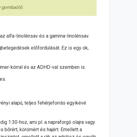
ny gombaölő.
az alfa-linolénsav és a gamma-linolénsav.
betegedések előfordulását. Ez is egy ok,
imer-kórral és az ADHD-val szemben is.
es.
ényi alapú, teljes fehérjeforrás egyikévé
 1:30-hoz, ami pl. a napraforgó olajra vagy
bőrért, körömért és hajért. Emellett a
zintet, emellett a rák az artritisz és egyéb