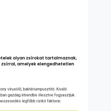
 ételek olyan zsírokat tartalmaznak,
öt zsírral, amelyek elengedhetetlen
ony vírusölő, baktériumpusztító. Kiváló
kban gazdag étrendbe illesztve fogyasztjuk.
meszesedés legfőbb rizikó faktorai.