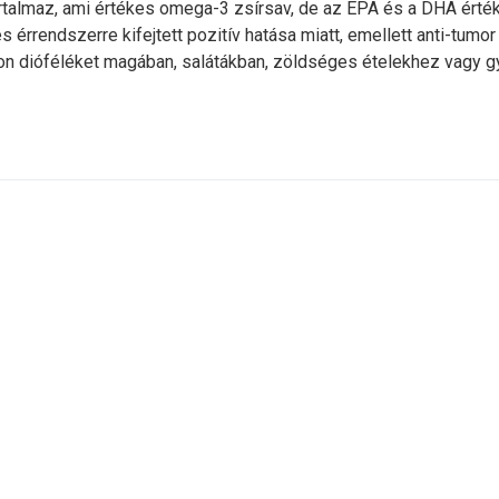
tartalmaz, ami értékes omega-3 zsírsav, de az EPA és a DHA érték
s érrendszerre kifejtett pozitív hatása miatt, emellett anti-tum
 dióféléket magában, salátákban, zöldséges ételekhez vagy gyü