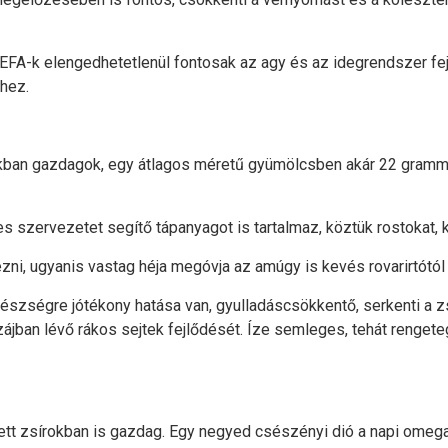
az EFA-k elengedhetetlenül fontosak az agy és az idegrendsze
hez.
kban gazdagok, egy átlagos méretű gyümölcsben akár 22 gramm zs
 szervezetet segítő tápanyagot is tartalmaz, köztük rostokat, ká
ni, ugyanis vastag héja megóvja az amúgy is kevés rovarirtótól
szségre jótékony hatása van, gyulladáscsökkentő, serkenti a z
a szájban lévő rákos sejtek fejlődését. Íze semleges, tehát reng
ett zsírokban is gazdag. Egy negyed csészényi dió a napi omega