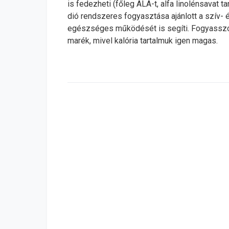
is fedezheti (főleg ALA-t, alfa linolénsavat 
dió rendszeres fogyasztása ajánlott a szív- é
egészséges működését is segíti. Fogyasszon
marék, mivel kalória tartalmuk igen magas.