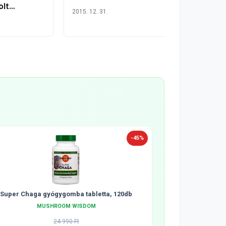
olt
2015. 12. 31.
8 pontban
-45%
Super Chaga gyógygomba tabletta, 120db
MUSHROOM WISDOM
24 990 Ft