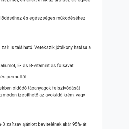
r fejlődéséhez és egészséges működéséhez
ír is található. Vetekszik jótékony hatása a
liumot, E- és B-vitamint és folsavat.
 és permettől.
sírban oldódó tápanyagok felszívódását
eteg módon ízesíthető az avokádó krém, vagy
-3 zsírsav ajánlott bevitelének akár 95%-át