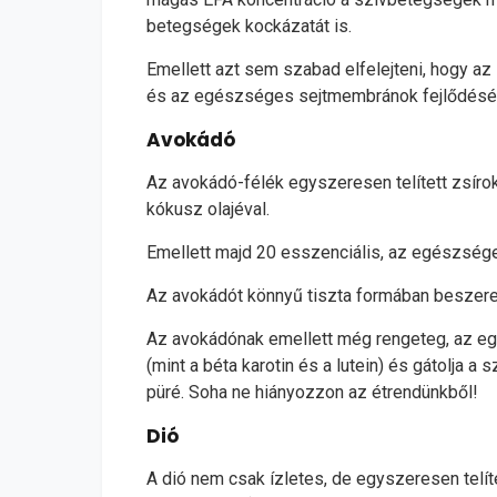
betegségek kockázatát is.
Emellett azt sem szabad elfelejteni, hogy 
és az egészséges sejtmembránok fejlődésé
Avokádó
Az avokádó-félék egyszeresen telített zsíro
kókusz olajéval.
Emellett majd 20 esszenciális, az egészséges
Az avokádót könnyű tiszta formában beszerez
Az avokádónak emellett még rengeteg, az egé
(mint a béta karotin és a lutein) és gátolja 
püré. Soha ne hiányozzon az étrendünkből!
Dió
A dió nem csak ízletes, de egyszeresen telít