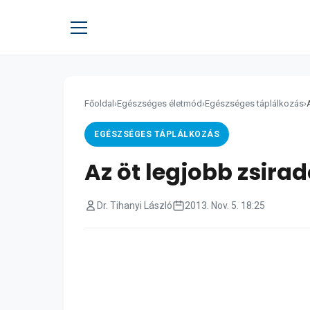
Főoldal
›
Egészséges életmód
›
Egészséges táplálkozás
›
EGÉSZSÉGES TÁPLÁLKOZÁS
Az öt legjobb zsira
Dr. Tihanyi László
2013. Nov. 5. 18:25