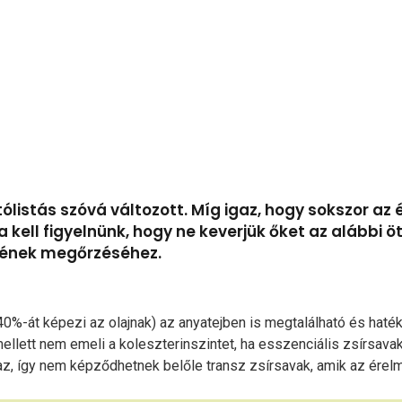
tólistás szóvá változott. Míg igaz, hogy sokszor az
a kell figyelnünk, hogy ne keverjük őket az alábbi 
égének megőrzéséhez.
 40%-át képezi az olajnak) az anyatejben is megtalálható és haték
mellett nem emeli a koleszterinszintet, ha esszenciális zsírsava
lmaz, így nem képződhetnek belőle transz zsírsavak, amik az érel