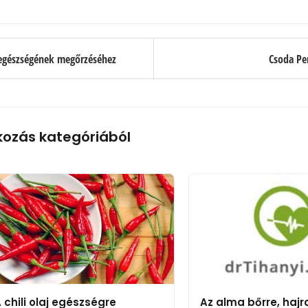
v egészségének megőrzéséhez
Csoda Pe
kozás kategóriából
 chili olaj egészségre
Az alma bőrre, hajr