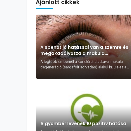
Ajánlott cikkek
A spenót jó hatással van a szemre és
megakadályozza a makula
degeneráció kialakulását
A legtöbb embernél a kor előrehaladtával makula
degeneráció (sárgafolt sorvadás) alakul ki. De ez a
folyamat lelassítható, sőt, bizonyos étkezési
stratégiákka...
A gyömbér levének 10 pozitív hatása