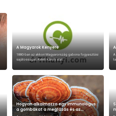
A Magyarok Kenyere
A
1880-ban az akkori Magyarország gabona fogyasztási
A
sajátosságait Keleti Károly stat...
ta
Hogyan alkalmazza egy immunológus
S
a gombákat a megfázás és az
m
influenza ellen?