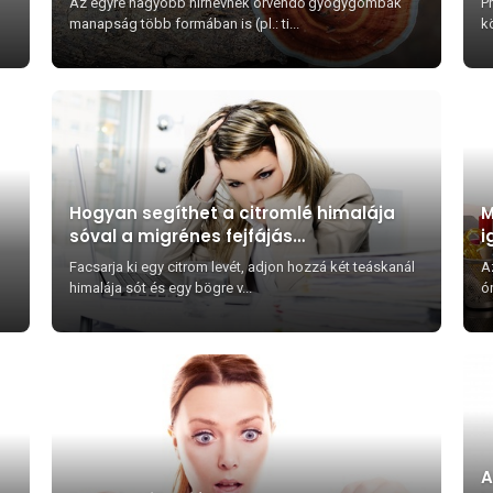
Az egyre nagyobb hírnévnek örvendő gyógygombák
Pr
manapság több formában is (pl.: ti...
k
Hogyan segíthet a citromlé himalája
M
sóval a migrénes fejfájás
i
megállításában percek alatt?
Facsarja ki egy citrom levét, adjon hozzá két teáskanál
A
himalája sót és egy bögre v...
ó
A