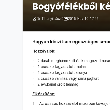
Bogyófélékből ké
Dr. Tihanyi László
2015. Nov. 10. 17:26
Hogyan készítsen egészséges smoo
Hozzávalók:
• 2 darab meghámozott és kimagozott nara
• 1 csésze fagyasztott málna
• 1 csésze fagyasztott áfonya
• 2 csésze vaníliás vagy sima joghurt
• 2 evőkanál őrölt lenmag
Elkészítése:
1. Az összes hozzávalót mixerben keverje ös