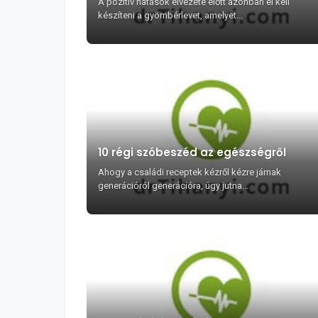
A pozitív hatások élvezete előtt azonban el kell
készíteni a gyömbérlevet, amelyet...
10 régi szóbeszéd az egészségről
Ahogy a családi receptek kézről kézre járnak
generációról generációra, úgy jutna...