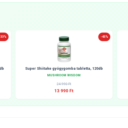
-33%
-45%
db
Super Shiitake gyógygomba tabletta, 120db
MUSHROOM WISDOM
24 990 Ft
13 990 Ft