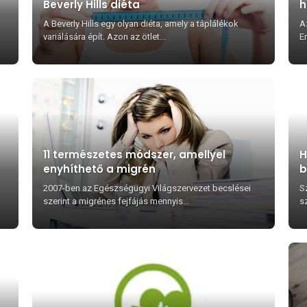
Beverly Hills diéta
h
A Beverly Hills egy olyan diéta, amely a táplálékok
A
variálására épít. Azon az ötlet...
En
11 természetes módszer, amellyel
H
enyhíthető a migrén
b
f
,
2007-ben az Egészségügyi Világszervezet becslései
S
szerint a migrénes fejfájás mennyis...
s