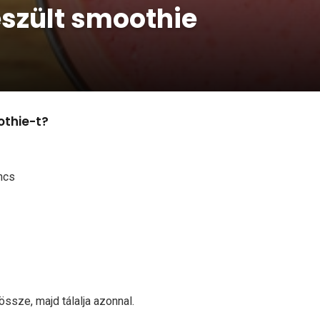
szült smoothie
thie-t?
ncs
sze, majd tálalja azonnal.