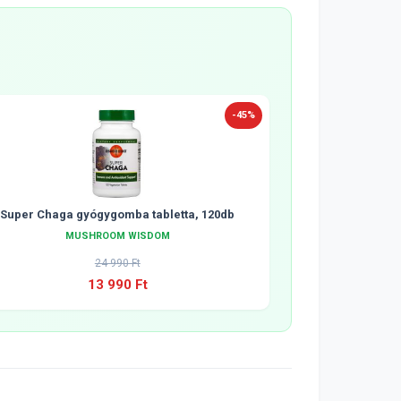
-45%
Super Chaga gyógygomba tabletta, 120db
MUSHROOM WISDOM
24 990 Ft
13 990 Ft