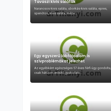
Tavaszi kivis saláták
Narancsos-kivis saláta, uborkás-kivis saláta, epres,
spenótos, kivis saláta, méze...
Egy egyszerű lábfájdalom is
szívproblémákat jelezhet
Az egyébként egészséges 57 éves férfi úgy gondolta
csak hátizom erősítő gyakorlato...