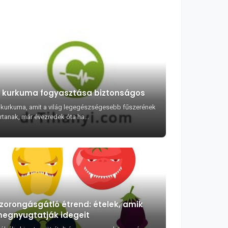
 kurkuma fogyasztása biztonságos
 kurkuma, amit a világ legegészségesebb fűszerének
rtanak, már évezredek óta ha...
zorongásgátló étrend: ételek, amik
egnyugtatják idegeit