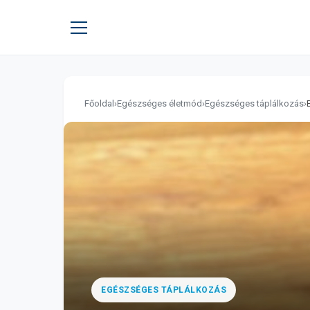
Főoldal
›
Egészséges életmód
›
Egészséges táplálkozás
›
EGÉSZSÉGES TÁPLÁLKOZÁS