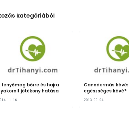
kozás kategóriából
 fenyőmag bőrre és hajra
Ganodermás kávé:
yakorolt jótékony hatása
egészséges kávé?
014. 11. 16.
2013. 09. 04.