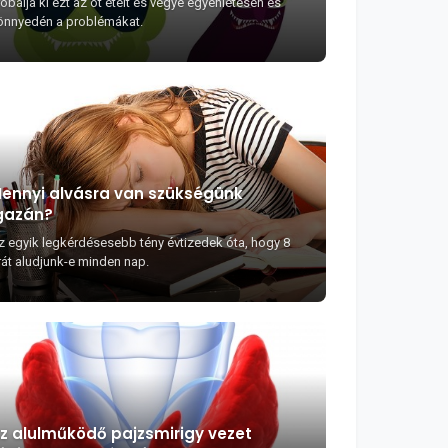
óbálja ki ezt az öt ételt és vegye egyenletesen és
önnyedén a problémákat.
ennyi alvásra van szükségünk
gazán?
z egyik legkérdésesebb tény évtizedek óta, hogy 8
rát aludjunk-e minden nap.
z alulműködő pajzsmirigy vezet