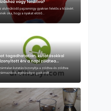
ízáshoz vagy fordítva?
z alulműködő pajzsmirigy gyakran felelős a hízásért.
nek oka, hogy a nyakat elölrő...
at tagadhatatlan, kutatásokkal
izonyított érv a napi zöldtea
ogyasztás mellett
zámtalan kutatás bizonyítja a zöldtea és zöldtea
zármazékok egészségre gyakorolt...